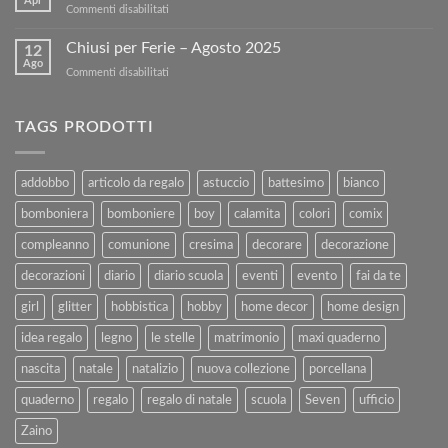
Apr
su
Commenti disabilitati
Libri
nostro
BUONA
Usati
sito!
PASQUA
Chiusi per Ferie – Agosto 2025
con
12
Ago
Kartoflak.it:
su
Commenti disabilitati
Guida
Chiusi
Completa
per
alla
Ferie
TAGS PRODOTTI
Vendita
–
e
Agosto
al
2025
addobbo
articolo da regalo
astuccio
battesimo
bianco
Rimborso
bomboniera
bomboniere
boy
calamita
colori
comix
compleanno
comunione
cresima
decorare
decorazione
decorazioni
diario
diario scuola
eventi
evento
fai da te
girl
glitter
hobbistica
hobby
home decor
home design
idea regalo
legno
le stelle
matrimonio
maxi quaderno
nascita
natale
natalizio
nuova collezione
porcellana
quaderno
regalo
regalo di natale
scuola
Seven
ufficio
Zaino