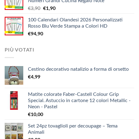
Numeri Grandi Cucina Regalo Note
da
Il
Il
€
3,90
€
1,90
€5,20
prezzo
prezzo
a
100 Calendari Olandesi 2026 Personalizzati
originale
attuale
€9,90
Rosso Blu Verde Stampa a Colori HD
era:
è:
€
94,90
€3,90.
€1,90.
PIÙ VOTATI
Cestino decorativo natalizio a forma di orsetto
€
4,99
Matite colorate Faber-Castell Colour Grip
Special. Astuccio in cartone 12 colori Metallic -
Neon - Pastel
€
10,00
Set 24pz tovaglioli per decoupage – Tema
Animali