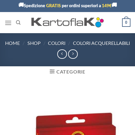
Skip
🚚
🚚
Spedizione
GRATIS
per ordini superiori a
149€
to
content
0
HOME
/
SHOP
/
COLORI
/
COLORI ACQUERELLABILI
CATEGORIE