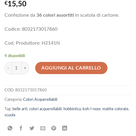
€
15,50
Confezione da
36 colori assortiti
in scatola di cartone.
Codice: 8032173017860
Cod. Produttore: H2141N
4 disponibili
Pastelli Acquerellabili Koh-I-Noor 36 pezzi H2141N quantità
AGGIUNGI AL CARRELLO
COD:
8032173017860
Categoria:
Colori Acquerellabili
Tag:
belle arti
,
colori acquerellabili
,
hobbistica
,
koh-i-noor
,
matite colorate
,
scuola