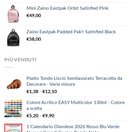
Mini Zaino Eastpak Orbit Satinfied Pink
€
49,00
Zaino Eastpak Padded Pak'r Satinfied Black
€
58,00
PIÙ VENDUTI
Piatto Tondo Liscio Semilavorato Terracotta da
Decorare - Varie misure
Fascia
€
1,38
-
€
12,10
di
Colore Acrilico EASY Multicolor 130ml - Colore
prezzo:
a scelta
da
Fascia
€
5,20
-
€
9,90
€1,38
di
a
1 Calendario Olandese 2026 Rosso Blu Verde
prezzo:
€12,10