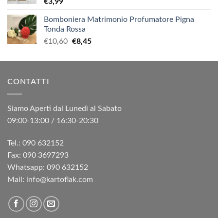
€
3,99
Bomboniera Matrimonio Profumatore Pigna
Tonda Rossa
Il
Il
€
10,60
€
8,45
prezzo
prezzo
originale
attuale
era:
è:
CONTATTI
€10,60.
€8,45.
Siamo Aperti dal Lunedì al Sabato
09:00-13:00 / 16:30-20:30
Tel.: 090 632152
Fax: 090 3697293‬
Whatsapp: 090 632152
Mail: info@kartoflak.com