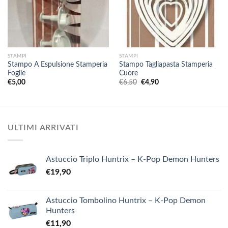
STAMPI
STAMPI
Stampo A Espulsione Stamperia
Stampo Tagliapasta Stamperia
Foglie
Cuore
Il
Il
€
5,00
€
6,50
€
4,90
prezzo
prezzo
originale
attuale
era:
è:
€6,50.
€4,90.
ULTIMI ARRIVATI
Astuccio Triplo Huntrix – K-Pop Demon Hunters
€
19,90
Astuccio Tombolino Huntrix – K-Pop Demon
Hunters
€
11,90