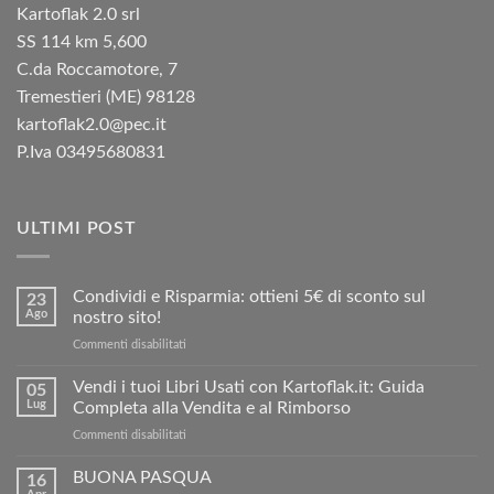
Kartoflak 2.0 srl
SS 114 km 5,600
C.da Roccamotore, 7
Tremestieri (ME) 98128
kartoflak2.0@pec.it
P.Iva 03495680831
ULTIMI POST
Condividi e Risparmia: ottieni 5€ di sconto sul
23
Ago
nostro sito!
su
Commenti disabilitati
Condividi
e
Vendi i tuoi Libri Usati con Kartoflak.it: Guida
05
Risparmia:
Lug
Completa alla Vendita e al Rimborso
ottieni
su
Commenti disabilitati
5€
Vendi
di
i
BUONA PASQUA
sconto
16
tuoi
sul