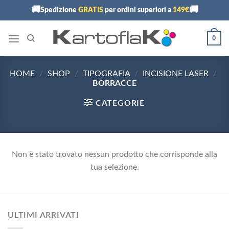
Skip
🚚
🚚
Spedizione
GRATIS
per ordini superiori a
149€
to
content
0
HOME
/
SHOP
/
TIPOGRAFIA
/
INCISIONE LASER
/
BORRACCE
CATEGORIE
Non è stato trovato nessun prodotto che corrisponde alla
tua selezione.
ULTIMI ARRIVATI