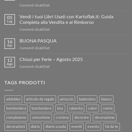
su
Commenti disabilitati
Condividi
e
Vendi i tuoi Libri Usati con Kartoflak.it: Guida
05
Risparmia:
Lug
Completa alla Vendita e al Rimborso
ottieni
su
Commenti disabilitati
5€
Vendi
di
i
BUONA PASQUA
sconto
16
tuoi
sul
Apr
su
Commenti disabilitati
Libri
nostro
BUONA
Usati
sito!
PASQUA
Chiusi per Ferie – Agosto 2025
con
12
Ago
Kartoflak.it:
su
Commenti disabilitati
Guida
Chiusi
Completa
per
alla
Ferie
TAGS PRODOTTI
Vendita
–
e
Agosto
al
2025
addobbo
articolo da regalo
astuccio
battesimo
bianco
Rimborso
bomboniera
bomboniere
boy
calamita
colori
comix
compleanno
comunione
cresima
decorare
decorazione
decorazioni
diario
diario scuola
eventi
evento
fai da te