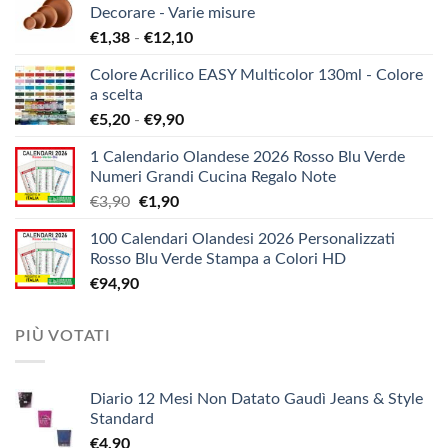
Decorare - Varie misure
Fascia
€
1,38
-
€
12,10
di
Colore Acrilico EASY Multicolor 130ml - Colore
prezzo:
a scelta
da
Fascia
€
5,20
-
€
9,90
€1,38
di
a
1 Calendario Olandese 2026 Rosso Blu Verde
prezzo:
€12,10
Numeri Grandi Cucina Regalo Note
da
Il
Il
€
3,90
€
1,90
€5,20
prezzo
prezzo
a
100 Calendari Olandesi 2026 Personalizzati
originale
attuale
€9,90
Rosso Blu Verde Stampa a Colori HD
era:
è:
€
94,90
€3,90.
€1,90.
PIÙ VOTATI
Diario 12 Mesi Non Datato Gaudì Jeans & Style
Standard
€
4,90