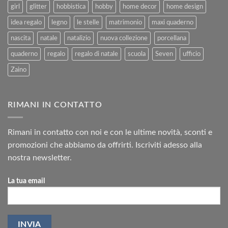
girl
glitter
hobbistica
hobby
home decor
home design
idea regalo
legno
le stelle
matrimonio
maxi quaderno
nascita
natale
natalizio
nuova collezione
porcellana
quaderno
regalo
regalo di natale
scuola
Seven
ufficio
Zaino
RIMANI IN CONTATTO
Rimani in contatto con noi e con le ultime novità, sconti e
promozioni che abbiamo da offrirti. Iscriviti adesso alla
nostra newsletter.
La tua email