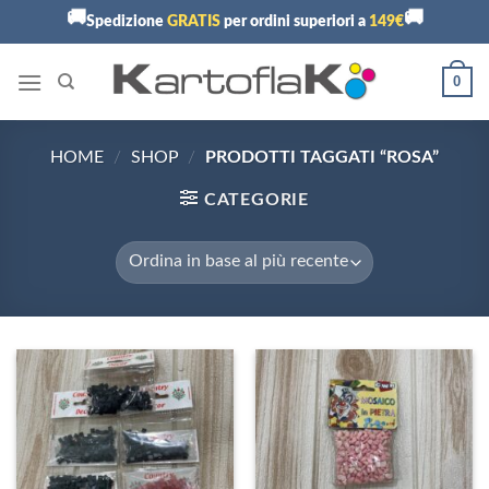
Skip
🚚
🚚
Spedizione
GRATIS
per ordini superiori a
149€
to
content
0
HOME
/
SHOP
/
PRODOTTI TAGGATI “ROSA”
CATEGORIE