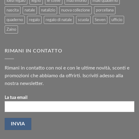
idea regalo
legno
le stelle
matrimonio
maxi quaderno
nascita
natale
natalizio
nuova collezione
porcellana
quaderno
regalo
regalo di natale
scuola
Seven
ufficio
Zaino
RIMANI IN CONTATTO
Rimani in contatto con noi e con le ultime novità, sconti e
promozioni che abbiamo da offrirti. Iscriviti adesso alla
nostra newsletter.
La tua email