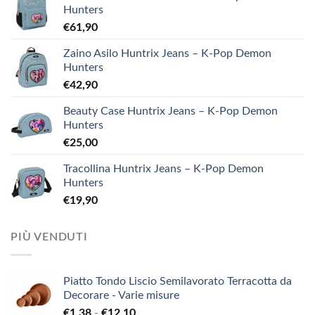
Hunters
€
61,90
Zaino Asilo Huntrix Jeans – K-Pop Demon
Hunters
€
42,90
Beauty Case Huntrix Jeans – K-Pop Demon
Hunters
€
25,00
Tracollina Huntrix Jeans – K-Pop Demon
Hunters
€
19,90
PIÙ VENDUTI
Piatto Tondo Liscio Semilavorato Terracotta da
Decorare - Varie misure
Fascia
€
1,38
-
€
12,10