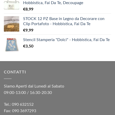
Hobbistica, Fai Da Te, Decoupage
€
8,99
STOCK 12 PZ Base in Legno da Decorare con
Clip Portafoto - Hobbistica, Fai Da Te
€
9,99
Stencil Stamperia "Dolci" - Hobbistica, Fai Da Te
€
3,50
CONTATTI
Siamo Aperti dal Lunedì al Sabato
09:00-13:00 / 16:30-20:30
Tel.: 090 632152
Fax: 090 3697293‬