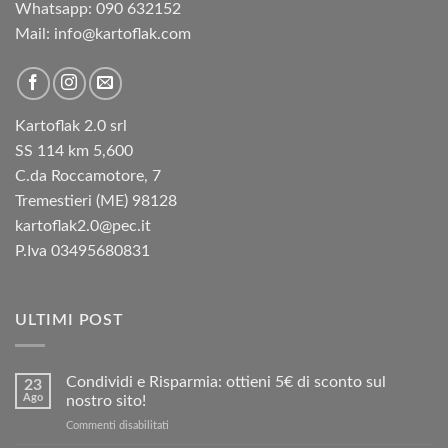
Whatsapp: 090 632152
Mail: info@kartoflak.com
Kartoflak 2.0 srl
SS 114 km 5,600
C.da Roccamotore, 7
Tremestieri (ME) 98128
kartoflak2.0@pec.it
P.Iva 03495680831
ULTIMI POST
Condividi e Risparmia: ottieni 5€ di sconto sul
23
Ago
nostro sito!
su
Commenti disabilitati
Condividi