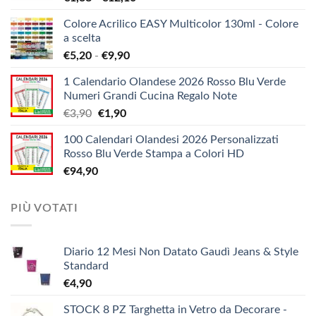
di
Colore Acrilico EASY Multicolor 130ml - Colore
prezzo:
a scelta
da
Fascia
€
5,20
-
€
9,90
€1,38
di
a
1 Calendario Olandese 2026 Rosso Blu Verde
prezzo:
€12,10
Numeri Grandi Cucina Regalo Note
da
Il
Il
€
3,90
€
1,90
€5,20
prezzo
prezzo
a
100 Calendari Olandesi 2026 Personalizzati
originale
attuale
€9,90
Rosso Blu Verde Stampa a Colori HD
era:
è:
€
94,90
€3,90.
€1,90.
PIÙ VOTATI
Diario 12 Mesi Non Datato Gaudì Jeans & Style
Standard
€
4,90
STOCK 8 PZ Targhetta in Vetro da Decorare -