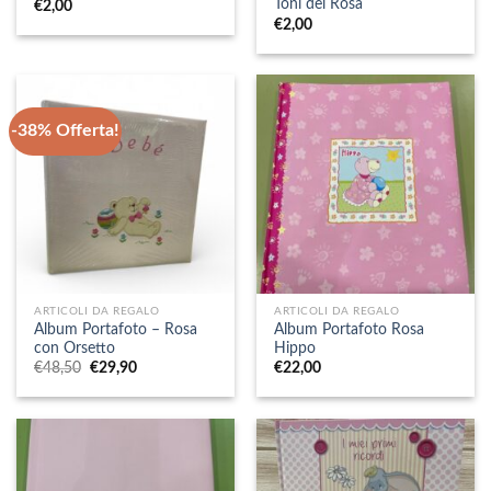
Toni del Rosa
€
2,00
€
2,00
-38% Offerta!
ARTICOLI DA REGALO
ARTICOLI DA REGALO
Album Portafoto – Rosa
Album Portafoto Rosa
con Orsetto
Hippo
Il
Il
€
48,50
€
29,90
€
22,00
prezzo
prezzo
originale
attuale
era:
è:
€48,50.
€29,90.