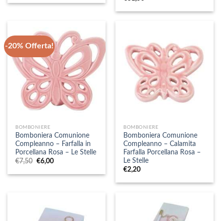
-20% Offerta!
BOMBONIERE
BOMBONIERE
Bomboniera Comunione
Bomboniera Comunione
Compleanno – Farfalla in
Compleanno – Calamita
Porcellana Rosa – Le Stelle
Farfalla Porcellana Rosa –
Le Stelle
Il
Il
€
7,50
€
6,00
prezzo
prezzo
€
2,20
originale
attuale
era:
è:
€7,50.
€6,00.