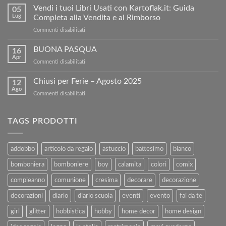
e
Vendi i tuoi Libri Usati con Kartoflak.it: Guida
05
Risparmia:
Lug
Completa alla Vendita e al Rimborso
ottieni
su
Commenti disabilitati
5€
Vendi
di
i
BUONA PASQUA
sconto
16
tuoi
sul
Apr
su
Commenti disabilitati
Libri
nostro
BUONA
Usati
sito!
PASQUA
Chiusi per Ferie – Agosto 2025
con
12
Ago
Kartoflak.it:
su
Commenti disabilitati
Guida
Chiusi
Completa
per
alla
Ferie
TAGS PRODOTTI
Vendita
–
e
Agosto
al
2025
addobbo
articolo da regalo
astuccio
battesimo
bianco
Rimborso
bomboniera
bomboniere
boy
calamita
colori
comix
compleanno
comunione
cresima
decorare
decorazione
decorazioni
diario
diario scuola
eventi
evento
fai da te
girl
glitter
hobbistica
hobby
home decor
home design