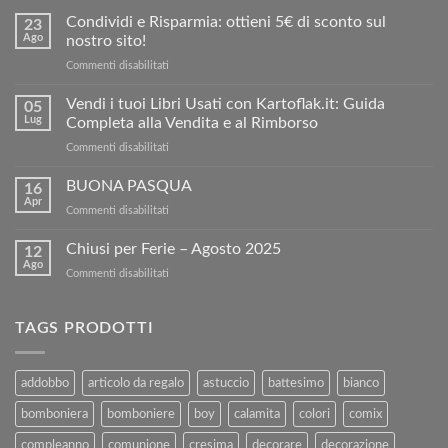
Condividi e Risparmia: ottieni 5€ di sconto sul
23
Ago
nostro sito!
su
Commenti disabilitati
Condividi
e
Vendi i tuoi Libri Usati con Kartoflak.it: Guida
05
Risparmia:
Lug
Completa alla Vendita e al Rimborso
ottieni
su
Commenti disabilitati
5€
Vendi
di
i
BUONA PASQUA
sconto
16
tuoi
sul
Apr
su
Commenti disabilitati
Libri
nostro
BUONA
Usati
sito!
PASQUA
Chiusi per Ferie – Agosto 2025
con
12
Ago
Kartoflak.it:
su
Commenti disabilitati
Guida
Chiusi
Completa
per
alla
Ferie
TAGS PRODOTTI
Vendita
–
e
Agosto
al
2025
addobbo
articolo da regalo
astuccio
battesimo
bianco
Rimborso
bomboniera
bomboniere
boy
calamita
colori
comix
compleanno
comunione
cresima
decorare
decorazione