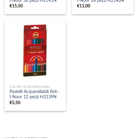
I-Noor 36 pezzi H2141N
I-Noor 24 pezzi H2140N
€
15,50
€
11,00
COLORI ACQUERELLABILI
Pastelli Acquerellabili Koh-
I-Noor 12 pezzi H2139N
€
5,50