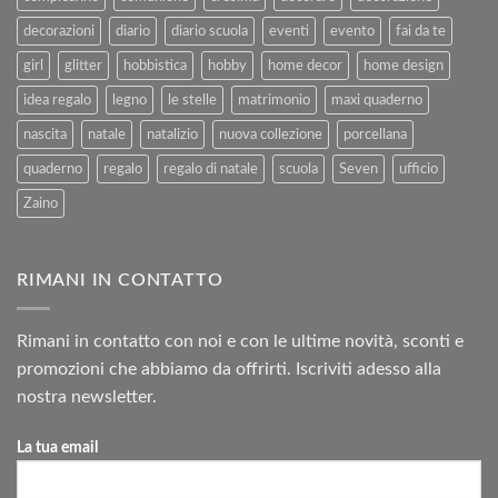
decorazioni
diario
diario scuola
eventi
evento
fai da te
girl
glitter
hobbistica
hobby
home decor
home design
idea regalo
legno
le stelle
matrimonio
maxi quaderno
nascita
natale
natalizio
nuova collezione
porcellana
quaderno
regalo
regalo di natale
scuola
Seven
ufficio
Zaino
RIMANI IN CONTATTO
Rimani in contatto con noi e con le ultime novità, sconti e
promozioni che abbiamo da offrirti. Iscriviti adesso alla
nostra newsletter.
La tua email