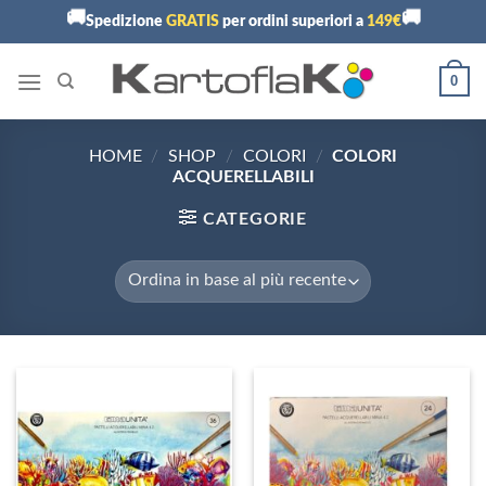
Skip
🚚
🚚
Spedizione
GRATIS
per ordini superiori a
149€
to
content
0
HOME
/
SHOP
/
COLORI
/
COLORI
ACQUERELLABILI
CATEGORIE