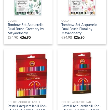
COLORI
COLORI
Tombow Set Acquerello
Tombow Set Acquerello
Dual Brush Greenery by
Dual Brush Floral by
Mayandberry
Mayandberry
Il
Il
Il
Il
€
34,90
€
26,90
€
34,90
€
26,90
prezzo
prezzo
prezzo
prezzo
originale
attuale
originale
attuale
era:
è:
era:
è:
€34,90.
€26,90.
€34,90.
€26,90.
COLORI ACQUERELLABILI
COLORI ACQUERELLABILI
Pastelli Acquerellabili Koh-
Pastelli Acquerellabili Koh-