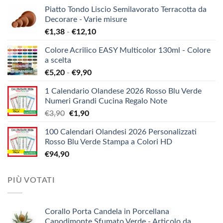
Piatto Tondo Liscio Semilavorato Terracotta da
Decorare - Varie misure
Fascia
€
1,38
-
€
12,10
di
Colore Acrilico EASY Multicolor 130ml - Colore
prezzo:
a scelta
da
Fascia
€
5,20
-
€
9,90
€1,38
di
a
1 Calendario Olandese 2026 Rosso Blu Verde
prezzo:
€12,10
Numeri Grandi Cucina Regalo Note
da
Il
Il
€
3,90
€
1,90
€5,20
prezzo
prezzo
a
100 Calendari Olandesi 2026 Personalizzati
originale
attuale
€9,90
Rosso Blu Verde Stampa a Colori HD
era:
è:
€
94,90
€3,90.
€1,90.
PIÙ VOTATI
Corallo Porta Candela in Porcellana
Capodimonte Sfumato Verde - Articolo da