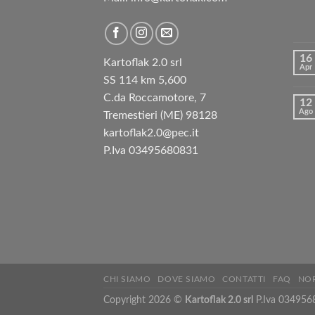
16
Kartoflak 2.0 srl
Apr
SS 114 km 5,600
C.da Roccamotore, 7
12
Ago
Tremestieri (ME) 98128
kartoflak2.0@pec.it
P.Iva 03495680831
CHI SIAMO
DOVE SIAMO
CONTATTI
FAQ
NOR
Copyright 2026 ©
Kartoflak 2.0 srl
P.Iva 034956