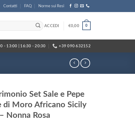
Contatti
FAQ
Norme sui Resi
0
ACCEDI
€
0,00
0 - 13:00 | 16:30 - 20:30
+39 090 632152
imonio Set Sale e Pepe
 di Moro Africano Sicily
 – Nonna Rosa