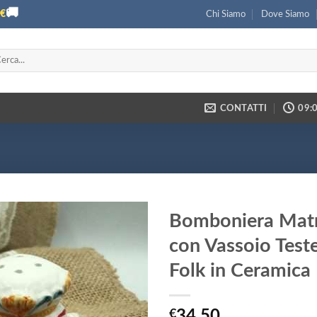
🚚
€
Chi Siamo
Dove Siamo
ca:
CONTATTI
09:0
Bomboniera Matr
con Vassoio Teste
Folk in Ceramica
€
34,50