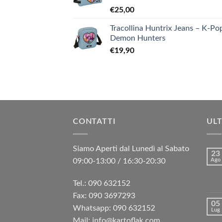
€
25,00
Tracollina Huntrix Jeans – K-Po
Demon Hunters
€
19,90
CONTATTI
ULT
Siamo Aperti dal Lunedì al Sabato
23
09:00-13:00 / 16:30-20:30
Ago
Tel.: 090 632152
Fax: 090 3697293‬
05
Whatsapp: 090 632152
Lug
Mail: info@kartoflak.com