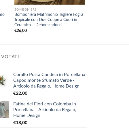
BOMBONIERE
HOBBISTICA
omo
Bomboniera Matrimonio Tagliere Foglia
Stampo Polvere Cera
Tropicale con Due Coppe a Cuori in
Bottoni
Ceramica – Deboracarlucci
€
2,10
€
26,00
 VOTATI
Corallo Porta Candela in Porcellana
Capodimonte Sfumato Verde -
Articolo da Regalo, Home Design
€
22,00
Fatina dei Fiori con Colomba in
Porcellana - Articolo da Regalo,
Home Design
€
18,00