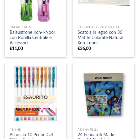
BALAUSTRONE
COLORI A LEGNO/MATITA
Balaustrone Koh-I-Noor
Scatola in legno con 36
con Rotella Centrale e
Matite Colorate Natural
Accessori
Koh-i-noor
€
11,00
€
36,00
ESAURITO
PENNE
PENNARELLI
Astuccio 10 Penne Gel
24 Pennarelli Marker