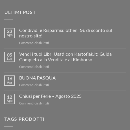
ULTIMI POST
Condividi e Risparmia: ottieni 5€ di sconto sul
23
Ago
nostro sito!
su
Commenti disabilitati
Condividi
e
Vendi i tuoi Libri Usati con Kartoflak.it: Guida
05
Risparmia:
Lug
Completa alla Vendita e al Rimborso
ottieni
su
Commenti disabilitati
5€
Vendi
di
i
BUONA PASQUA
sconto
16
tuoi
sul
Apr
su
Commenti disabilitati
Libri
nostro
BUONA
Usati
sito!
PASQUA
Chiusi per Ferie – Agosto 2025
con
12
Ago
Kartoflak.it:
su
Commenti disabilitati
Guida
Chiusi
Completa
per
alla
Ferie
TAGS PRODOTTI
Vendita
–
e
Agosto