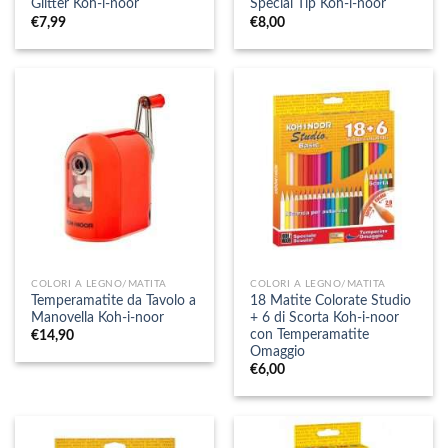
Glitter Koh-i-noor
Special Tip Koh-i-noor
€
7,99
€
8,00
COLORI A LEGNO/MATITA
COLORI A LEGNO/MATITA
Temperamatite da Tavolo a
18 Matite Colorate Studio
Manovella Koh-i-noor
+ 6 di Scorta Koh-i-noor
con Temperamatite
€
14,90
Omaggio
€
6,00