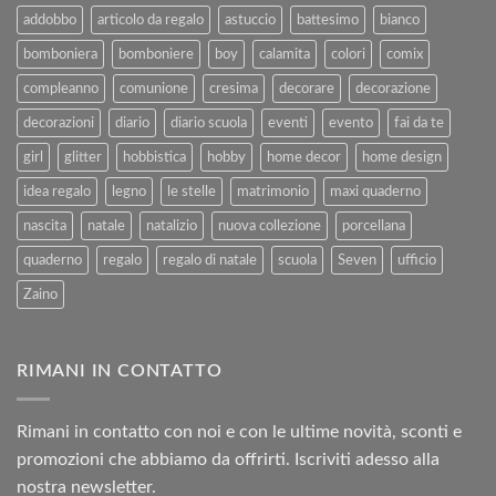
al
2025
addobbo
articolo da regalo
astuccio
battesimo
bianco
Rimborso
bomboniera
bomboniere
boy
calamita
colori
comix
compleanno
comunione
cresima
decorare
decorazione
decorazioni
diario
diario scuola
eventi
evento
fai da te
girl
glitter
hobbistica
hobby
home decor
home design
idea regalo
legno
le stelle
matrimonio
maxi quaderno
nascita
natale
natalizio
nuova collezione
porcellana
quaderno
regalo
regalo di natale
scuola
Seven
ufficio
Zaino
RIMANI IN CONTATTO
Rimani in contatto con noi e con le ultime novità, sconti e
promozioni che abbiamo da offrirti. Iscriviti adesso alla
nostra newsletter.