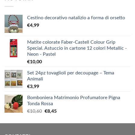
Cestino decorativo natalizio a forma di orsetto
€
4,99
Matite colorate Faber-Castell Colour Grip
Special. Astuccio in cartone 12 colori Metallic -
Neon - Pastel
€
10,00
Set 24pz tovaglioli per decoupage – Tema
Animali
€
3,99
Bomboniera Matrimonio Profumatore Pigna
Tonda Rossa
Il
Il
€
10,60
€
8,45
prezzo
prezzo
originale
attuale
era:
è: