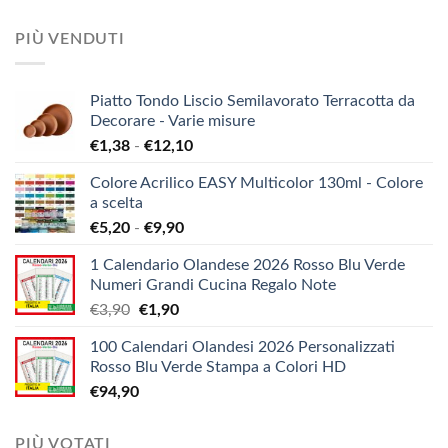
PIÙ VENDUTI
Piatto Tondo Liscio Semilavorato Terracotta da
Decorare - Varie misure
Fascia
€
1,38
-
€
12,10
di
Colore Acrilico EASY Multicolor 130ml - Colore
prezzo:
a scelta
da
Fascia
€
5,20
-
€
9,90
€1,38
di
a
1 Calendario Olandese 2026 Rosso Blu Verde
prezzo:
€12,10
Numeri Grandi Cucina Regalo Note
da
Il
Il
€
3,90
€
1,90
€5,20
prezzo
prezzo
a
100 Calendari Olandesi 2026 Personalizzati
originale
attuale
€9,90
Rosso Blu Verde Stampa a Colori HD
era:
è:
€
94,90
€3,90.
€1,90.
PIÙ VOTATI