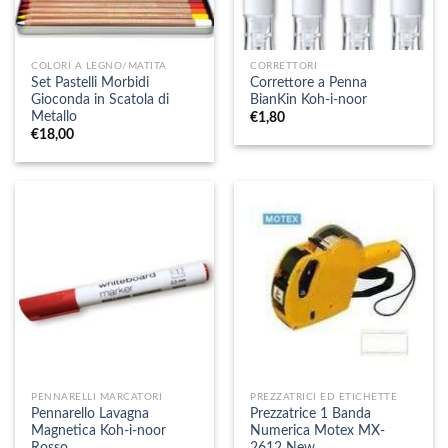
COLORI A LEGNO/MATITA
CORRETTORI
Set Pastelli Morbidi
Correttore a Penna
Gioconda in Scatola di
BianKin Koh-i-noor
Metallo
€
1,80
€
18,00
PENNARELLI MARCATORI
PREZZATRICI ED ETICHETTE
Pennarello Lavagna
Prezzatrice 1 Banda
Magnetica Koh-i-noor
Numerica Motex MX-
Rosso
2612 New