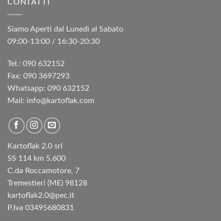
CONTATTI
€10,60.
€8,45.
Siamo Aperti dal Lunedì al Sabato
09:00-13:00 / 16:30-20:30
Tel.: 090 632152
Fax: 090 3697293‬
Whatsapp: 090 632152
Mail: info@kartoflak.com
Kartoflak 2.0 srl
SS 114 km 5,600
C.da Roccamotore, 7
Tremestieri (ME) 98128
kartoflak2.0@pec.it
P.Iva 03495680831