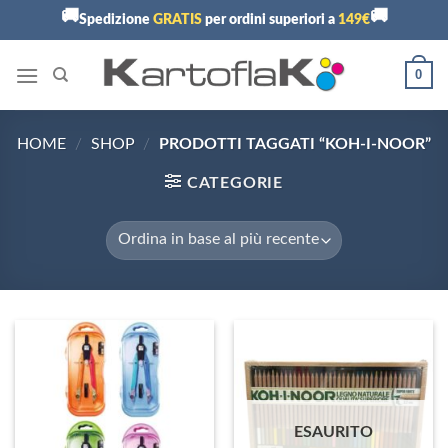
Skip
🚚
🚚
Spedizione
GRATIS
per ordini superiori a
149€
to
content
0
HOME
/
SHOP
/
PRODOTTI TAGGATI “KOH-I-NOOR”
CATEGORIE
ESAURITO