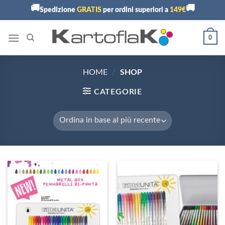
Skip
🚚
🚚
Spedizione
GRATIS
per ordini superiori a
149€
to
content
0
HOME
/
SHOP
CATEGORIE