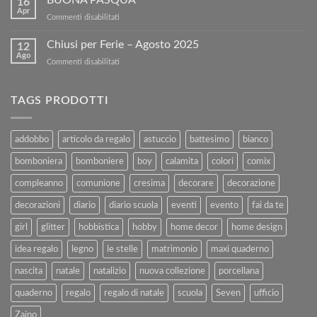
16
tuoi
sul
Apr
su
Commenti disabilitati
Libri
nostro
BUONA
Usati
sito!
PASQUA
Chiusi per Ferie – Agosto 2025
con
12
Ago
Kartoflak.it:
su
Commenti disabilitati
Guida
Chiusi
Completa
per
alla
Ferie
TAGS PRODOTTI
Vendita
–
e
Agosto
al
2025
addobbo
articolo da regalo
astuccio
battesimo
bianco
Rimborso
bomboniera
bomboniere
boy
calamita
colori
comix
compleanno
comunione
cresima
decorare
decorazione
decorazioni
diario
diario scuola
eventi
evento
fai da te
girl
glitter
hobbistica
hobby
home decor
home design
idea regalo
legno
le stelle
matrimonio
maxi quaderno
nascita
natale
natalizio
nuova collezione
porcellana
quaderno
regalo
regalo di natale
scuola
Seven
ufficio
Zaino