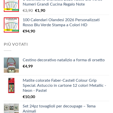
prezzo:
€12,10
Numeri Grandi Cucina Regalo Note
da
Il
Il
€
3,90
€
1,90
€5,20
prezzo
prezzo
a
100 Calendari Olandesi 2026 Personalizzati
originale
attuale
€9,90
Rosso Blu Verde Stampa a Colori HD
era:
è:
€
94,90
€3,90.
€1,90.
PIÙ VOTATI
Cestino decorativo natalizio a forma di orsetto
€
4,99
Matite colorate Faber-Castell Colour Grip
Special. Astuccio in cartone 12 colori Metallic -
Neon - Pastel
€
10,00
Set 24pz tovaglioli per decoupage – Tema
Animali