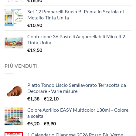
€
16,50
Set 12 Pennarelli Brush Bi Punta in Scatola di
Metallo Tinta Unita
€
10,90
Confezione 36 Pastelli Acquerellabili Mina 4.2
Tinta Unita
€
19,50
PIÙ VENDUTI
Piatto Tondo Liscio Semilavorato Terracotta da
Decorare - Varie misure
Fascia
€
1,38
-
€
12,10
di
Colore Acrilico EASY Multicolor 130ml - Colore
prezzo:
a scelta
da
Fascia
€
5,20
-
€
9,90
€1,38
di
a
1 Calendario Olandese 2026 Rosso Blu Verde