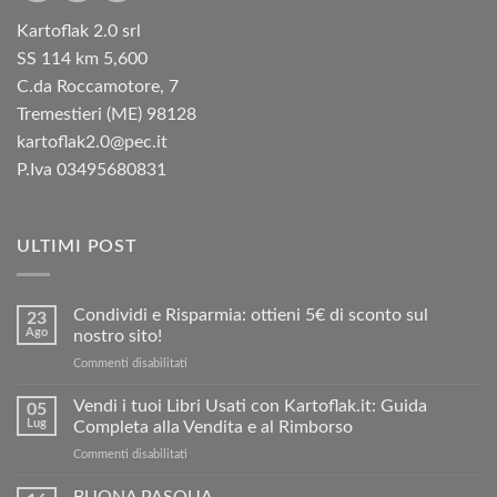
Kartoflak 2.0 srl
SS 114 km 5,600
C.da Roccamotore, 7
Tremestieri (ME) 98128
kartoflak2.0@pec.it
P.Iva 03495680831
ULTIMI POST
Condividi e Risparmia: ottieni 5€ di sconto sul
23
Ago
nostro sito!
su
Commenti disabilitati
Condividi
e
Vendi i tuoi Libri Usati con Kartoflak.it: Guida
05
Risparmia:
Lug
Completa alla Vendita e al Rimborso
ottieni
su
Commenti disabilitati
5€
Vendi
di
i
BUONA PASQUA
sconto