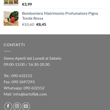
€
3,99
Bomboniera Matrimonio Profumatore Pigna
Tonda Rossa
Il
Il
€
10,60
€
8,45
prezzo
prezzo
originale
attuale
era:
è:
CONTATTI
€10,60.
€8,45.
Siamo Aperti dal Lunedì al Sabato
09:00-13:00 / 16:30-20:30
Tel.: 090 632152
Fax: 090 3697293‬
Whatsapp: 090 632152
Mail: info@kartoflak.com