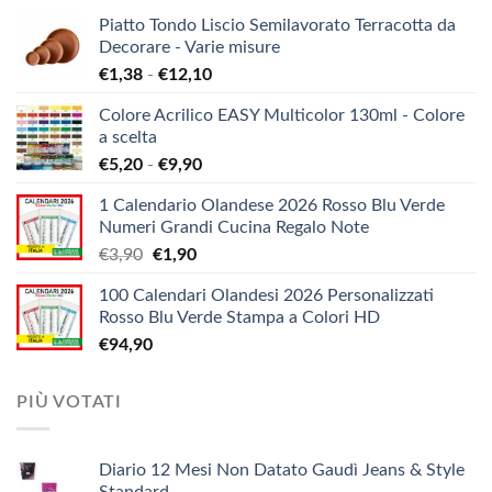
Piatto Tondo Liscio Semilavorato Terracotta da
Decorare - Varie misure
Fascia
€
1,38
-
€
12,10
di
Colore Acrilico EASY Multicolor 130ml - Colore
prezzo:
a scelta
da
Fascia
€
5,20
-
€
9,90
€1,38
di
a
1 Calendario Olandese 2026 Rosso Blu Verde
prezzo:
€12,10
Numeri Grandi Cucina Regalo Note
da
Il
Il
€
3,90
€
1,90
€5,20
prezzo
prezzo
a
100 Calendari Olandesi 2026 Personalizzati
originale
attuale
€9,90
Rosso Blu Verde Stampa a Colori HD
era:
è:
€
94,90
€3,90.
€1,90.
PIÙ VOTATI
Diario 12 Mesi Non Datato Gaudì Jeans & Style