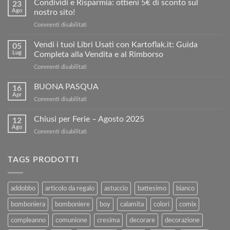
Condividi e Risparmia: ottieni 5€ di sconto sul
23
Ago
nostro sito!
su
Commenti disabilitati
Condividi
e
Vendi i tuoi Libri Usati con Kartoflak.it: Guida
05
Risparmia:
Lug
Completa alla Vendita e al Rimborso
ottieni
su
Commenti disabilitati
5€
Vendi
di
i
BUONA PASQUA
sconto
16
tuoi
sul
Apr
su
Commenti disabilitati
Libri
nostro
BUONA
Usati
sito!
PASQUA
Chiusi per Ferie – Agosto 2025
con
12
Ago
Kartoflak.it:
su
Commenti disabilitati
Guida
Chiusi
Completa
per
alla
Ferie
TAGS PRODOTTI
Vendita
–
e
Agosto
al
2025
addobbo
articolo da regalo
astuccio
battesimo
bianco
Rimborso
bomboniera
bomboniere
boy
calamita
colori
comix
compleanno
comunione
cresima
decorare
decorazione