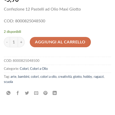
Confezione 12 Pastelli ad Olio Maxi Giotto
COD: 8000825048500
2 disponibili
Confezione 12 Pastelli ad Olio Maxi Giotto quantità
AGGIUNGI AL CARRELLO
COD:
8000825048500
Categorie:
Colori
,
Colori a Olio
Tag:
arte
,
bambini
,
colori
,
colori a olio
,
creatività
,
giotto
,
hobby
,
ragazzi
,
scuola