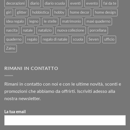
decorazioni
diario
diario scuola
eventi
evento
fai da te
girl
glitter
hobbistica
hobby
home decor
home design
idea regalo
legno
le stelle
matrimonio
maxi quaderno
nascita
natale
natalizio
nuova collezione
porcellana
quaderno
regalo
regalo di natale
scuola
Seven
ufficio
Zaino
RIMANI IN CONTATTO
Rimani in contatto con noi e con le ultime novità, sconti e
promozioni che abbiamo da offrirti. Iscriviti adesso alla
nostra newsletter.
La tua email