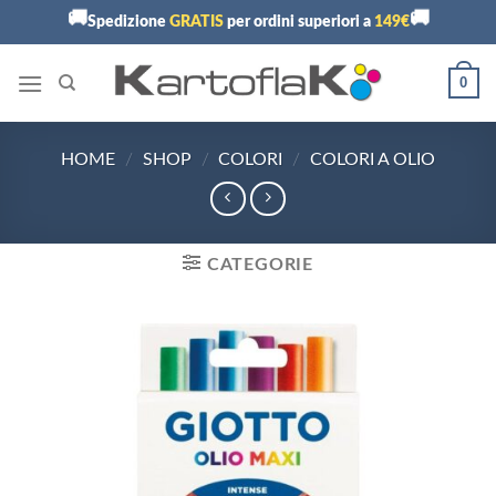
Skip
🚚
🚚
Spedizione
GRATIS
per ordini superiori a
149€
to
content
0
HOME
/
SHOP
/
COLORI
/
COLORI A OLIO
CATEGORIE