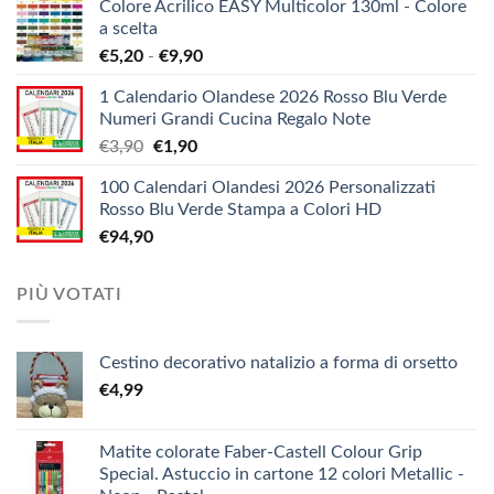
Colore Acrilico EASY Multicolor 130ml - Colore
prezzo:
a scelta
da
Fascia
€
5,20
-
€
9,90
€1,38
di
a
1 Calendario Olandese 2026 Rosso Blu Verde
prezzo:
€12,10
Numeri Grandi Cucina Regalo Note
da
Il
Il
€
3,90
€
1,90
€5,20
prezzo
prezzo
a
100 Calendari Olandesi 2026 Personalizzati
originale
attuale
€9,90
Rosso Blu Verde Stampa a Colori HD
era:
è:
€
94,90
€3,90.
€1,90.
PIÙ VOTATI
Cestino decorativo natalizio a forma di orsetto
€
4,99
Matite colorate Faber-Castell Colour Grip
Special. Astuccio in cartone 12 colori Metallic -