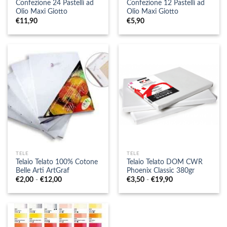
Confezione 24 Pastelli ad
Confezione 12 Pastelli ad
Olio Maxi Giotto
Olio Maxi Giotto
€
11,90
€
5,90
TELE
TELE
Telaio Telato 100% Cotone
Telaio Telato DOM CWR
Belle Arti ArtGraf
Phoenix Classic 380gr
Fascia
Fascia
€
2,00
-
€
12,00
€
3,50
-
€
19,90
di
di
prezzo:
prezzo:
da
da
€2,00
€3,50
a
a
€12,00
€19,90