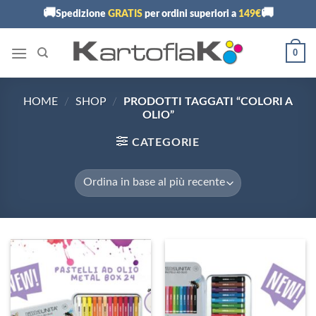
Skip
🚚
🚚
Spedizione
GRATIS
per ordini superiori a
149€
to
content
0
HOME
/
SHOP
/
PRODOTTI TAGGATI “COLORI A
OLIO”
CATEGORIE