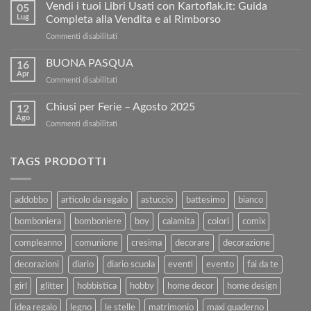
e
Vendi i tuoi Libri Usati con Kartoflak.it: Guida
05
Risparmia:
Lug
Completa alla Vendita e al Rimborso
ottieni
su
Commenti disabilitati
5€
Vendi
di
i
BUONA PASQUA
sconto
16
tuoi
sul
Apr
su
Commenti disabilitati
Libri
nostro
BUONA
Usati
sito!
PASQUA
Chiusi per Ferie – Agosto 2025
con
12
Ago
Kartoflak.it:
su
Commenti disabilitati
Guida
Chiusi
Completa
per
alla
Ferie
TAGS PRODOTTI
Vendita
–
e
Agosto
al
2025
addobbo
articolo da regalo
astuccio
battesimo
bianco
Rimborso
bomboniera
bomboniere
boy
calamita
colori
comix
compleanno
comunione
cresima
decorare
decorazione
decorazioni
diario
diario scuola
eventi
evento
fai da te
girl
glitter
hobbistica
hobby
home decor
home design
idea regalo
legno
le stelle
matrimonio
maxi quaderno