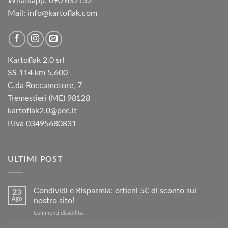
Whatsapp: 090 632152
Mail: info@kartoflak.com
Kartoflak 2.0 srl
SS 114 km 5,600
C.da Roccamotore, 7
Tremestieri (ME) 98128
kartoflak2.0@pec.it
P.Iva 03495680831
ULTIMI POST
Condividi e Risparmia: ottieni 5€ di sconto sul
23
Ago
nostro sito!
su
Commenti disabilitati
Condividi