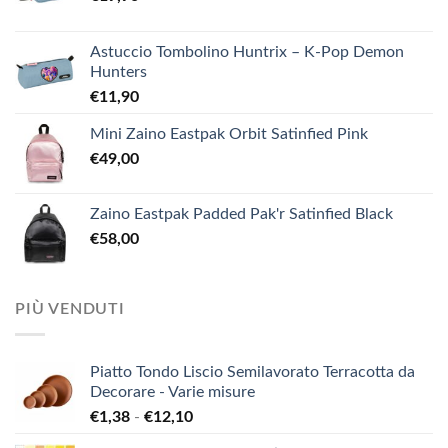
Astuccio Tombolino Huntrix – K-Pop Demon
Hunters
€
11,90
Mini Zaino Eastpak Orbit Satinfied Pink
€
49,00
Zaino Eastpak Padded Pak'r Satinfied Black
€
58,00
PIÙ VENDUTI
Piatto Tondo Liscio Semilavorato Terracotta da
Decorare - Varie misure
Fascia
€
1,38
-
€
12,10
di