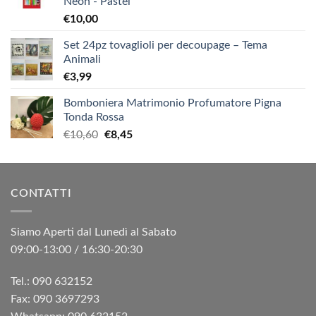
Neon - Pastel
€
10,00
Set 24pz tovaglioli per decoupage – Tema
Animali
€
3,99
Bomboniera Matrimonio Profumatore Pigna
Tonda Rossa
Il
Il
€
10,60
€
8,45
prezzo
prezzo
originale
attuale
era:
è:
CONTATTI
€10,60.
€8,45.
Siamo Aperti dal Lunedì al Sabato
09:00-13:00 / 16:30-20:30
Tel.: 090 632152
Fax: 090 3697293‬