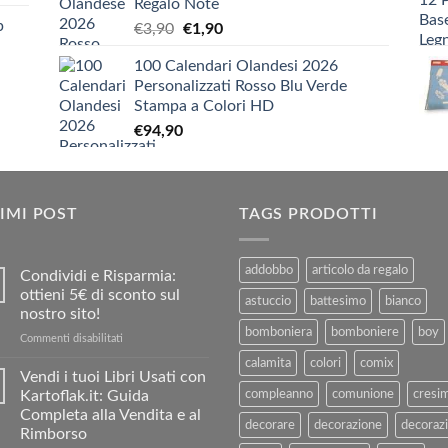
Regalo Note
€5,20
p
Il
Il
€
3,90
€
1,90
a
prezzo
prezzo
€9,90
100 Calendari Olandesi 2026
originale
attuale
Personalizzati Rosso Blu Verde
era:
è:
Stampa a Colori HD
€3,90.
€1,90.
€
94,90
IMI POST
TAGS PRODOTTI
addobbo
articolo da regalo
Condividi e Risparmia:
ottieni 5€ di sconto sul
astuccio
battesimo
bianco
nostro sito!
bomboniera
bomboniere
boy
su
Commenti disabilitati
Condividi
calamita
colori
comix
e
Vendi i tuoi Libri Usati con
Risparmia:
Kartoflak.it: Guida
compleanno
comunione
cresi
ottieni
Completa alla Vendita e al
5€
decorare
decorazione
decorazi
Rimborso
di