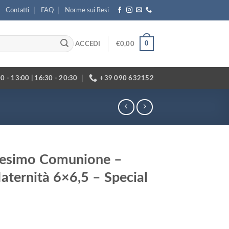
Contatti
FAQ
Norme sui Resi
0
ACCEDI
€
0,00
0 - 13:00 | 16:30 - 20:30
+39 090 632152
tesimo Comunione –
ternità 6×6,5 – Special