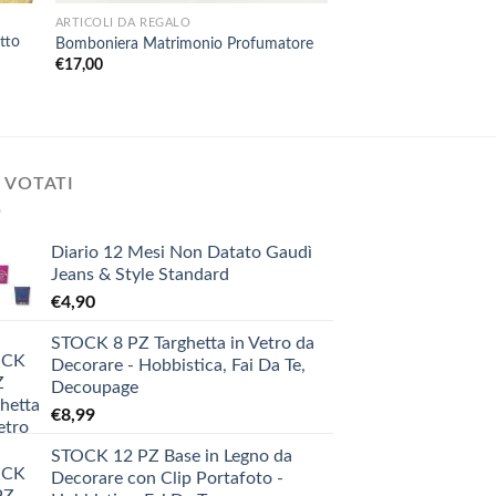
ARTICOLI DA REGALO
ARTICOLI DA REGALO
tto
Bomboniera Battesi
Bomboniera Matrimonio Profumatore
Angelo Sacra Famiglia
€
17,00
€
12,99
 VOTATI
Diario 12 Mesi Non Datato Gaudì
Jeans & Style Standard
€
4,90
STOCK 8 PZ Targhetta in Vetro da
Decorare - Hobbistica, Fai Da Te,
Decoupage
€
8,99
STOCK 12 PZ Base in Legno da
Decorare con Clip Portafoto -