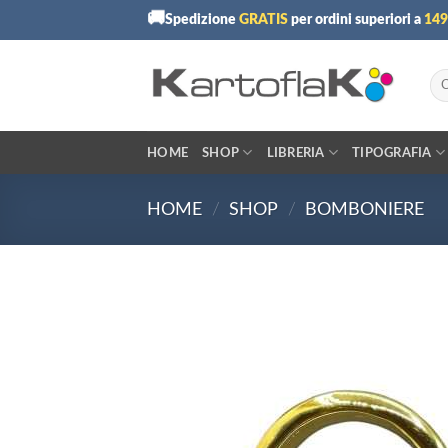
Skip
🚚
Spedizione
GRATIS
per ordini superiori a
149
to
content
Cer
HOME
SHOP
LIBRERIA
TIPOGRAFIA
HOME
/
SHOP
/
BOMBONIERE