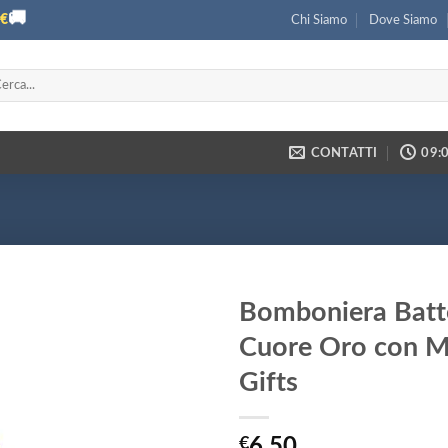
🚚
€
Chi Siamo
Dove Siamo
ca:
CONTATTI
09:0
Bomboniera Bat
Cuore Oro con Ma
Gifts
€
6,50