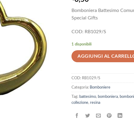
Bomboniera Battesimo Comun
Special Gifts
COD:
RB1029/S
1 disponibili
AGGIUNGI AL CARRELL
COD:
RB1029/S
Categoria:
Bomboniere
Tag:
battesimo
,
bomboniera
,
bomboni
collezione
,
resina