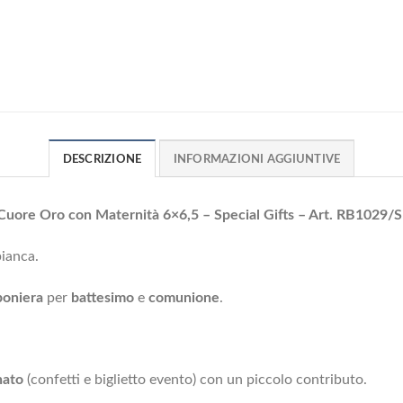
DESCRIZIONE
INFORMAZIONI AGGIUNTIVE
ore Oro con Maternità 6×6,5 – Special Gifts – Art.
RB1029/S
bianca.
oniera
per
battesimo
e
comunione
.
nato
(confetti e biglietto evento) con un piccolo contributo.