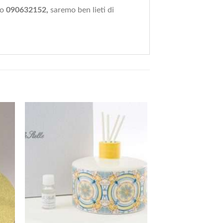
ro
090632152,
saremo ben lieti di
+
+