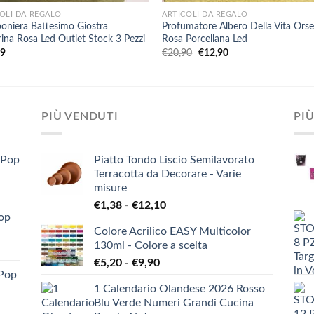
OLI DA REGALO
ARTICOLI DA REGALO
niera Battesimo Giostra
Profumatore Albero Della Vita Orse
rina Rosa Led Outlet Stock 3 Pezzi
Rosa Porcellana Led
Il
Il
99
€
20,90
€
12,90
prezzo
prezzo
originale
attuale
era:
è:
€20,90.
€12,90.
PIÙ VENDUTI
PIÙ
-Pop
Piatto Tondo Liscio Semilavorato
Terracotta da Decorare - Varie
misure
Fascia
€
1,38
-
€
12,10
Pop
di
Colore Acrilico EASY Multicolor
prezzo:
130ml - Colore a scelta
da
Fascia
€
5,20
-
€
9,90
€1,38
-Pop
di
a
1 Calendario Olandese 2026 Rosso
prezzo:
€12,10
Blu Verde Numeri Grandi Cucina
da