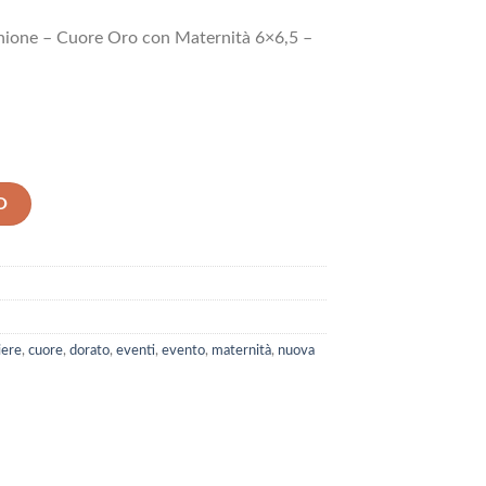
ione – Cuore Oro con Maternità 6×6,5 –
O
ere
,
cuore
,
dorato
,
eventi
,
evento
,
maternità
,
nuova