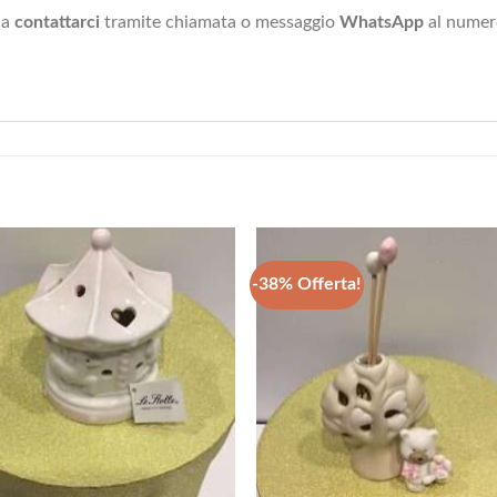
 a
contattarci
tramite chiamata o messaggio
WhatsApp
al nume
-38% Offerta!
+