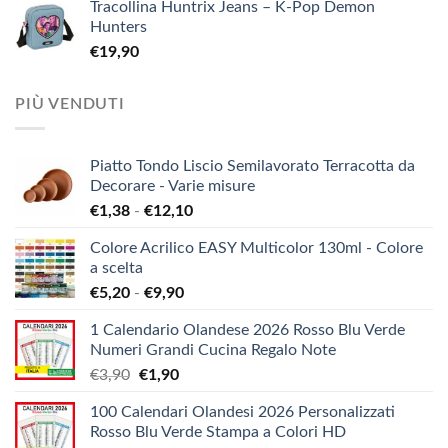
Tracollina Huntrix Jeans – K-Pop Demon
Hunters
€
19,90
PIÙ VENDUTI
Piatto Tondo Liscio Semilavorato Terracotta da
Decorare - Varie misure
Fascia
€
1,38
-
€
12,10
di
Colore Acrilico EASY Multicolor 130ml - Colore
prezzo:
a scelta
da
Fascia
€
5,20
-
€
9,90
€1,38
di
a
1 Calendario Olandese 2026 Rosso Blu Verde
prezzo:
€12,10
Numeri Grandi Cucina Regalo Note
da
Il
Il
€
3,90
€
1,90
€5,20
prezzo
prezzo
a
100 Calendari Olandesi 2026 Personalizzati
originale
attuale
€9,90
Rosso Blu Verde Stampa a Colori HD
era:
è: