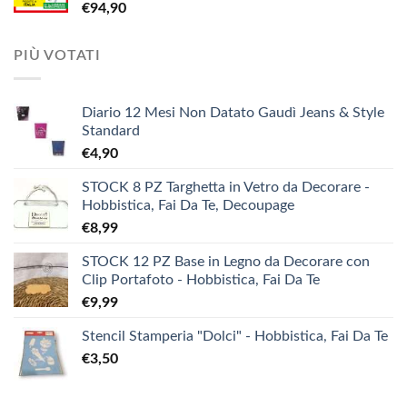
€
94,90
€3,90.
€1,90.
PIÙ VOTATI
Diario 12 Mesi Non Datato Gaudì Jeans & Style
Standard
€
4,90
STOCK 8 PZ Targhetta in Vetro da Decorare -
Hobbistica, Fai Da Te, Decoupage
€
8,99
STOCK 12 PZ Base in Legno da Decorare con
Clip Portafoto - Hobbistica, Fai Da Te
€
9,99
Stencil Stamperia "Dolci" - Hobbistica, Fai Da Te
€
3,50