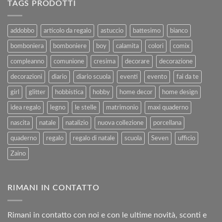
Ferie
TAGS PRODOTTI
Vendita
–
e
Agosto
al
2025
addobbo
articolo da regalo
astuccio
battesimo
bianco
Rimborso
bomboniera
bomboniere
boy
calamita
colori
comix
compleanno
comunione
cresima
decorare
decorazione
decorazioni
diario
diario scuola
eventi
evento
fai da te
girl
glitter
hobbistica
hobby
home decor
home design
idea regalo
legno
le stelle
matrimonio
maxi quaderno
nascita
natale
natalizio
nuova collezione
porcellana
quaderno
regalo
regalo di natale
scuola
Seven
ufficio
Zaino
RIMANI IN CONTATTO
Rimani in contatto con noi e con le ultime novità, sconti e