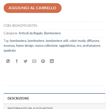
AGGIUNGI AL CARRELLO
COD:
8024299530705
Categorie:
Articoli da Regalo
,
Bomboniere
Tag:
bomboniera
,
bomboniere
,
bomboniere utili
,
colori moda
,
diffusore
,
essenza
,
home design
,
nuova collezione
,
oggettistica
,
oro
,
profumatore
,
quadrato
DESCRIZIONE
INFORMAZIONI AGGIUNTIVE