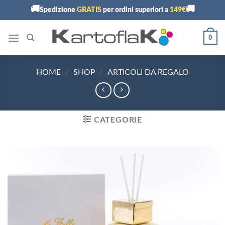
Skip
🚚
🚚
Spedizione
GRATIS
per ordini superiori a
149€
to
content
0
HOME
/
SHOP
/
ARTICOLI DA REGALO
CATEGORIE