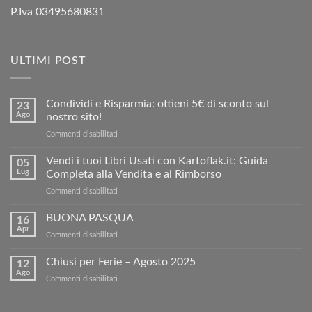
P.Iva 03495680831
ULTIMI POST
Condividi e Risparmia: ottieni 5€ di sconto sul
23
Ago
nostro sito!
su
Commenti disabilitati
Condividi
e
Vendi i tuoi Libri Usati con Kartoflak.it: Guida
05
Risparmia:
Lug
Completa alla Vendita e al Rimborso
ottieni
su
Commenti disabilitati
5€
Vendi
di
i
BUONA PASQUA
sconto
16
tuoi
sul
Apr
su
Commenti disabilitati
Libri
nostro
BUONA
Usati
sito!
PASQUA
Chiusi per Ferie – Agosto 2025
con
12
Ago
Kartoflak.it:
su
Commenti disabilitati
Guida
Chiusi
Completa
per
alla