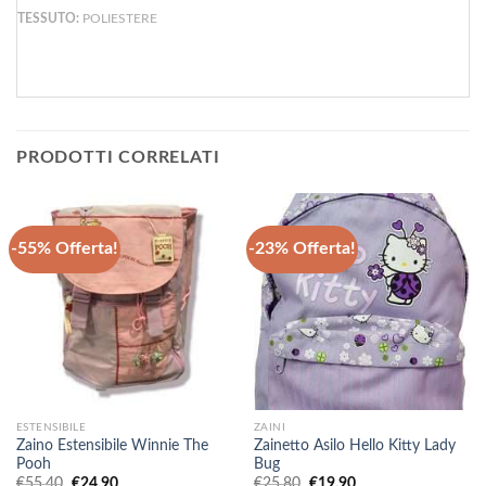
TESSUTO:
POLIESTERE
PRODOTTI CORRELATI
-55% Offerta!
-23% Offerta!
ESTENSIBILE
ZAINI
Zaino Estensibile Winnie The
Zainetto Asilo Hello Kitty Lady
Pooh
Bug
Il
Il
Il
Il
€
55,40
€
24,90
€
25,80
€
19,90