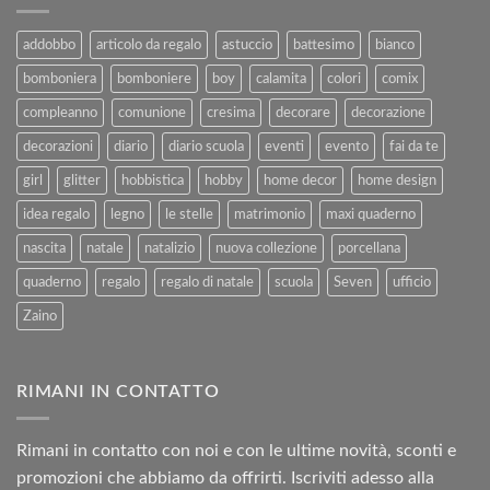
e
Agosto
al
2025
addobbo
articolo da regalo
astuccio
battesimo
bianco
Rimborso
bomboniera
bomboniere
boy
calamita
colori
comix
compleanno
comunione
cresima
decorare
decorazione
decorazioni
diario
diario scuola
eventi
evento
fai da te
girl
glitter
hobbistica
hobby
home decor
home design
idea regalo
legno
le stelle
matrimonio
maxi quaderno
nascita
natale
natalizio
nuova collezione
porcellana
quaderno
regalo
regalo di natale
scuola
Seven
ufficio
Zaino
RIMANI IN CONTATTO
Rimani in contatto con noi e con le ultime novità, sconti e
promozioni che abbiamo da offrirti. Iscriviti adesso alla