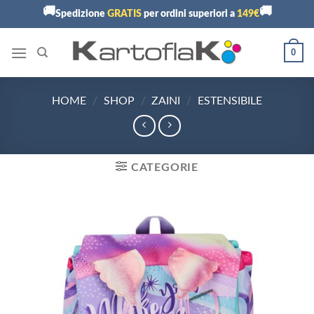
Skip
🚚
🚚
Spedizione
GRATIS
per ordini superiori a
149€
to
content
0
HOME
/
SHOP
/
ZAINI
/
ESTENSIBILE
CATEGORIE