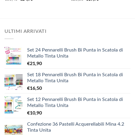
prezzo
prezzo
prezzo
prezzo
originale
attuale
originale
attuale
era:
è:
era:
è:
€55,40.
€24,90.
€25,80.
€19,90.
ULTIMI ARRIVATI
Set 24 Pennarelli Brush Bi Punta in Scatola di
Metallo Tinta Unita
€
21,90
Set 18 Pennarelli Brush Bi Punta in Scatola di
Metallo Tinta Unita
€
16,50
Set 12 Pennarelli Brush Bi Punta in Scatola di
Metallo Tinta Unita
€
10,90
Confezione 36 Pastelli Acquerellabili Mina 4.2
Tinta Unita