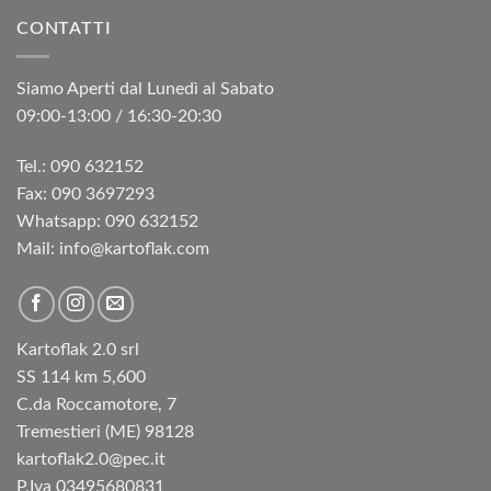
era:
è:
CONTATTI
€10,60.
€8,45.
Siamo Aperti dal Lunedì al Sabato
09:00-13:00 / 16:30-20:30
Tel.: 090 632152
Fax: 090 3697293‬
Whatsapp: 090 632152
Mail: info@kartoflak.com
Kartoflak 2.0 srl
SS 114 km 5,600
C.da Roccamotore, 7
Tremestieri (ME) 98128
kartoflak2.0@pec.it
P.Iva 03495680831