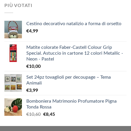
PIÙ VOTATI
Cestino decorativo natalizio a forma di orsetto
€
4,99
Matite colorate Faber-Castell Colour Grip
Special. Astuccio in cartone 12 colori Metallic -
Neon - Pastel
€
10,00
Set 24pz tovaglioli per decoupage – Tema
Animali
€
3,99
Bomboniera Matrimonio Profumatore Pigna
Tonda Rossa
Il
Il
€
10,60
€
8,45
prezzo
prezzo
originale
attuale