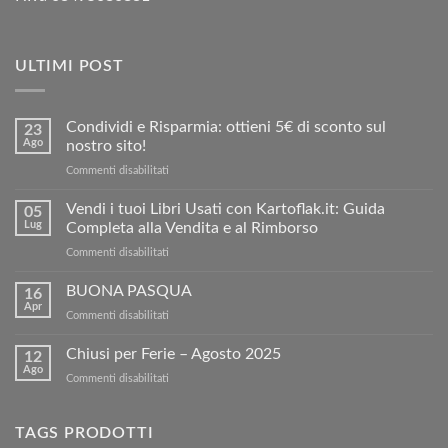
ULTIMI POST
Condividi e Risparmia: ottieni 5€ di sconto sul
23
Ago
nostro sito!
su
Commenti disabilitati
Condividi
e
Vendi i tuoi Libri Usati con Kartoflak.it: Guida
05
Risparmia:
Lug
Completa alla Vendita e al Rimborso
ottieni
su
Commenti disabilitati
5€
Vendi
di
i
BUONA PASQUA
sconto
16
tuoi
sul
Apr
su
Commenti disabilitati
Libri
nostro
BUONA
Usati
sito!
PASQUA
Chiusi per Ferie – Agosto 2025
con
12
Ago
Kartoflak.it:
su
Commenti disabilitati
Guida
Chiusi
Completa
per
alla
Ferie
TAGS PRODOTTI
Vendita
–