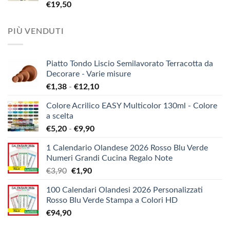
€
19,50
PIÙ VENDUTI
Piatto Tondo Liscio Semilavorato Terracotta da
Decorare - Varie misure
Fascia
€
1,38
-
€
12,10
di
Colore Acrilico EASY Multicolor 130ml - Colore
prezzo:
a scelta
da
Fascia
€
5,20
-
€
9,90
€1,38
di
a
1 Calendario Olandese 2026 Rosso Blu Verde
prezzo:
€12,10
Numeri Grandi Cucina Regalo Note
da
Il
Il
€
3,90
€
1,90
€5,20
prezzo
prezzo
a
100 Calendari Olandesi 2026 Personalizzati
originale
attuale
€9,90
Rosso Blu Verde Stampa a Colori HD
era:
è:
€
94,90
€3,90.
€1,90.