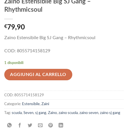
Zaino Estensibile Big SJ Gang –
Rhythmicsoul
€
79,90
Zaino Estensibile Big SJ Gang – Rhythmicsoul
COD: 8055714158129
1 disponibili
AGGIUNGI AL CARRELLO
COD:
8055714158129
Categorie:
Estensibile
,
Zaini
Tag:
scuola
,
Seven
,
sj gang
,
Zaino
,
zaino scuola
,
zaino seven
,
zaino sj gang