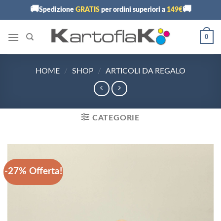
Skip
🚚
🚚
Spedizione
GRATIS
per ordini superiori a
149€
to
content
0
HOME
/
SHOP
/
ARTICOLI DA REGALO
CATEGORIE
-27% Offerta!