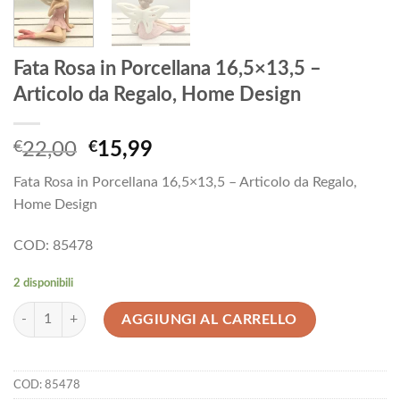
Fata Rosa in Porcellana 16,5×13,5 –
Articolo da Regalo, Home Design
Il
Il
€
22,00
€
15,99
prezzo
prezzo
Fata Rosa in Porcellana 16,5×13,5 – Articolo da Regalo,
originale
attuale
Home Design
era:
è:
€22,00.
€15,99.
COD: 85478
2 disponibili
Fata Rosa in Porcellana 16,5x13,5 - Articolo da Regalo, Home Design q
AGGIUNGI AL CARRELLO
COD:
85478