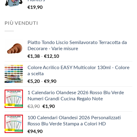
€
19,90
PIÙ VENDUTI
Piatto Tondo Liscio Semilavorato Terracotta da
Decorare - Varie misure
Fascia
€
1,38
-
€
12,10
di
Colore Acrilico EASY Multicolor 130ml - Colore
prezzo:
a scelta
da
Fascia
€
5,20
-
€
9,90
€1,38
di
a
1 Calendario Olandese 2026 Rosso Blu Verde
prezzo:
€12,10
Numeri Grandi Cucina Regalo Note
da
Il
Il
€
3,90
€
1,90
€5,20
prezzo
prezzo
a
100 Calendari Olandesi 2026 Personalizzati
originale
attuale
€9,90
Rosso Blu Verde Stampa a Colori HD
era:
è:
€
94,90
€3,90.
€1,90.