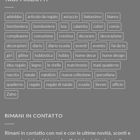
Vendita
–
e
Agosto
al
2025
addobbo
articolo da regalo
astuccio
battesimo
bianco
Rimborso
bomboniera
bomboniere
boy
calamita
colori
comix
compleanno
comunione
cresima
decorare
decorazione
decorazioni
diario
diario scuola
eventi
evento
fai da te
girl
glitter
hobbistica
hobby
home decor
home design
idea regalo
legno
le stelle
matrimonio
maxi quaderno
nascita
natale
natalizio
nuova collezione
porcellana
quaderno
regalo
regalo di natale
scuola
Seven
ufficio
Zaino
RIMANI IN CONTATTO
Rimani in contatto con noi e con le ultime novità, sconti e