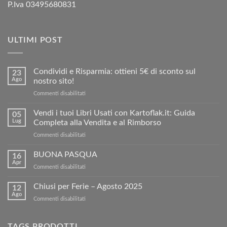
P.Iva 03495680831
ULTIMI POST
Condividi e Risparmia: ottieni 5€ di sconto sul
23
Ago
nostro sito!
su
Commenti disabilitati
Condividi
e
Vendi i tuoi Libri Usati con Kartoflak.it: Guida
05
Risparmia:
Lug
Completa alla Vendita e al Rimborso
ottieni
su
Commenti disabilitati
5€
Vendi
di
i
BUONA PASQUA
sconto
16
tuoi
sul
Apr
su
Commenti disabilitati
Libri
nostro
BUONA
Usati
sito!
PASQUA
Chiusi per Ferie – Agosto 2025
con
12
Ago
Kartoflak.it:
su
Commenti disabilitati
Guida
Chiusi
Completa
per
alla
Ferie
TAGS PRODOTTI