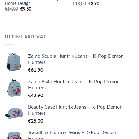
Home Design
Il
Il
€
18,00
€
8,90
prezzo
prezzo
Il
Il
€
14,00
€
9,50
originale
attuale
prezzo
prezzo
era:
è:
originale
attuale
€18,00.
€8,90.
era:
è:
€14,00.
€9,50.
ULTIMI ARRIVATI
Zaino Scuola Huntrix Jeans – K-Pop Demon
Hunters
€
61,90
Zaino Asilo Huntrix Jeans – K-Pop Demon
Hunters
€
42,90
Beauty Case Huntrix Jeans – K-Pop Demon
Hunters
€
25,00
Tracollina Huntrix Jeans – K-Pop Demon
Hunters