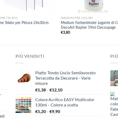
+
ONE TELATO
MEDIUM PER COLORI
ne Telato per Pittura 24x30cm
Medium Farbenbinder Legante di Co
DecoArt Rayher 59ml Decoupage
0
€
3,80
PIÙ VENDUTI
PIÙ
Piatto Tondo Liscio Semilavorato
Terracotta da Decorare - Varie
misure
Fascia
€
1,38
-
€
12,10
-
di
Colore Acrilico EASY Multicolor
prezzo:
130ml - Colore a scelta
da
Fascia
€
5,20
-
€
9,90
€1,38
ied
di
a