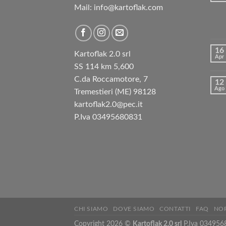
Mail: info@kartoflak.com
16
Kartoflak 2.0 srl
Apr
SS 114 km 5,600
C.da Roccamotore, 7
12
Ago
Tremestieri (ME) 98128
kartoflak2.0@pec.it
P.Iva 03495680831
CHI SIAMO
DOVE SIAMO
CONTATTI
FAQ
NOR
Copyright 2026 ©
Kartoflak 2.0 srl
P.Iva 034956