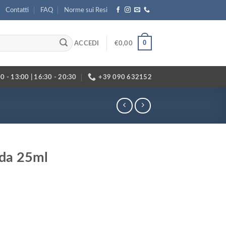
Contatti
FAQ
Norme sui Resi
0
ACCEDI
€
0,00
0 - 13:00 | 16:30 - 20:30
+39 090 632152
 da 25ml