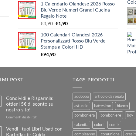
1 Calendario Olandese 2026 Rosso
prezzo:
€12,10
Blu Verde Numeri Grandi Cucina
da
Regalo Note
€5,20
Il
Il
€
3,90
€
1,90
a
prezzo
prezzo
€9,90
100 Calendari Olandesi 2026
originale
attuale
Personalizzati Rosso Blu Verde
era:
è:
Stampa a Colori HD
€3,90.
€1,90.
€
94,90
IMI POST
TAGS PRODOTTI
addobbo
articolo da regalo
Condividi e Risparmia:
ottieni 5€ di sconto sul
astuccio
battesimo
bianco
nostro sito!
bomboniera
bomboniere
boy
su
Commenti disabilitati
Condividi
calamita
colori
comix
e
Vendi i tuoi Libri Usati con
Risparmia:
Kartoflak.it: Guida
compleanno
comunione
cresi