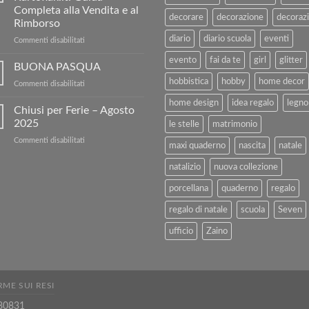
ottieni
Completa alla Vendita e al
5€
decorare
decorazione
decorazi
Rimborso
di
diario
diario scuola
eventi
sconto
su
Commenti disabilitati
sul
Vendi
evento
fai da te
girl
glitter
nostro
i
BUONA PASQUA
sito!
tuoi
hobbistica
hobby
home decor
su
Commenti disabilitati
Libri
BUONA
Usati
home design
idea regalo
legno
PASQUA
Chiusi per Ferie – Agosto
con
2025
Kartoflak.it:
le stelle
matrimonio
Guida
su
Commenti disabilitati
Completa
maxi quaderno
nascita
natale
Chiusi
alla
per
natalizio
nuova collezione
Vendita
Ferie
e
–
porcellana
quaderno
regalo
al
Agosto
Rimborso
regalo di natale
scuola
Seven
2025
ufficio
Zaino
ME SUI RESI
80831