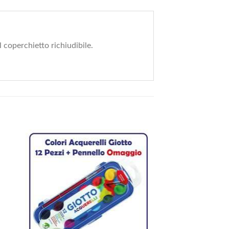
 coperchietto richiudibile.
ESAU