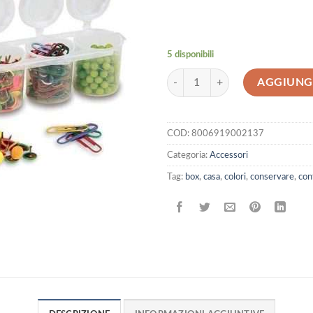
5 disponibili
Vaschette medie da 25ml quantità
AGGIUNGI
COD:
8006919002137
Categoria:
Accessori
Tag:
box
,
casa
,
colori
,
conservare
,
con