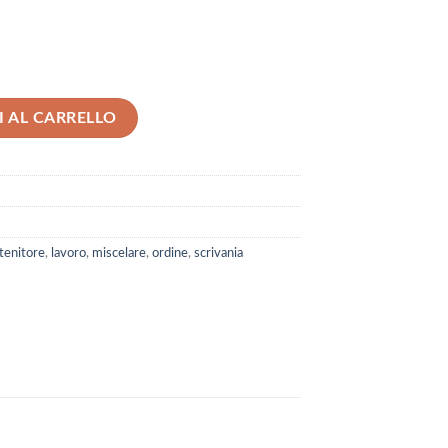
 AL CARRELLO
tenitore
,
lavoro
,
miscelare
,
ordine
,
scrivania