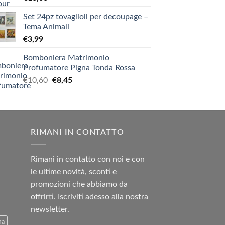
Set 24pz tovaglioli per decoupage –
Tema Animali
€
3,99
Bomboniera Matrimonio
Profumatore Pigna Tonda Rossa
Il
Il
€
10,60
€
8,45
prezzo
prezzo
originale
attuale
era:
è:
€10,60.
€8,45.
RIMANI IN CONTATTO
Rimani in contatto con noi e con
le ultime novità, sconti e
promozioni che abbiamo da
offrirti. Iscriviti adesso alla nostra
newsletter.
ma