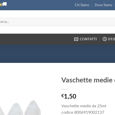
🚚
€
Chi Siamo
Dove Siamo
ca:
CONTATTI
09:0
Vaschette medie
€
1,50
Vaschette medie da 25ml
codice 8006919002137