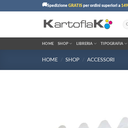
Skip
🚚
Spedizione
GRATIS
per ordini superiori a
149
to
content
Cer
HOME
SHOP
LIBRERIA
TIPOGRAFIA
HOME
/
SHOP
/
ACCESSORI