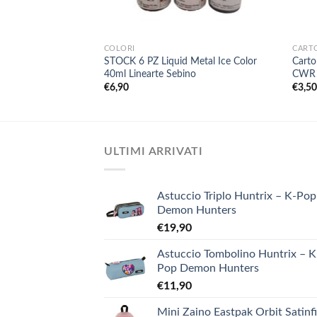
+
+
COLORI
CART
STOCK 6 PZ Liquid Metal Ice Color
Carto
40ml Linearte Sebino
CWR
€
6,90
€
3,5
ULTIMI ARRIVATI
Astuccio Triplo Huntrix – K-Pop
Demon Hunters
€
19,90
Astuccio Tombolino Huntrix – K
Pop Demon Hunters
€
11,90
Mini Zaino Eastpak Orbit Satinf