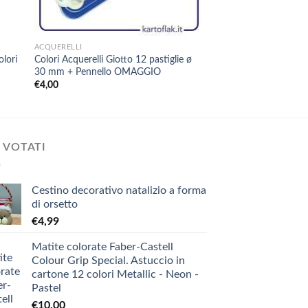
+
+
ACQUERELLI
ACQUERELLI
lori
Colori Acquerelli Giotto 12 pastiglie ø
Colori Acquerelli Giot
30 mm + Pennello OMAGGIO
30 mm + Pennello 
€
4,00
€
7,00
 VOTATI
Cestino decorativo natalizio a forma
di orsetto
€
4,99
Matite colorate Faber-Castell
Colour Grip Special. Astuccio in
cartone 12 colori Metallic - Neon -
Pastel
€
10,00