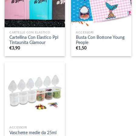
CARTELLE CON ELASTICO
ACCESSORI
Cartellina Con Elastico Ppl
Busta Con Bottone Young
Tintaunita Glamour
People
€
3,90
€
1,50
ACCESSORI
Vaschette medie da 25ml