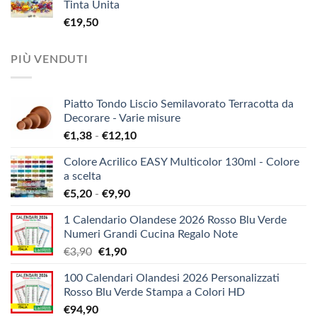
Tinta Unita
€
19,50
PIÙ VENDUTI
Piatto Tondo Liscio Semilavorato Terracotta da
Decorare - Varie misure
Fascia
€
1,38
-
€
12,10
di
Colore Acrilico EASY Multicolor 130ml - Colore
prezzo:
a scelta
da
Fascia
€
5,20
-
€
9,90
€1,38
di
a
1 Calendario Olandese 2026 Rosso Blu Verde
prezzo:
€12,10
Numeri Grandi Cucina Regalo Note
da
Il
Il
€
3,90
€
1,90
€5,20
prezzo
prezzo
a
100 Calendari Olandesi 2026 Personalizzati
originale
attuale
€9,90
Rosso Blu Verde Stampa a Colori HD
era:
è:
€
94,90
€3,90.
€1,90.