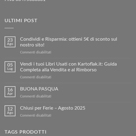
ULTIMI POST
Condividi e Risparmia: ottieni 5€ di sconto sul
23
Ago
nostro sito!
su
Commenti disabilitati
Condividi
e
Vendi i tuoi Libri Usati con Kartoflak.it: Guida
05
Risparmia:
Lug
Completa alla Vendita e al Rimborso
ottieni
su
Commenti disabilitati
5€
Vendi
di
i
BUONA PASQUA
sconto
16
tuoi
sul
Apr
su
Commenti disabilitati
Libri
nostro
BUONA
Usati
sito!
PASQUA
Chiusi per Ferie – Agosto 2025
con
12
Ago
Kartoflak.it:
su
Commenti disabilitati
Guida
Chiusi
Completa
per
alla
Ferie
TAGS PRODOTTI
Vendita
–