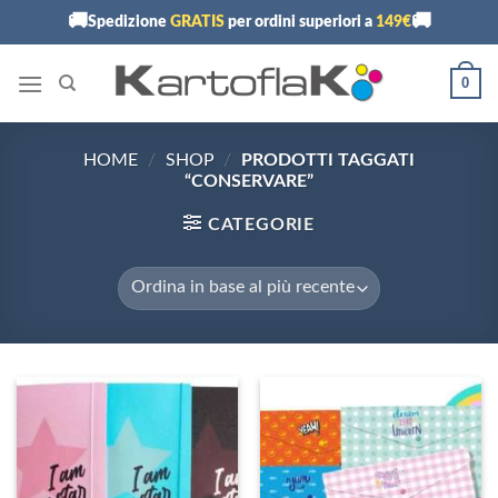
Skip
🚚
🚚
Spedizione
GRATIS
per ordini superiori a
149€
to
content
0
HOME
/
SHOP
/
PRODOTTI TAGGATI
“CONSERVARE”
CATEGORIE