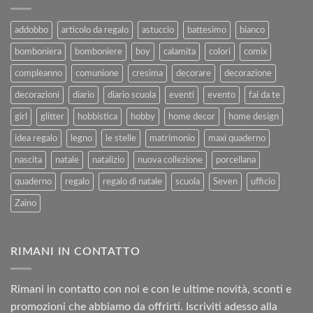
e
Agosto
al
2025
addobbo
articolo da regalo
astuccio
battesimo
bianco
Rimborso
bomboniera
bomboniere
boy
calamita
colori
comix
compleanno
comunione
cresima
decorare
decorazione
decorazioni
diario
diario scuola
eventi
evento
fai da te
girl
glitter
hobbistica
hobby
home decor
home design
idea regalo
legno
le stelle
matrimonio
maxi quaderno
nascita
natale
natalizio
nuova collezione
porcellana
quaderno
regalo
regalo di natale
scuola
Seven
ufficio
Zaino
RIMANI IN CONTATTO
Rimani in contatto con noi e con le ultime novità, sconti e
promozioni che abbiamo da offrirti. Iscriviti adesso alla