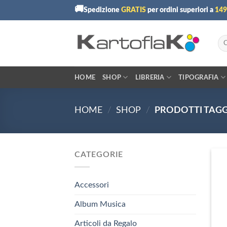
Skip
🚚
Spedizione
GRATIS
per ordini superiori a
149
to
content
Cer
HOME
SHOP
LIBRERIA
TIPOGRAFIA
HOME
/
SHOP
/
PRODOTTI TAGGA
CATEGORIE
Accessori
Album Musica
Articoli da Regalo