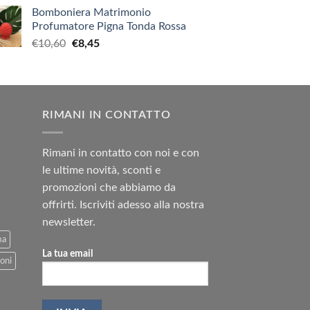
Bomboniera Matrimonio
Profumatore Pigna Tonda Rossa
Il
Il
€
10,60
€
8,45
prezzo
prezzo
originale
attuale
era:
è:
€10,60.
€8,45.
RIMANI IN CONTATTO
Rimani in contatto con noi e con
le ultime novità, sconti e
promozioni che abbiamo da
offrirti. Iscriviti adesso alla nostra
newsletter.
ma
La tua email
oni