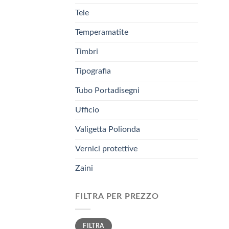
Tele
Temperamatite
Timbri
Tipografia
Tubo Portadisegni
Ufficio
Valigetta Polionda
Vernici protettive
Zaini
FILTRA PER PREZZO
Prezzo
Prezzo
FILTRA
Min
Max