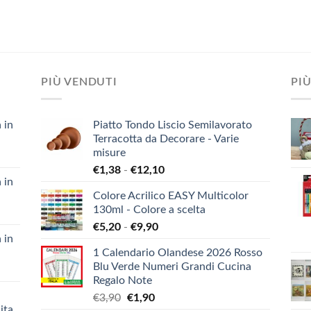
PIÙ VENDUTI
PIÙ
 in
Piatto Tondo Liscio Semilavorato
Terracotta da Decorare - Varie
misure
Fascia
€
1,38
-
€
12,10
 in
di
Colore Acrilico EASY Multicolor
prezzo:
130ml - Colore a scelta
da
Fascia
€
5,20
-
€
9,90
€1,38
 in
di
a
1 Calendario Olandese 2026 Rosso
prezzo:
€12,10
Blu Verde Numeri Grandi Cucina
da
Regalo Note
€5,20
Il
Il
€
3,90
€
1,90
a
ita