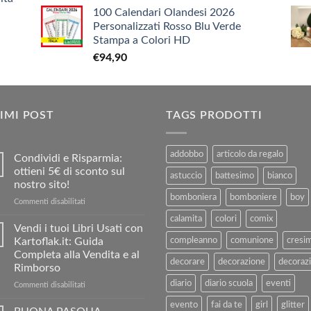
prezzo
prezzo
€9,90
100 Calendari Olandesi 2026
originale
attuale
Personalizzati Rosso Blu Verde
era:
è:
Stampa a Colori HD
€3,90.
€1,90.
€
94,90
IMI POST
TAGS PRODOTTI
addobbo
articolo da regalo
Condividi e Risparmia:
ottieni 5€ di sconto sul
astuccio
battesimo
bianco
nostro sito!
bomboniera
bomboniere
boy
su
Commenti disabilitati
Condividi
calamita
colori
comix
e
Vendi i tuoi Libri Usati con
Risparmia:
Kartoflak.it: Guida
compleanno
comunione
cresi
ottieni
Completa alla Vendita e al
5€
decorare
decorazione
decorazi
Rimborso
di
diario
diario scuola
eventi
sconto
su
Commenti disabilitati
sul
Vendi
evento
fai da te
girl
glitter
nostro
i