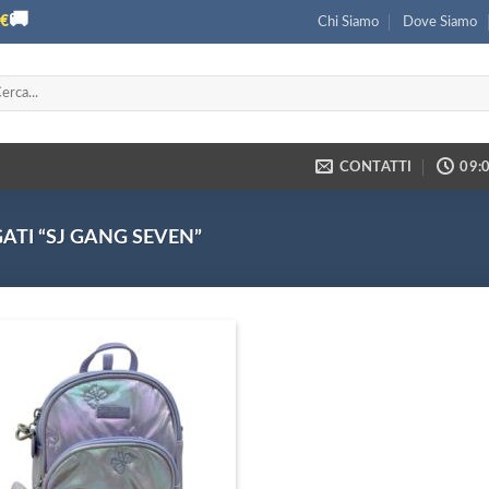
🚚
€
Chi Siamo
Dove Siamo
ca:
CONTATTI
09:0
TI “SJ GANG SEVEN”