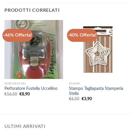
PRODOTTI CORRELATI
-46% Offerta!
-40% Offerta!
PERFORATORI
STAMPI
Stampo Tagliapasta Stamperia
Perforatore Fustella Uccellino
Stella
Il
Il
€
16,50
€
8,90
prezzo
prezzo
Il
Il
€
6,50
€
3,90
originale
attuale
prezzo
prezzo
era:
è:
originale
attuale
€16,50.
€8,90.
era:
è:
€6,50.
€3,90.
ULTIMI ARRIVATI