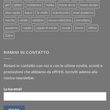
girl
glitter
hobbistica
hobby
home decor
home design
idea regalo
legno
le stelle
matrimonio
maxi quaderno
nascita
natale
natalizio
nuova collezione
porcellana
quaderno
regalo
regalo di natale
scuola
Seven
ufficio
Zaino
RIMANI IN CONTATTO
Rimani in contatto con noi e con le ultime novità, sconti e
promozioni che abbiamo da offrirti. Iscriviti adesso alla
nostra newsletter.
La tua email