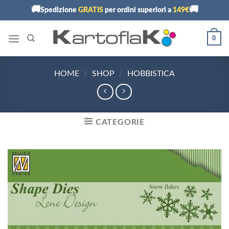
Skip
🚚
🚚
Spedizione
GRATIS
per ordini superiori a
149€
to
content
0
HOME
/
SHOP
/
HOBBISTICA
CATEGORIE