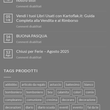
nostro sito!
su
Commenti disabilitati
Condividi
e
Vendi i tuoi Libri Usati con Kartoflak.it: Guida
05
Risparmia:
Lug
Completa alla Vendita e al Rimborso
ottieni
su
Commenti disabilitati
5€
Vendi
di
i
BUONA PASQUA
sconto
16
tuoi
sul
Apr
su
Commenti disabilitati
Libri
nostro
BUONA
Usati
sito!
PASQUA
Chiusi per Ferie – Agosto 2025
con
12
Ago
Kartoflak.it:
su
Commenti disabilitati
Guida
Chiusi
Completa
per
alla
Ferie
TAGS PRODOTTI
Vendita
–
e
Agosto
al
2025
addobbo
articolo da regalo
astuccio
battesimo
bianco
Rimborso
bomboniera
bomboniere
boy
calamita
colori
comix
compleanno
comunione
cresima
decorare
decorazione
decorazioni
diario
diario scuola
eventi
evento
fai da te