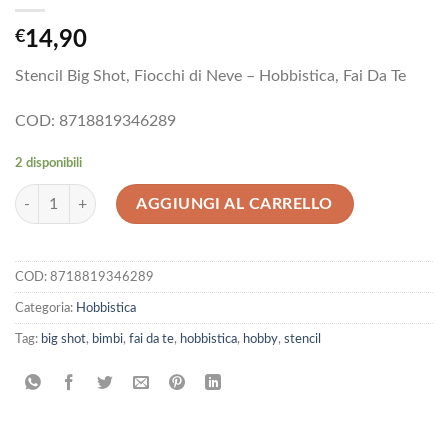
€
14,90
Stencil Big Shot, Fiocchi di Neve – Hobbistica, Fai Da Te
COD: 8718819346289
2 disponibili
Stencil Big Shot, Fiocchi di Neve - Hobbistica, Fai Da Te quantità
AGGIUNGI AL CARRELLO
COD:
8718819346289
Categoria:
Hobbistica
Tag:
big shot
,
bimbi
,
fai da te
,
hobbistica
,
hobby
,
stencil