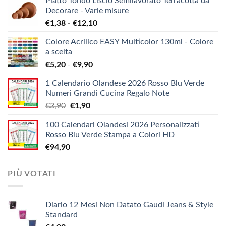
Piatto Tondo Liscio Semilavorato Terracotta da
Decorare - Varie misure
Fascia
€
1,38
-
€
12,10
di
Colore Acrilico EASY Multicolor 130ml - Colore
prezzo:
a scelta
da
Fascia
€
5,20
-
€
9,90
€1,38
di
a
1 Calendario Olandese 2026 Rosso Blu Verde
prezzo:
€12,10
Numeri Grandi Cucina Regalo Note
da
Il
Il
€
3,90
€
1,90
€5,20
prezzo
prezzo
a
100 Calendari Olandesi 2026 Personalizzati
originale
attuale
€9,90
Rosso Blu Verde Stampa a Colori HD
era:
è:
€
94,90
€3,90.
€1,90.
PIÙ VOTATI
Diario 12 Mesi Non Datato Gaudì Jeans & Style
Standard