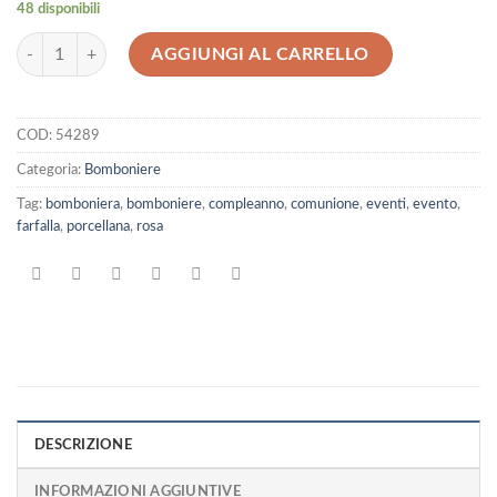
48 disponibili
Bomboniera Comunione Compleanno - Calamita Farfalla Porcellana Rosa 
AGGIUNGI AL CARRELLO
COD:
54289
Categoria:
Bomboniere
Tag:
bomboniera
,
bomboniere
,
compleanno
,
comunione
,
eventi
,
evento
,
farfalla
,
porcellana
,
rosa
DESCRIZIONE
INFORMAZIONI AGGIUNTIVE