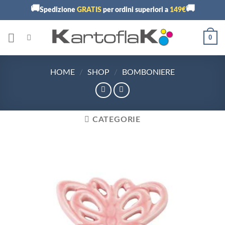
Skip
🚚
🚚
Spedizione
GRATIS
per ordini superiori a
149€
to
content
0
HOME
/
SHOP
/
BOMBONIERE
CATEGORIE