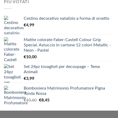
PIÙ VOTATI
Cestino decorativo natalizio a forma di orsetto
€
4,99
Matite colorate Faber-Castell Colour Grip
Special. Astuccio in cartone 12 colori Metallic -
Neon - Pastel
€
10,00
Set 24pz tovaglioli per decoupage – Tema
Animali
€
3,99
Bomboniera Matrimonio Profumatore Pigna
Tonda Rossa
Il
Il
€
10,60
€
8,45
prezzo
prezzo
originale
attuale
era:
è: