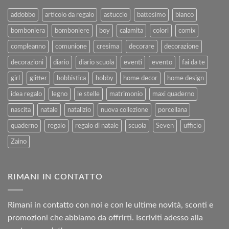
Agosto
al
2025
addobbo
articolo da regalo
astuccio
battesimo
bianco
Rimborso
bomboniera
bomboniere
boy
calamita
colori
comix
compleanno
comunione
cresima
decorare
decorazione
decorazioni
diario
diario scuola
eventi
evento
fai da te
girl
glitter
hobbistica
hobby
home decor
home design
idea regalo
legno
le stelle
matrimonio
maxi quaderno
nascita
natale
natalizio
nuova collezione
porcellana
quaderno
regalo
regalo di natale
scuola
Seven
ufficio
Zaino
RIMANI IN CONTATTO
Rimani in contatto con noi e con le ultime novità, sconti e
promozioni che abbiamo da offrirti. Iscriviti adesso alla