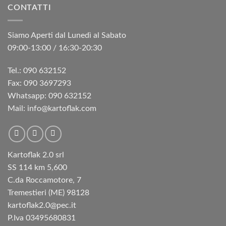
CONTATTI
€10,60.
€8,45.
Siamo Aperti dal Lunedì al Sabato
09:00-13:00 / 16:30-20:30
Tel.: 090 632152
Fax: 090 3697293‬
Whatsapp: 090 632152
Mail: info@kartoflak.com
Kartoflak 2.0 srl
SS 114 km 5,600
C.da Roccamotore, 7
Tremestieri (ME) 98128
kartoflak2.0@pec.it
P.Iva 03495680831