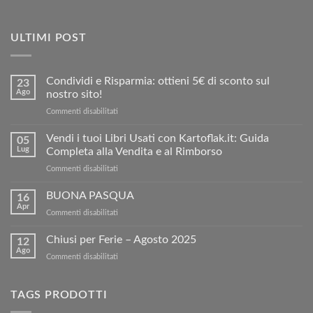
ULTIMI POST
Condividi e Risparmia: ottieni 5€ di sconto sul
23
Ago
nostro sito!
su
Commenti disabilitati
Condividi
e
Vendi i tuoi Libri Usati con Kartoflak.it: Guida
05
Risparmia:
Lug
Completa alla Vendita e al Rimborso
ottieni
su
Commenti disabilitati
5€
Vendi
di
i
BUONA PASQUA
sconto
16
tuoi
sul
Apr
su
Commenti disabilitati
Libri
nostro
BUONA
Usati
sito!
PASQUA
Chiusi per Ferie – Agosto 2025
con
12
Ago
Kartoflak.it:
su
Commenti disabilitati
Guida
Chiusi
Completa
per
alla
Ferie
TAGS PRODOTTI
Vendita
–
e