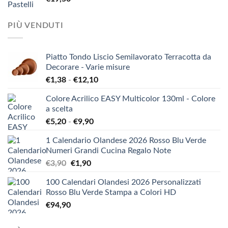
PIÙ VENDUTI
Piatto Tondo Liscio Semilavorato Terracotta da
Decorare - Varie misure
Fascia
€
1,38
-
€
12,10
di
Colore Acrilico EASY Multicolor 130ml - Colore
prezzo:
a scelta
da
Fascia
€
5,20
-
€
9,90
€1,38
di
a
1 Calendario Olandese 2026 Rosso Blu Verde
prezzo:
€12,10
Numeri Grandi Cucina Regalo Note
da
Il
Il
€
3,90
€
1,90
€5,20
prezzo
prezzo
a
100 Calendari Olandesi 2026 Personalizzati
originale
attuale
€9,90
Rosso Blu Verde Stampa a Colori HD
era:
è:
€
94,90
€3,90.
€1,90.