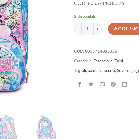
COD: 8055714085326
2 disponibili
Zaino Estensibile Big Uniwing SJ 
AGGIUNGI
COD:
8055714085326
Categorie:
Estensibile
,
Zaini
Tag:
ali
,
bambina
,
scuola
,
Seven
,
sj
,
sj