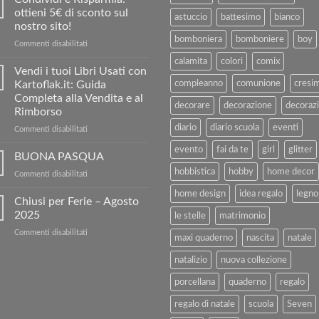
ottieni 5€ di sconto sul
astuccio
battesimo
bianco
nostro sito!
bomboniera
bomboniere
boy
su
Commenti disabilitati
Condividi
calamita
colori
comix
e
Vendi i tuoi Libri Usati con
Risparmia:
Kartoflak.it: Guida
compleanno
comunione
cresi
ottieni
Completa alla Vendita e al
5€
decorare
decorazione
decorazi
Rimborso
di
diario
diario scuola
eventi
sconto
su
Commenti disabilitati
sul
Vendi
evento
fai da te
girl
glitter
nostro
i
BUONA PASQUA
sito!
tuoi
hobbistica
hobby
home decor
su
Commenti disabilitati
Libri
BUONA
Usati
home design
idea regalo
legno
PASQUA
Chiusi per Ferie – Agosto
con
2025
Kartoflak.it:
le stelle
matrimonio
Guida
su
Commenti disabilitati
Completa
maxi quaderno
nascita
natale
Chiusi
alla
per
natalizio
nuova collezione
Vendita
Ferie
e
–
porcellana
quaderno
regalo
al
Agosto
Rimborso
regalo di natale
scuola
Seven
2025