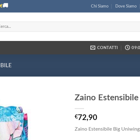
🚚
€
Chi Siamo
Dove Siamo
ca:
CONTATTI
09:0
BILE
Zaino Estensibil
€
72,90
Zaino Estensibile Big Uniwin