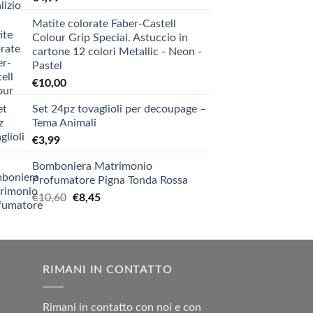
Matite colorate Faber-Castell
Colour Grip Special. Astuccio in
cartone 12 colori Metallic - Neon -
Pastel
€
10,00
Set 24pz tovaglioli per decoupage –
Tema Animali
€
3,99
Bomboniera Matrimonio
Profumatore Pigna Tonda Rossa
Il
Il
€
10,60
€
8,45
prezzo
prezzo
originale
attuale
era:
è:
€10,60.
€8,45.
RIMANI IN CONTATTO
Rimani in contatto con noi e con