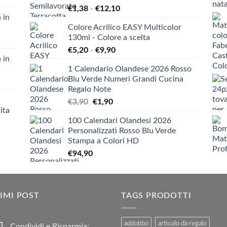
Fascia
€
1,38
-
€
12,10
 in
di
Colore Acrilico EASY Multicolor
prezzo:
130ml - Colore a scelta
da
Fascia
€
5,20
-
€
9,90
€1,38
 in
di
a
1 Calendario Olandese 2026 Rosso
prezzo:
€12,10
Blu Verde Numeri Grandi Cucina
da
Regalo Note
€5,20
Il
Il
€
3,90
€
1,90
a
ita
prezzo
prezzo
€9,90
100 Calendari Olandesi 2026
originale
attuale
Personalizzati Rosso Blu Verde
era:
è:
Stampa a Colori HD
€3,90.
€1,90.
€
94,90
IMI POST
TAGS PRODOTTI
addobbo
articolo da regalo
Condividi e Risparmia: