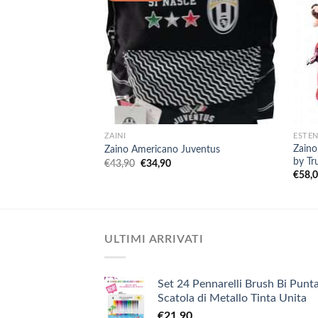
+
+
ZAINI
ESTEN
Zaino
Zaino Americano Juventus
by Tr
Il
Il
€
43,90
€
34,90
prezzo
prezzo
€
58,
originale
attuale
era:
è:
€43,90.
€34,90.
ULTIMI ARRIVATI
Set 24 Pennarelli Brush Bi Punta
Scatola di Metallo Tinta Unita
€
21,90