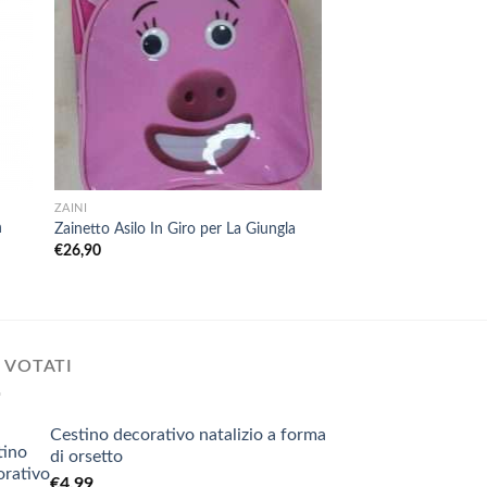
+
+
ZAINI
ESTENSIBILE
n
Zainetto Asilo In Giro per La Giungla
Zaino Estensibile Mo
Il
Il
€
26,90
€
66,00
€
19,90
prezzo
prezz
originale
attual
era:
è:
€66,00.
€19,9
 VOTATI
Cestino decorativo natalizio a forma
di orsetto
€
4,99