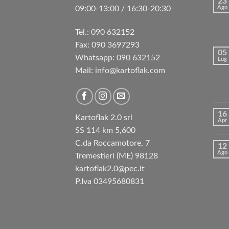
23
09:00-13:00 / 16:30-20:30
Ago
Tel.: 090 632152
Fax: 090 3697293‬
05
Whatsapp: 090 632152
Lug
Mail: info@kartoflak.com
16
Kartoflak 2.0 srl
Apr
SS 114 km 5,600
C.da Roccamotore, 7
12
Ago
Tremestieri (ME) 98128
kartoflak2.0@pec.it
P.Iva 03495680831