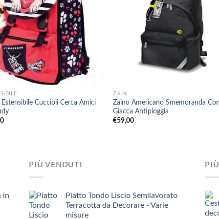
+
SIBILE
ZAINI
 Estensibile Cuccioli Cerca Amici
Zaino Americano Smemoranda Co
udy
Giacca Antipioggia
00
€
59,00
PIÙ VENDUTI
PIÙ
 in
Piatto Tondo Liscio Semilavorato
Terracotta da Decorare - Varie
misure