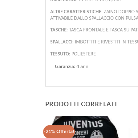
DIMENSIONI:
27 X 41 X 16 (+6) CM
ALTRE CARATTERISTICHE:
ZAINO DOPPIO SC
ATTIVABILE DALLO SPALLACCIO CON PULS
TASCHE:
TASCA FRONTALE E TASCA SU PAT
SPALLACCI:
IMBOTTITI E RIVESTITI IN T
TESSUTO:
POLIESTERE
Garanzia:
4 anni
PRODOTTI CORRELATI
-21% Offerta!