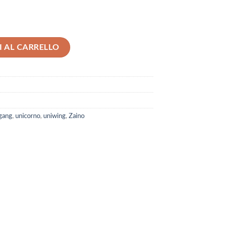
Gang quantità
 AL CARRELLO
 gang
,
unicorno
,
uniwing
,
Zaino