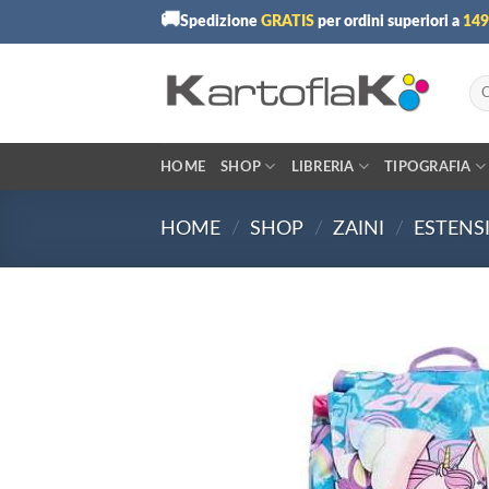
Skip
🚚
Spedizione
GRATIS
per ordini superiori a
149
to
content
Cer
HOME
SHOP
LIBRERIA
TIPOGRAFIA
HOME
/
SHOP
/
ZAINI
/
ESTENSI