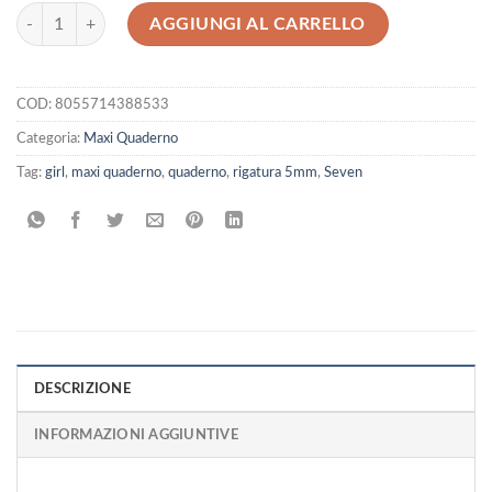
Maxi Quaderno Seven Girl Rigatura 5mm quantità
AGGIUNGI AL CARRELLO
COD:
8055714388533
Categoria:
Maxi Quaderno
Tag:
girl
,
maxi quaderno
,
quaderno
,
rigatura 5mm
,
Seven
DESCRIZIONE
INFORMAZIONI AGGIUNTIVE