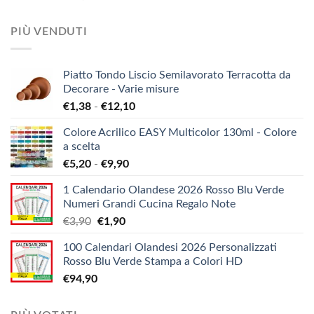
PIÙ VENDUTI
Piatto Tondo Liscio Semilavorato Terracotta da
Decorare - Varie misure
Fascia
€
1,38
-
€
12,10
di
Colore Acrilico EASY Multicolor 130ml - Colore
prezzo:
a scelta
da
Fascia
€
5,20
-
€
9,90
€1,38
di
a
1 Calendario Olandese 2026 Rosso Blu Verde
prezzo:
€12,10
Numeri Grandi Cucina Regalo Note
da
Il
Il
€
3,90
€
1,90
€5,20
prezzo
prezzo
a
100 Calendari Olandesi 2026 Personalizzati
originale
attuale
€9,90
Rosso Blu Verde Stampa a Colori HD
era:
è:
€
94,90
€3,90.
€1,90.