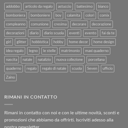
al
2025
addobbo
articolo da regalo
astuccio
battesimo
bianco
Rimborso
bomboniera
bomboniere
boy
calamita
colori
comix
compleanno
comunione
cresima
decorare
decorazione
decorazioni
diario
diario scuola
eventi
evento
fai da te
girl
glitter
hobbistica
hobby
home decor
home design
idea regalo
legno
le stelle
matrimonio
maxi quaderno
nascita
natale
natalizio
nuova collezione
porcellana
quaderno
regalo
regalo di natale
scuola
Seven
ufficio
Zaino
RIMANI IN CONTATTO
Rimani in contatto con noi e con le ultime novità, sconti e
promozioni che abbiamo da offrirti. Iscriviti adesso alla
nostra newsletter.