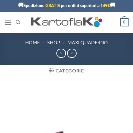
Skip
🚚
🚚
Spedizione
GRATIS
per ordini superiori a
149€
to
content
0
HOME
/
SHOP
/
MAXI QUADERNO
CATEGORIE