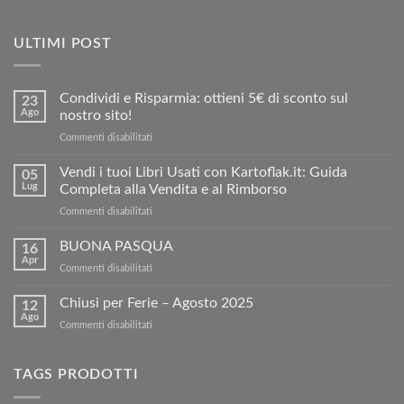
ULTIMI POST
Condividi e Risparmia: ottieni 5€ di sconto sul
23
Ago
nostro sito!
su
Commenti disabilitati
Condividi
e
Vendi i tuoi Libri Usati con Kartoflak.it: Guida
05
Risparmia:
Lug
Completa alla Vendita e al Rimborso
ottieni
su
Commenti disabilitati
5€
Vendi
di
i
BUONA PASQUA
sconto
16
tuoi
sul
Apr
su
Commenti disabilitati
Libri
nostro
BUONA
Usati
sito!
PASQUA
Chiusi per Ferie – Agosto 2025
con
12
Ago
Kartoflak.it:
su
Commenti disabilitati
Guida
Chiusi
Completa
per
alla
Ferie
TAGS PRODOTTI
Vendita
–
e
Agosto