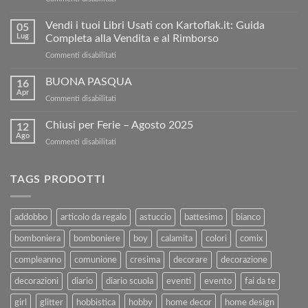
Condividi
e
Vendi i tuoi Libri Usati con Kartoflak.it: Guida
05
Risparmia:
Lug
Completa alla Vendita e al Rimborso
ottieni
su
Commenti disabilitati
5€
Vendi
di
i
BUONA PASQUA
sconto
16
tuoi
sul
Apr
su
Commenti disabilitati
Libri
nostro
BUONA
Usati
sito!
PASQUA
Chiusi per Ferie – Agosto 2025
con
12
Ago
Kartoflak.it:
su
Commenti disabilitati
Guida
Chiusi
Completa
per
alla
Ferie
TAGS PRODOTTI
Vendita
–
e
Agosto
al
2025
addobbo
articolo da regalo
astuccio
battesimo
bianco
Rimborso
bomboniera
bomboniere
boy
calamita
colori
comix
compleanno
comunione
cresima
decorare
decorazione
decorazioni
diario
diario scuola
eventi
evento
fai da te
girl
glitter
hobbistica
hobby
home decor
home design