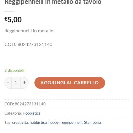
Reggipennelli in metallo da tavolo
€
5,00
Reggipennelli in metallo
COD: 8024273131140
2 disponibili
Supporto in metallo per Pennelli - Reggipennelli in metallo da tavolo qu
AGGIUNGI AL CARRELLO
COD:
8024273131140
Categoria:
Hobbistica
Tag:
creatività
,
hobbistica
,
hobby
,
reggipennelli
,
Stamperia