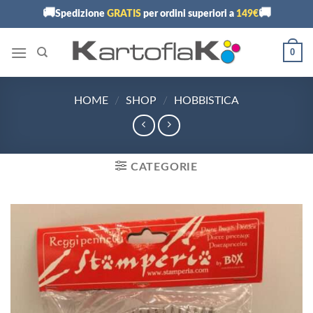
Skip
🚚
🚚
Spedizione
GRATIS
per ordini superiori a
149€
to
content
0
HOME
/
SHOP
/
HOBBISTICA
CATEGORIE