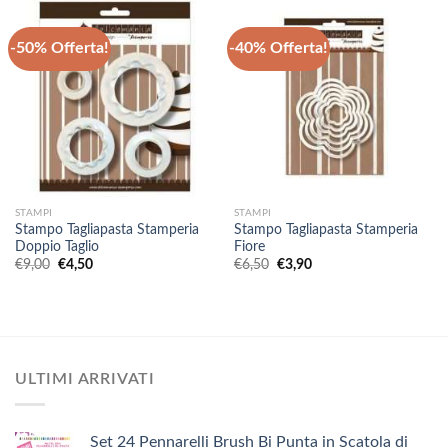
-50% Offerta!
-40% Offerta!
STAMPI
STAMPI
Stampo Tagliapasta Stamperia
Stampo Tagliapasta Stamperia
Doppio Taglio
Fiore
Il
Il
Il
Il
€
9,00
€
4,50
€
6,50
€
3,90
prezzo
prezzo
prezzo
prezzo
originale
attuale
originale
attuale
era:
è:
era:
è:
€9,00.
€4,50.
€6,50.
€3,90.
ULTIMI ARRIVATI
Set 24 Pennarelli Brush Bi Punta in Scatola di