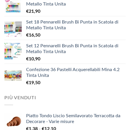
Metallo Tinta Unita
€
21,90
Set 18 Pennarelli Brush Bi Punta in Scatola di
Metallo Tinta Unita
€
16,50
Set 12 Pennarelli Brush Bi Punta in Scatola di
Metallo Tinta Unita
€
10,90
Confezione 36 Pastelli Acquerellabili Mina 4.2
Tinta Unita
€
19,50
PIÙ VENDUTI
Piatto Tondo Liscio Semilavorato Terracotta da
Decorare - Varie misure
Fascia
€
1,38
-
€
12,10