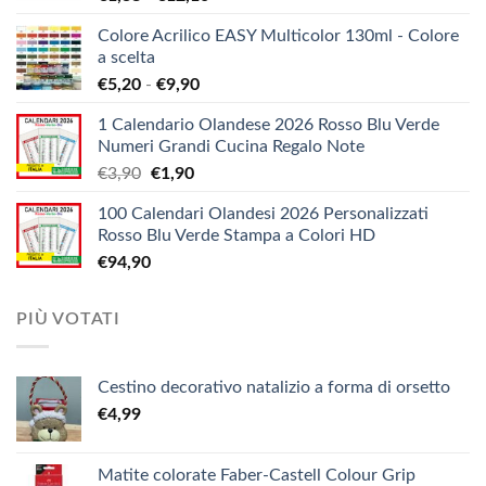
di
Colore Acrilico EASY Multicolor 130ml - Colore
prezzo:
a scelta
da
Fascia
€
5,20
-
€
9,90
€1,38
di
a
1 Calendario Olandese 2026 Rosso Blu Verde
prezzo:
€12,10
Numeri Grandi Cucina Regalo Note
da
Il
Il
€
3,90
€
1,90
€5,20
prezzo
prezzo
a
100 Calendari Olandesi 2026 Personalizzati
originale
attuale
€9,90
Rosso Blu Verde Stampa a Colori HD
era:
è:
€
94,90
€3,90.
€1,90.
PIÙ VOTATI
Cestino decorativo natalizio a forma di orsetto
€
4,99
Matite colorate Faber-Castell Colour Grip