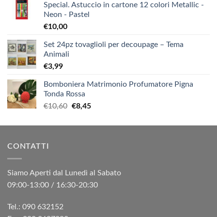
Special. Astuccio in cartone 12 colori Metallic -
Neon - Pastel
€
10,00
Set 24pz tovaglioli per decoupage – Tema
Animali
€
3,99
Bomboniera Matrimonio Profumatore Pigna
Tonda Rossa
Il
Il
€
10,60
€
8,45
prezzo
prezzo
originale
attuale
era:
è:
CONTATTI
€10,60.
€8,45.
Siamo Aperti dal Lunedì al Sabato
09:00-13:00 / 16:30-20:30
Tel.: 090 632152