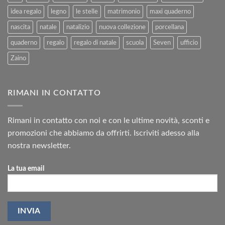
idea regalo
legno
le stelle
matrimonio
maxi quaderno
nascita
natale
natalizio
nuova collezione
porcellana
quaderno
regalo
regalo di natale
scuola
Seven
ufficio
Zaino
RIMANI IN CONTATTO
Rimani in contatto con noi e con le ultime novità, sconti e
promozioni che abbiamo da offrirti. Iscriviti adesso alla
nostra newsletter.
La tua email