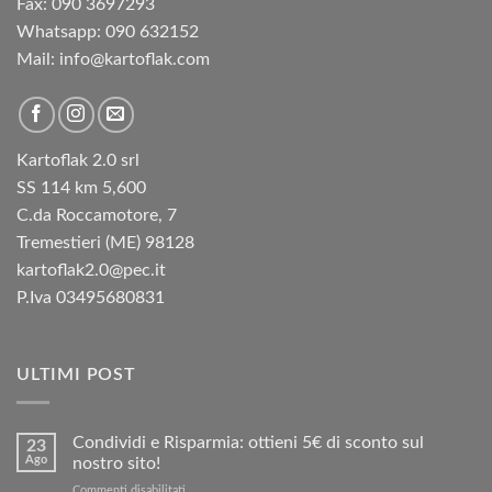
Fax: 090 3697293‬
Whatsapp: 090 632152
Mail: info@kartoflak.com
Kartoflak 2.0 srl
SS 114 km 5,600
C.da Roccamotore, 7
Tremestieri (ME) 98128
kartoflak2.0@pec.it
P.Iva 03495680831
ULTIMI POST
Condividi e Risparmia: ottieni 5€ di sconto sul
23
Ago
nostro sito!
su
Commenti disabilitati