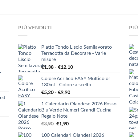
PIÙ VENDUTI
PIÙ
Piatto Tondo Liscio Semilavorato
Terracotta da Decorare - Varie
misure
Fascia
€
1,38
-
€
12,10
-
di
Colore Acrilico EASY Multicolor
prezzo:
130ml - Colore a scelta
da
Fascia
€
5,20
-
€
9,90
€1,38
ied
di
a
1 Calendario Olandese 2026 Rosso
prezzo:
€12,10
Blu Verde Numeri Grandi Cucina
da
Regalo Note
€5,20
Il
Il
€
3,90
€
1,90
a
prezzo
prezzo
€9,90
100 Calendari Olandesi 2026
originale
attuale