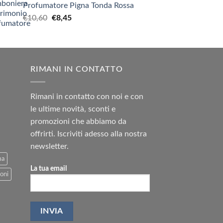
Profumatore Pigna Tonda Rossa
Il
Il
€
10,60
€
8,45
prezzo
prezzo
originale
attuale
era:
è:
€10,60.
€8,45.
RIMANI IN CONTATTO
Rimani in contatto con noi e con
le ultime novità, sconti e
promozioni che abbiamo da
offrirti. Iscriviti adesso alla nostra
newsletter.
ma
La tua email
oni