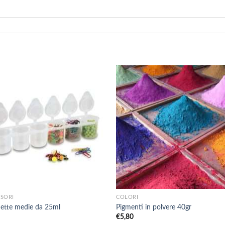
+
SORI
COLORI
ette medie da 25ml
Pigmenti in polvere 40gr
0
€
5,80