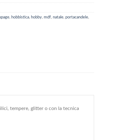
upage
,
hobbistica
,
hobby
,
mdf
,
natale
,
portacandele
,
ici, tempere, glitter o con la tecnica