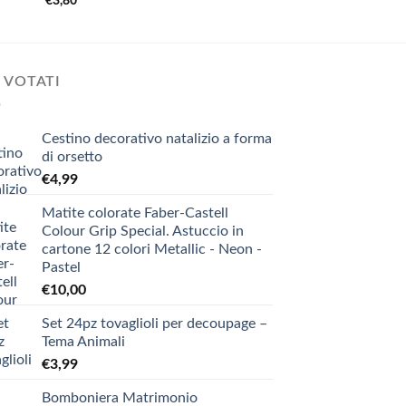
€
3,80
€
6,90
 VOTATI
Cestino decorativo natalizio a forma
di orsetto
€
4,99
Matite colorate Faber-Castell
Colour Grip Special. Astuccio in
cartone 12 colori Metallic - Neon -
Pastel
€
10,00
Set 24pz tovaglioli per decoupage –
Tema Animali
€
3,99
Bomboniera Matrimonio