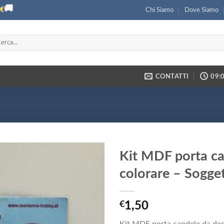
🚚
€
Chi Siamo
Dove Siamo
ca:
CONTATTI
09:0
Kit MDF porta ca
colorare – Sogget
€
1,50