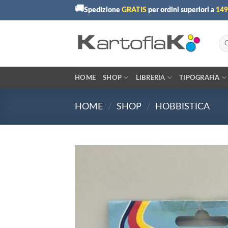
Skip
🚚
Spedizione
GRATIS
per ordini superiori a
149
to
content
Cer
HOME
SHOP
LIBRERIA
TIPOGRAFIA
HOME
/
SHOP
/
HOBBISTICA