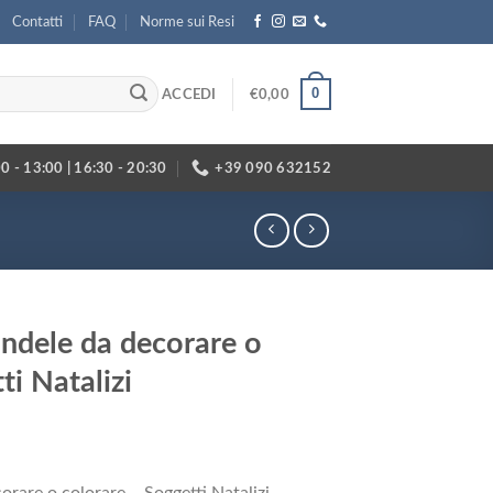
Contatti
FAQ
Norme sui Resi
0
ACCEDI
€
0,00
0 - 13:00 | 16:30 - 20:30
+39 090 632152
ndele da decorare o
ti Natalizi