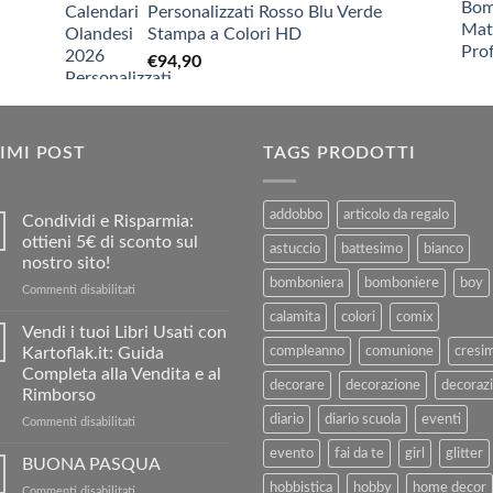
Personalizzati Rosso Blu Verde
era:
è:
Stampa a Colori HD
€3,90.
€1,90.
€
94,90
IMI POST
TAGS PRODOTTI
addobbo
articolo da regalo
Condividi e Risparmia:
ottieni 5€ di sconto sul
astuccio
battesimo
bianco
nostro sito!
bomboniera
bomboniere
boy
su
Commenti disabilitati
Condividi
calamita
colori
comix
e
Vendi i tuoi Libri Usati con
Risparmia:
Kartoflak.it: Guida
compleanno
comunione
cresi
ottieni
Completa alla Vendita e al
5€
decorare
decorazione
decorazi
Rimborso
di
diario
diario scuola
eventi
sconto
su
Commenti disabilitati
sul
Vendi
evento
fai da te
girl
glitter
nostro
i
BUONA PASQUA
sito!
tuoi
hobbistica
hobby
home decor
su
Commenti disabilitati