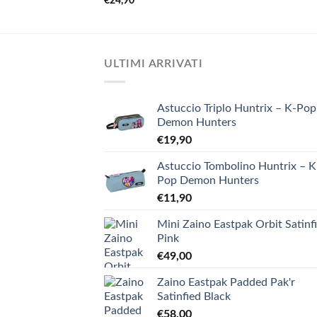
€
24,90
ULTIMI ARRIVATI
Astuccio Triplo Huntrix – K-Pop
Demon Hunters
€
19,90
Astuccio Tombolino Huntrix – K
Pop Demon Hunters
€
11,90
Mini Zaino Eastpak Orbit Satinf
Pink
€
49,00
Zaino Eastpak Padded Pak'r
Satinfied Black
€
58,00