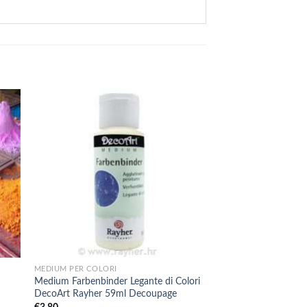
+
+
MEDIUM PER COLORI
COLORI ACRILICI
Medium Farbenbinder Legante di Colori
Colori Acrilici Artgra
DecoArt Rayher 59ml Decoupage
Tubetti da 12ml