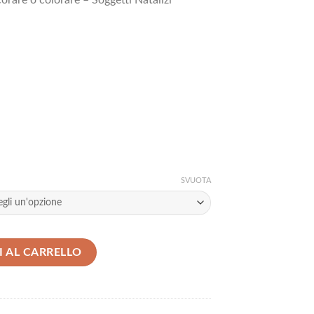
rare o colorare – Soggetti Natalizi
SVUOTA
o colorare - Soggetti Natalizi quantità
 AL CARRELLO