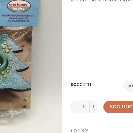
Kit MDF porta candele da deco
SOGGETTI
Kit MDF porta candele da decorare 
AGGIUNGI
COD:
N/A