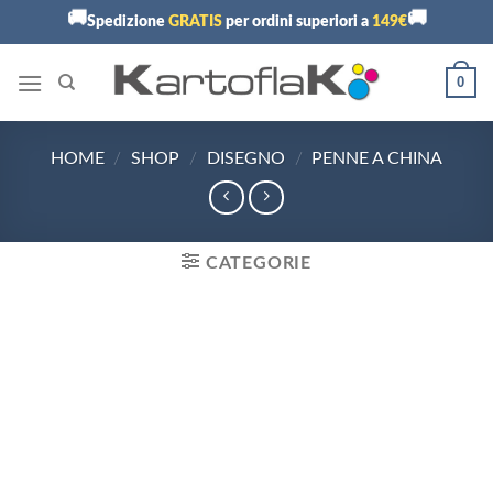
Skip
🚚
🚚
Spedizione
GRATIS
per ordini superiori a
149€
to
content
0
HOME
/
SHOP
/
DISEGNO
/
PENNE A CHINA
CATEGORIE