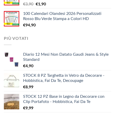
Il
Il
€
3,90
€
1,90
€5,20
prezzo
prezzo
a
100 Calendari Olandesi 2026 Personalizzati
originale
attuale
€9,90
Rosso Blu Verde Stampa a Colori HD
era:
è:
€
94,90
€3,90.
€1,90.
PIÙ VOTATI
Diario 12 Mesi Non Datato Gaudì Jeans & Style
Standard
€
4,90
STOCK 8 PZ Targhetta in Vetro da Decorare -
Hobbistica, Fai Da Te, Decoupage
€
8,99
STOCK 12 PZ Base in Legno da Decorare con
Clip Portafoto - Hobbistica, Fai Da Te
€
9,99