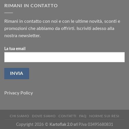
RIMANI IN CONTATTO
Rimani in contatto con noi e con le ultime novità, sconti e
promozioni che abbiamo da offrirti. Iscriviti adesso alla
nostra newsletter.
La tua email
Privacy Policy
CHI SIAMO
DOVE SIAMO
CONTATTI
FAQ
NORME SUI RESI
Copyright 2026 ©
Kartoflak 2.0 srl
P.Iva 03495680831