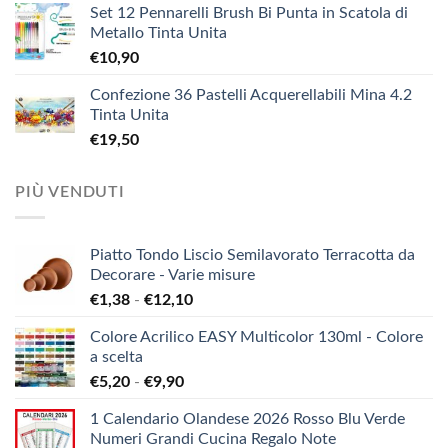
Set 12 Pennarelli Brush Bi Punta in Scatola di
Metallo Tinta Unita
€
10,90
Confezione 36 Pastelli Acquerellabili Mina 4.2
Tinta Unita
€
19,50
PIÙ VENDUTI
Piatto Tondo Liscio Semilavorato Terracotta da
Decorare - Varie misure
Fascia
€
1,38
-
€
12,10
di
Colore Acrilico EASY Multicolor 130ml - Colore
prezzo:
a scelta
da
Fascia
€
5,20
-
€
9,90
€1,38
di
a
1 Calendario Olandese 2026 Rosso Blu Verde
prezzo:
€12,10
Numeri Grandi Cucina Regalo Note
da