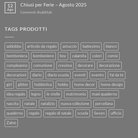
sito!
PASQUA
Chiusi per Ferie – Agosto 2025
con
12
Ago
Kartoflak.it:
su
Commenti disabilitati
Guida
Chiusi
Completa
per
alla
Ferie
TAGS PRODOTTI
Vendita
–
e
Agosto
al
2025
addobbo
articolo da regalo
astuccio
battesimo
bianco
Rimborso
bomboniera
bomboniere
boy
calamita
colori
comix
compleanno
comunione
cresima
decorare
decorazione
decorazioni
diario
diario scuola
eventi
evento
fai da te
girl
glitter
hobbistica
hobby
home decor
home design
idea regalo
legno
le stelle
matrimonio
maxi quaderno
nascita
natale
natalizio
nuova collezione
porcellana
quaderno
regalo
regalo di natale
scuola
Seven
ufficio
Zaino