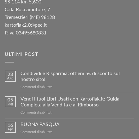
SS 114 km 5,600
C.da Roccamotore, 7
Tremestieri (ME) 98128
kartoflak2.0@pec.it
P.Iva 03495680831
ULTIMI POST
Condividi e Risparmia: ottieni 5€ di sconto sul
23
Ago
nostro sito!
su
Commenti disabilitati
Condividi
e
Vendi i tuoi Libri Usati con Kartoflak.it: Guida
05
Risparmia:
Lug
Completa alla Vendita e al Rimborso
ottieni
su
Commenti disabilitati
5€
Vendi
di
i
BUONA PASQUA
sconto
16
tuoi
sul
Apr
su
Commenti disabilitati
Libri
nostro
BUONA
Usati