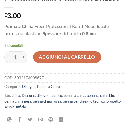
€
3,00
Penna a China
Fiber Professional Koh-I-Noor. Ideale
per
uso scolastico.
Spessore
del tratto
0.8mm.
8 disponibili
Koh-I-Noor Penna a China Fiber Professional Tratto 0.8mm Nero DH2
AGGIUNGI AL CARRELLO
COD:
8032173008677
Categorie:
Disegno
,
Penne a China
Tag:
china
,
Disegno
,
disegno tecnico
,
penna a china
,
penna a china blu
,
penna china nera
,
penna china rossa
,
penna per disegno tecnico
,
progetto
,
scuola
,
ufficio