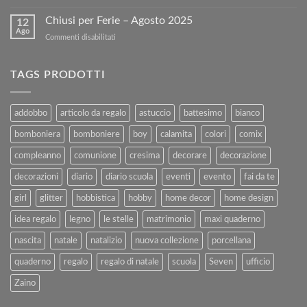
BUONA
Usati
sito!
PASQUA
Chiusi per Ferie – Agosto 2025
con
12
Ago
Kartoflak.it:
su
Commenti disabilitati
Guida
Chiusi
Completa
per
alla
Ferie
TAGS PRODOTTI
Vendita
–
e
Agosto
al
2025
addobbo
articolo da regalo
astuccio
battesimo
bianco
Rimborso
bomboniera
bomboniere
boy
calamita
colori
comix
compleanno
comunione
cresima
decorare
decorazione
decorazioni
diario
diario scuola
eventi
evento
fai da te
girl
glitter
hobbistica
hobby
home decor
home design
idea regalo
legno
le stelle
matrimonio
maxi quaderno
nascita
natale
natalizio
nuova collezione
porcellana
quaderno
regalo
regalo di natale
scuola
Seven
ufficio
Zaino