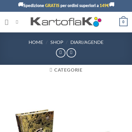
Skip
🚚
🚚
Spedizione
GRATIS
per ordini superiori a
149€
to
content
0
HOME
/
SHOP
/
DIARI/AGENDE
CATEGORIE