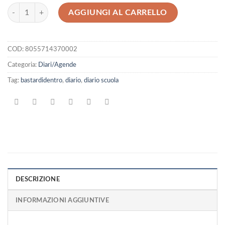
Diario Standard 16 Mesi 2026/2027 Bastardidentro Gold & Silver quan
AGGIUNGI AL CARRELLO
COD:
8055714370002
Categoria:
Diari/Agende
Tag:
bastardidentro
,
diario
,
diario scuola
DESCRIZIONE
INFORMAZIONI AGGIUNTIVE