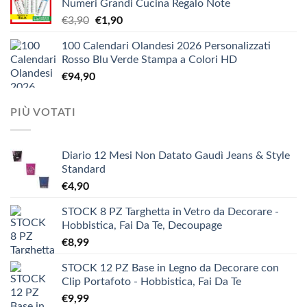
Numeri Grandi Cucina Regalo Note
da
Il
Il
€
3,90
€
1,90
€5,20
prezzo
prezzo
a
100 Calendari Olandesi 2026 Personalizzati
originale
attuale
€9,90
Rosso Blu Verde Stampa a Colori HD
era:
è:
€
94,90
€3,90.
€1,90.
PIÙ VOTATI
Diario 12 Mesi Non Datato Gaudì Jeans & Style
Standard
€
4,90
STOCK 8 PZ Targhetta in Vetro da Decorare -
Hobbistica, Fai Da Te, Decoupage
€
8,99
STOCK 12 PZ Base in Legno da Decorare con
Clip Portafoto - Hobbistica, Fai Da Te
€
9,99