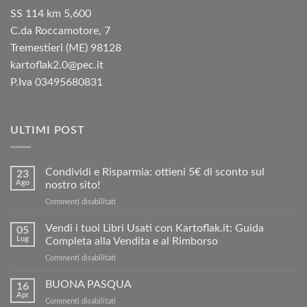
SS 114 km 5,600
C.da Roccamotore, 7
Tremestieri (ME) 98128
kartoflak2.0@pec.it
P.Iva 03495680831
ULTIMI POST
Condividi e Risparmia: ottieni 5€ di sconto sul
23
Ago
nostro sito!
su
Commenti disabilitati
Condividi
e
Vendi i tuoi Libri Usati con Kartoflak.it: Guida
05
Risparmia:
Lug
Completa alla Vendita e al Rimborso
ottieni
su
Commenti disabilitati
5€
Vendi
di
i
BUONA PASQUA
sconto
16
tuoi
sul
Apr
su
Commenti disabilitati
Libri
nostro