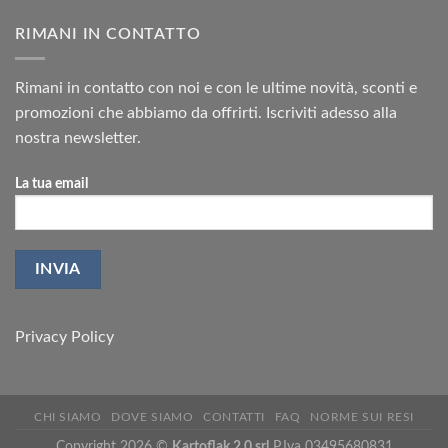
RIMANI IN CONTATTO
Rimani in contatto con noi e con le ultime novità, sconti e
promozioni che abbiamo da offrirti. Iscriviti adesso alla
nostra newsletter.
La tua email
Privacy Policy
CHI SIAMO
DOVE SIAMO
CONTATTI
FAQ
NORME SUI RESI
Copyright 2026 ©
Kartoflak 2.0 srl
P.Iva 03495680831