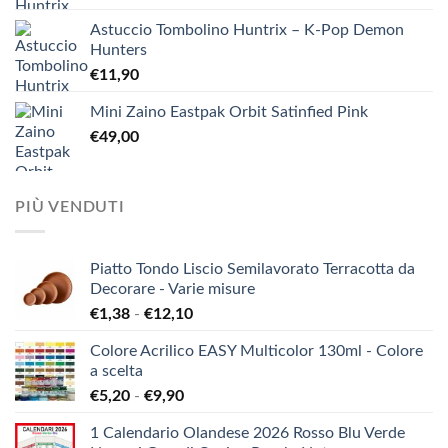
Astuccio Tombolino Huntrix – K-Pop Demon
Hunters
€
11,90
Mini Zaino Eastpak Orbit Satinfied Pink
€
49,00
PIÙ VENDUTI
Piatto Tondo Liscio Semilavorato Terracotta da
Decorare - Varie misure
Fascia
€
1,38
-
€
12,10
di
Colore Acrilico EASY Multicolor 130ml - Colore
prezzo:
a scelta
da
Fascia
€
5,20
-
€
9,90
€1,38
di
a
1 Calendario Olandese 2026 Rosso Blu Verde
prezzo:
€12,10