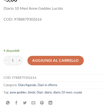
Diario 10 Mesi Anne Geddes Lucido
COD: 9788879302616
4 disponibili
Diario 10 Mesi Anne Geddes Lucido quantità
AGGIUNGI AL CARRELLO
COD:
9788879302616
Categorie:
Diari/Agende
,
Diari in offerta
Tag:
anne geddes
,
bimbi
,
Diari
,
diario
,
diario 10 mesi
,
scuola