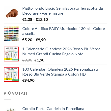
Piatto Tondo Liscio Semilavorato Terracotta da
Decorare - Varie misure
Fascia
€
1,38
-
€
12,10
di
Colore Acrilico EASY Multicolor 130ml - Colore
prezzo:
a scelta
da
Fascia
€
5,20
-
€
9,90
€1,38
di
a
1 Calendario Olandese 2026 Rosso Blu Verde
prezzo:
€12,10
Numeri Grandi Cucina Regalo Note
da
Il
Il
€
3,90
€
1,90
€5,20
prezzo
prezzo
a
100 Calendari Olandesi 2026 Personalizzati
originale
attuale
€9,90
Rosso Blu Verde Stampa a Colori HD
era:
è:
€
94,90
€3,90.
€1,90.
PIÙ VOTATI
Corallo Porta Candela in Porcellana