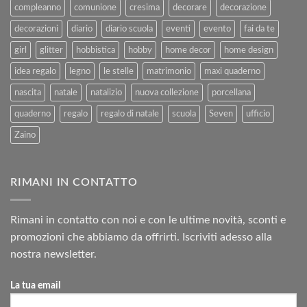
compleanno
comunione
cresima
decorare
decorazione
decorazioni
diario
diario scuola
eventi
evento
fai da te
girl
glitter
hobbistica
hobby
home decor
home design
idea regalo
legno
le stelle
matrimonio
maxi quaderno
nascita
natale
natalizio
nuova collezione
porcellana
quaderno
regalo
regalo di natale
scuola
Seven
ufficio
Zaino
RIMANI IN CONTATTO
Rimani in contatto con noi e con le ultime novità, sconti e
promozioni che abbiamo da offrirti. Iscriviti adesso alla
nostra newsletter.
La tua email