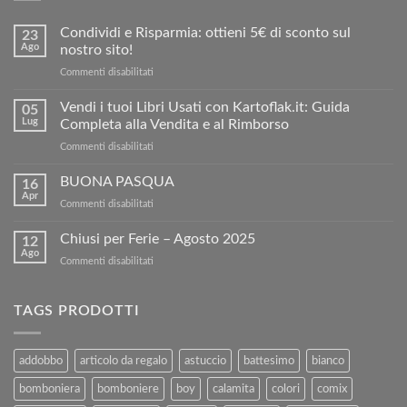
Condividi e Risparmia: ottieni 5€ di sconto sul
23
Ago
nostro sito!
su
Commenti disabilitati
Condividi
e
Vendi i tuoi Libri Usati con Kartoflak.it: Guida
05
Risparmia:
Lug
Completa alla Vendita e al Rimborso
ottieni
su
Commenti disabilitati
5€
Vendi
di
i
BUONA PASQUA
sconto
16
tuoi
sul
Apr
su
Commenti disabilitati
Libri
nostro
BUONA
Usati
sito!
PASQUA
Chiusi per Ferie – Agosto 2025
con
12
Ago
Kartoflak.it:
su
Commenti disabilitati
Guida
Chiusi
Completa
per
alla
Ferie
TAGS PRODOTTI
Vendita
–
e
Agosto
al
2025
addobbo
articolo da regalo
astuccio
battesimo
bianco
Rimborso
bomboniera
bomboniere
boy
calamita
colori
comix