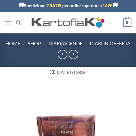
Skip
🚚
🚚
Spedizione
GRATIS
per ordini superiori a
149€
to
content
0
HOME
/
SHOP
/
DIARI/AGENDE
/
DIARI IN OFFERTA
CATEGORIE