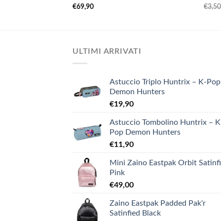
€
69,90
€
3,5
ULTIMI ARRIVATI
Astuccio Triplo Huntrix – K-Pop
Demon Hunters
€
19,90
Astuccio Tombolino Huntrix – K
Pop Demon Hunters
€
11,90
Mini Zaino Eastpak Orbit Satinf
Pink
€
49,00
Zaino Eastpak Padded Pak'r
Satinfied Black