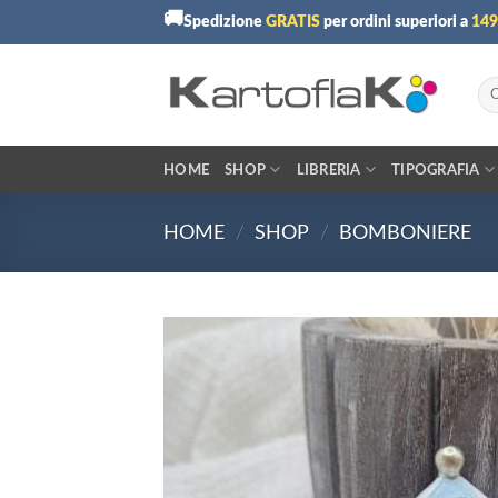
Skip
🚚
Spedizione
GRATIS
per ordini superiori a
149
to
content
Cer
HOME
SHOP
LIBRERIA
TIPOGRAFIA
HOME
/
SHOP
/
BOMBONIERE