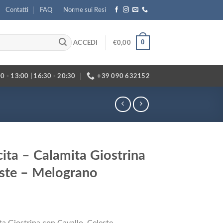
Contatti
FAQ
Norme sui Resi
0
ACCEDI
€
0,00
0 - 13:00 | 16:30 - 20:30
+39 090 632152
ta – Calamita Giostrina
este – Melograno