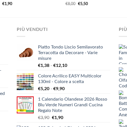
Il
Il
Il
Il
0
€
1,90
€
8,00
€
5,50
prezzo
prezzo
prezzo
prezzo
originale
attuale
originale
attuale
era:
è:
era:
è:
€3,50.
€1,90.
€8,00.
€5,50.
PIÙ VENDUTI
PIÙ
Piatto Tondo Liscio Semilavorato
Terracotta da Decorare - Varie
misure
Fascia
€
1,38
-
€
12,10
-
di
Colore Acrilico EASY Multicolor
prezzo:
130ml - Colore a scelta
da
Fascia
€
5,20
-
€
9,90
€1,38
ied
di
a
1 Calendario Olandese 2026 Rosso
prezzo:
€12,10
Blu Verde Numeri Grandi Cucina
da
Regalo Note
€5,20
Il
Il
€
3,90
€
1,90
a
prezzo
prezzo
€9,90