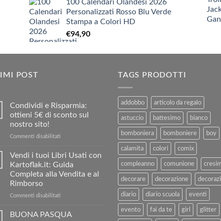
100 Calendari Olandesi 2026
originale
attuale
Personalizzati Rosso Blu Verde
era:
è:
Stampa a Colori HD
€3,90.
€1,90.
€
94,90
IMI POST
TAGS PRODOTTI
addobbo
articolo da regalo
Condividi e Risparmia:
ottieni 5€ di sconto sul
astuccio
battesimo
bianco
nostro sito!
bomboniera
bomboniere
boy
su
Commenti disabilitati
Condividi
calamita
colori
comix
e
Vendi i tuoi Libri Usati con
Risparmia:
Kartoflak.it: Guida
compleanno
comunione
cresi
ottieni
Completa alla Vendita e al
5€
decorare
decorazione
decorazi
Rimborso
di
diario
diario scuola
eventi
sconto
su
Commenti disabilitati
sul
Vendi
evento
fai da te
girl
glitter
nostro
i
BUONA PASQUA
sito!
tuoi