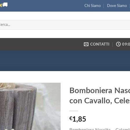
🚚
€
Chi Siamo
Dove Siamo
ca:
CONTATTI
09:0
Bomboniera Nasci
con Cavallo, Cel
€
1,85