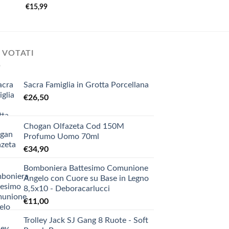
€
15,99
€
24,99
 VOTATI
Sacra Famiglia in Grotta Porcellana
€
26,50
Chogan Olfazeta Cod 150M
Profumo Uomo 70ml
€
34,90
Bomboniera Battesimo Comunione
Angelo con Cuore su Base in Legno
8,5x10 - Deboracarlucci
€
11,00
Trolley Jack SJ Gang 8 Ruote - Soft