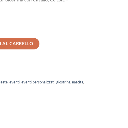
a Giostrina con Cavallo, Celeste –
strina con Cavallo, Celeste - Melograno quantità
 AL CARRELLO
leste
,
eventi
,
eventi personalizzati
,
giostrina
,
nascita
,