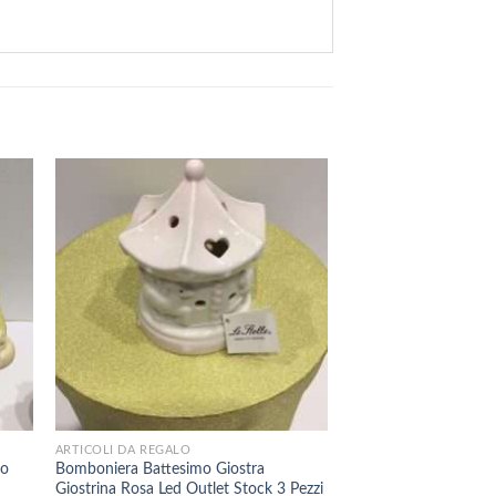
+
+
ARTICOLI DA REGALO
ARTICOLI DA REGALO
so
Bomboniera Battesimo Giostra
Bomboniera Calice C
Giostrina Rosa Led Outlet Stock 3 Pezzi
Resina Stock 23 Pezz