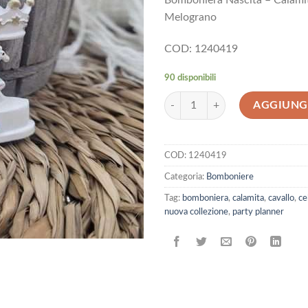
Bomboniera Nascita – Calamit
Melograno
COD: 1240419
90 disponibili
Bomboniera Nascita - Calamita Gio
AGGIUNGI
COD:
1240419
Categoria:
Bomboniere
Tag:
bomboniera
,
calamita
,
cavallo
,
ce
nuova collezione
,
party planner