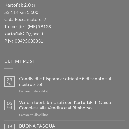
Kartoflak 2.0 srl
SS 114 km 5,600
C.da Roccamotore, 7
Tremestieri (ME) 98128
kartoflak2.0@pec.it
P.Iva 03495680831
ULTIMI POST
Condividi e Risparmia: ottieni 5€ di sconto sul
23
Ago
nostro sito!
su
Commenti disabilitati
Condividi
e
Vendi i tuoi Libri Usati con Kartoflak.it: Guida
05
Risparmia:
Lug
Completa alla Vendita e al Rimborso
ottieni
su
Commenti disabilitati
5€
Vendi
di
i
BUONA PASQUA
sconto
16