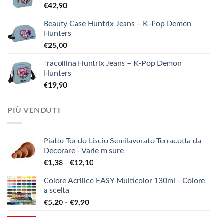
€
42,90
Beauty Case Huntrix Jeans – K-Pop Demon
Hunters
€
25,00
Tracollina Huntrix Jeans – K-Pop Demon
Hunters
€
19,90
PIÙ VENDUTI
Piatto Tondo Liscio Semilavorato Terracotta da
Decorare - Varie misure
Fascia
€
1,38
-
€
12,10
di
Colore Acrilico EASY Multicolor 130ml - Colore
prezzo:
a scelta
da
Fascia
€
5,20
-
€
9,90
€1,38
di
a