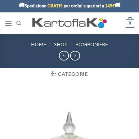
Skip
🚚
🚚
Spedizione
GRATIS
per ordini superiori a
149€
to
content
0
HOME
/
SHOP
/
BOMBONIERE
CATEGORIE