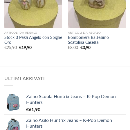
ARTICOLI DA REGALO
ARTICOLI DA REGALO
Stock 3 Pezzi Angelo con Spighe
Bomboniera Battesimo
Oro
Scatolina Casetta
Il
Il
Il
Il
€
25,90
€
19,90
€
8,00
€
3,90
prezzo
prezzo
prezzo
prezzo
originale
attuale
originale
attuale
era:
è:
era:
è:
€25,90.
€19,90.
€8,00.
€3,90.
ULTIMI ARRIVATI
Zaino Scuola Huntrix Jeans – K-Pop Demon
Hunters
€
61,90
Zaino Asilo Huntrix Jeans – K-Pop Demon
Hunters