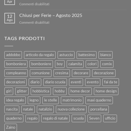
tuoi
sul
Apr
su
Commenti disabilitati
Libri
nostro
BUONA
Usati
sito!
PASQUA
Chiusi per Ferie – Agosto 2025
con
12
Ago
Kartoflak.it:
su
Commenti disabilitati
Guida
Chiusi
Completa
per
alla
Ferie
TAGS PRODOTTI
Vendita
–
e
Agosto
al
2025
addobbo
articolo da regalo
astuccio
battesimo
bianco
Rimborso
bomboniera
bomboniere
boy
calamita
colori
comix
compleanno
comunione
cresima
decorare
decorazione
decorazioni
diario
diario scuola
eventi
evento
fai da te
girl
glitter
hobbistica
hobby
home decor
home design
idea regalo
legno
le stelle
matrimonio
maxi quaderno
nascita
natale
natalizio
nuova collezione
porcellana
quaderno
regalo
regalo di natale
scuola
Seven
ufficio
Zaino