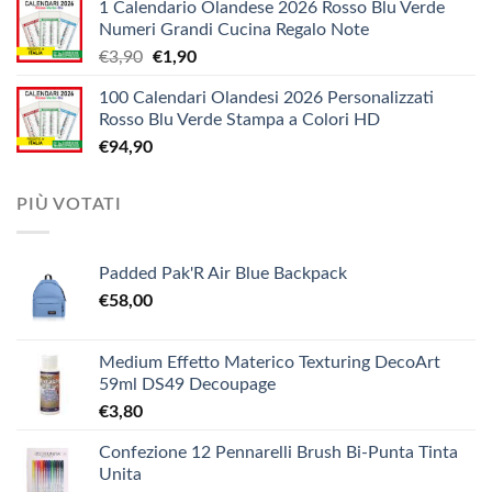
1 Calendario Olandese 2026 Rosso Blu Verde
prezzo:
€12,10
Numeri Grandi Cucina Regalo Note
da
Il
Il
€
3,90
€
1,90
€5,20
prezzo
prezzo
a
100 Calendari Olandesi 2026 Personalizzati
originale
attuale
€9,90
Rosso Blu Verde Stampa a Colori HD
era:
è:
€
94,90
€3,90.
€1,90.
PIÙ VOTATI
Padded Pak'R Air Blue Backpack
€
58,00
Medium Effetto Materico Texturing DecoArt
59ml DS49 Decoupage
€
3,80
Confezione 12 Pennarelli Brush Bi-Punta Tinta
Unita