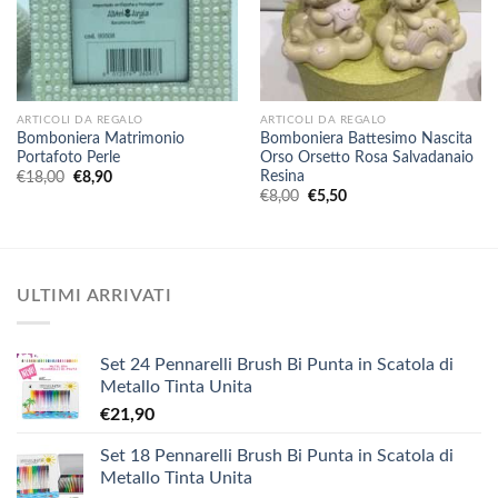
ARTICOLI DA REGALO
ARTICOLI DA REGALO
Bomboniera Matrimonio
Bomboniera Battesimo Nascita
Portafoto Perle
Orso Orsetto Rosa Salvadanaio
Resina
Il
Il
€
18,00
€
8,90
prezzo
prezzo
Il
Il
€
8,00
€
5,50
originale
attuale
prezzo
prezzo
era:
è:
originale
attuale
€18,00.
€8,90.
era:
è:
€8,00.
€5,50.
ULTIMI ARRIVATI
Set 24 Pennarelli Brush Bi Punta in Scatola di
Metallo Tinta Unita
€
21,90
Set 18 Pennarelli Brush Bi Punta in Scatola di
Metallo Tinta Unita