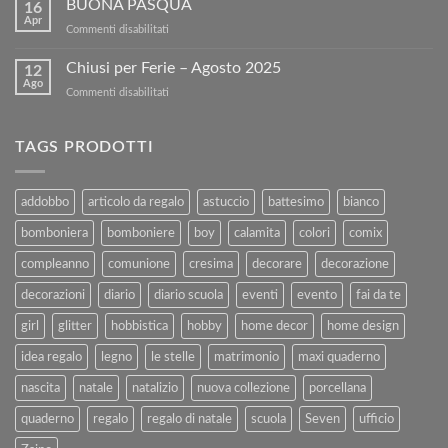
BUONA PASQUA
sconto
16
tuoi
sul
Apr
su
Commenti disabilitati
Libri
nostro
BUONA
Usati
sito!
PASQUA
Chiusi per Ferie – Agosto 2025
con
12
Ago
Kartoflak.it:
su
Commenti disabilitati
Guida
Chiusi
Completa
per
alla
Ferie
TAGS PRODOTTI
Vendita
–
e
Agosto
al
2025
addobbo
articolo da regalo
astuccio
battesimo
bianco
Rimborso
bomboniera
bomboniere
boy
calamita
colori
comix
compleanno
comunione
cresima
decorare
decorazione
decorazioni
diario
diario scuola
eventi
evento
fai da te
girl
glitter
hobbistica
hobby
home decor
home design
idea regalo
legno
le stelle
matrimonio
maxi quaderno
nascita
natale
natalizio
nuova collezione
porcellana
quaderno
regalo
regalo di natale
scuola
Seven
ufficio