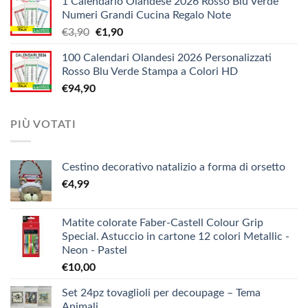
1 Calendario Olandese 2026 Rosso Blu Verde
prezzo:
€12,10
Numeri Grandi Cucina Regalo Note
da
Il
Il
€
3,90
€
1,90
€5,20
prezzo
prezzo
a
100 Calendari Olandesi 2026 Personalizzati
originale
attuale
€9,90
Rosso Blu Verde Stampa a Colori HD
era:
è:
€
94,90
€3,90.
€1,90.
PIÙ VOTATI
Cestino decorativo natalizio a forma di orsetto
€
4,99
Matite colorate Faber-Castell Colour Grip
Special. Astuccio in cartone 12 colori Metallic -
Neon - Pastel
€
10,00
Set 24pz tovaglioli per decoupage – Tema
Animali