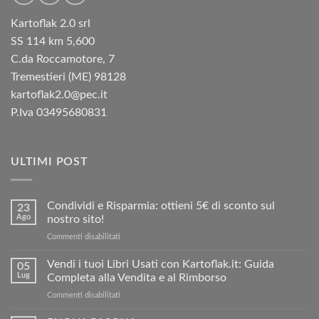
Kartoflak 2.0 srl
SS 114 km 5,600
C.da Roccamotore, 7
Tremestieri (ME) 98128
kartoflak2.0@pec.it
P.Iva 03495680831
ULTIMI POST
Condividi e Risparmia: ottieni 5€ di sconto sul
23
Ago
nostro sito!
su
Commenti disabilitati
Condividi
e
Vendi i tuoi Libri Usati con Kartoflak.it: Guida
05
Risparmia:
Lug
Completa alla Vendita e al Rimborso
ottieni
su
Commenti disabilitati
5€
Vendi
di
i