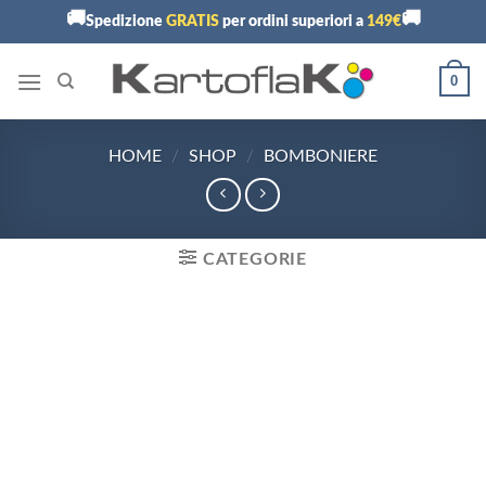
Skip
🚚
🚚
Spedizione
GRATIS
per ordini superiori a
149€
to
content
0
HOME
/
SHOP
/
BOMBONIERE
CATEGORIE