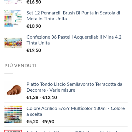
€
16,50
Set 12 Pennarelli Brush Bi Punta in Scatola di
Metallo Tinta Unita
€
10,90
Confezione 36 Pastelli Acquerellabili Mina 4.2
Tinta Unita
€
19,50
PIÙ VENDUTI
Piatto Tondo Liscio Semilavorato Terracotta da
Decorare - Varie misure
Fascia
€
1,38
-
€
12,10
di
Colore Acrilico EASY Multicolor 130ml - Colore
prezzo:
a scelta
da
Fascia
€
5,20
-
€
9,90
€1,38
di
a