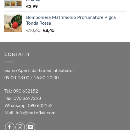
€
3,99
Bomboniera Matrimonio Profumatore Pigna
Tonda Rossa
Il
Il
€
10,60
€
8,45
prezzo
prezzo
originale
attuale
era:
è:
CONTATTI
€10,60.
€8,45.
Siamo Aperti dal Lunedì al Sabato
09:00-13:00 / 16:30-20:30
Tel.: 090 632152
Fax: 090 3697293‬
Whatsapp: 090 632152
Mail: info@kartoflak.com