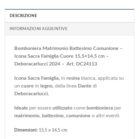
DESCRIZIONE
INFORMAZIONI AGGIUNTIVE
Bomboniera Matrimonio Battesimo Comunione –
Icona Sacra Famiglia Cuore 15,5×14,5 cm –
Deboracarlucci 2024 – Art. DC24113
Icona Sacra Famiglia,
in
resina
bianca, applicata su
un
cuore
in
legno,
della linea
Dante
di
Deboracarlucci.
Ideale
per essere
utilizzato
come
bomboniera
per
matrimonio, battesimo, comunione
o altri eventi.
Dimensioni:
15,5 x 14,5 cm