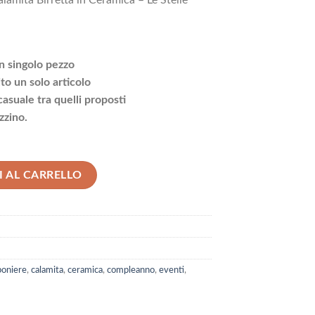
mita Birretta in Ceramica – Le Stelle
un singolo pezzo
ito un solo articolo
asuale tra quelli proposti
zzino.
Birretta in Ceramica - Le Stelle quantità
 AL CARRELLO
oniere
,
calamita
,
ceramica
,
compleanno
,
eventi
,