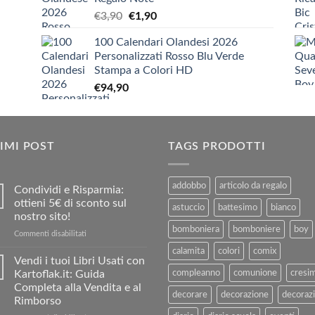
€5,20
Il
Il
€
3,90
€
1,90
a
prezzo
prezzo
€9,90
100 Calendari Olandesi 2026
originale
attuale
Personalizzati Rosso Blu Verde
era:
è:
Stampa a Colori HD
€3,90.
€1,90.
€
94,90
IMI POST
TAGS PRODOTTI
addobbo
articolo da regalo
Condividi e Risparmia:
ottieni 5€ di sconto sul
astuccio
battesimo
bianco
nostro sito!
bomboniera
bomboniere
boy
su
Commenti disabilitati
Condividi
calamita
colori
comix
e
Vendi i tuoi Libri Usati con
Risparmia:
Kartoflak.it: Guida
compleanno
comunione
cresi
ottieni
Completa alla Vendita e al
5€
decorare
decorazione
decorazi
Rimborso
di