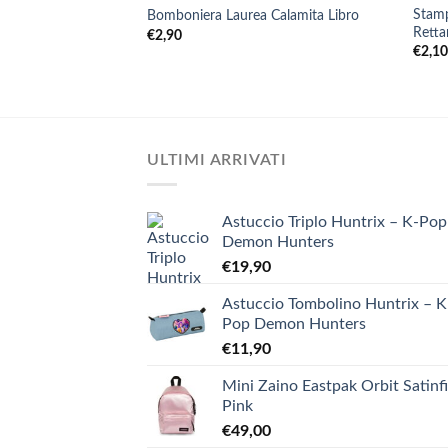
Stamp
Bomboniera Laurea Calamita Libro
Retta
€
2,90
€
2,1
ULTIMI ARRIVATI
Astuccio Triplo Huntrix – K-Pop
Demon Hunters
€
19,90
Astuccio Tombolino Huntrix – K
Pop Demon Hunters
€
11,90
Mini Zaino Eastpak Orbit Satinf
Pink
€
49,00