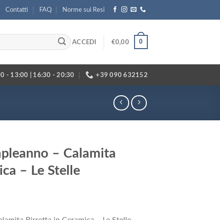
Contatti
FAQ
Norme sui Resi
0
ACCEDI
€
0,00
0 - 13:00 | 16:30 - 20:30
+39 090 632152
leanno – Calamita
ica – Le Stelle