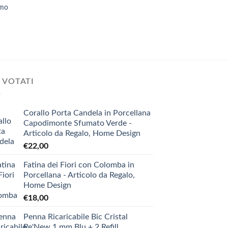
omo
Angelo in Porcellana 
Natale, Le Stelle
€
12,00
 VOTATI
Corallo Porta Candela in Porcellana
Capodimonte Sfumato Verde -
Articolo da Regalo, Home Design
€
22,00
Fatina dei Fiori con Colomba in
Porcellana - Articolo da Regalo,
Home Design
€
18,00
Penna Ricaricabile Bic Cristal
Re'New 1 mm Blu + 2 Refill