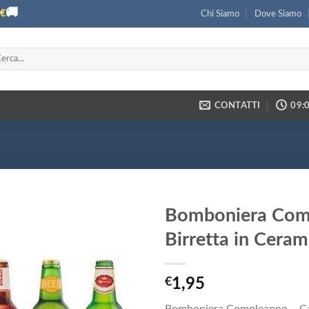
🚚
€
Chi Siamo
Dove Siamo
ca:
CONTATTI
09:0
Bomboniera Comp
Birretta in Ceram
€
1,95