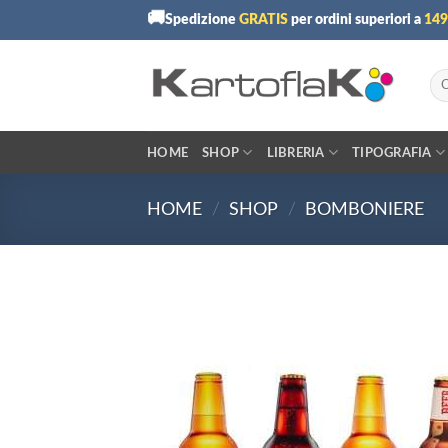
Skip
🚚
Spedizione
GRATIS
per ordini superiori a
149
to
content
Cer
HOME
SHOP
LIBRERIA
TIPOGRAFIA
HOME
/
SHOP
/
BOMBONIERE