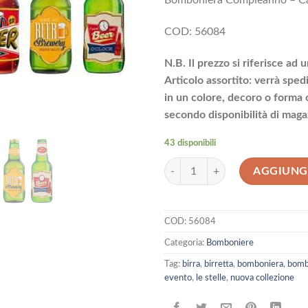
Bomboniera Compleanno – Cala
COD: 56084
N.B. Il prezzo si riferisce ad 
Articolo assortito: verrà sped
in un colore, decoro o forma c
secondo disponibilità di maga
43 disponibili
Bomboniera Compleanno - Calamita 
AGGIUNGI
COD:
56084
Categoria:
Bomboniere
Tag:
birra
,
birretta
,
bomboniera
,
bomb
evento
,
le stelle
,
nuova collezione