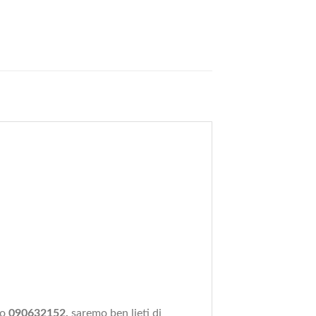
ro
090632152,
saremo ben lieti di