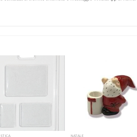
+
STICA
NATALE