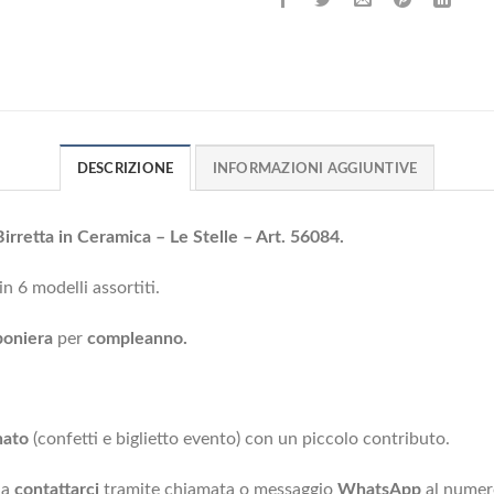
DESCRIZIONE
INFORMAZIONI AGGIUNTIVE
retta in Ceramica – Le Stelle – Art. 56084
.
in 6 modelli assortiti.
oniera
per
compleanno.
nato
(confetti e biglietto evento) con un piccolo contributo.
 a
contattarci
tramite chiamata o messaggio
WhatsApp
al nume