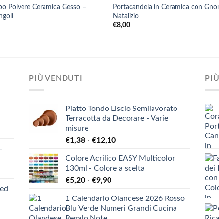
o Polvere Ceramica Gesso –
Portacandela in Ceramica con Gn
ngoli
Natalizio
0
€
8,00
PIÙ VENDUTI
PIÙ
Piatto Tondo Liscio Semilavorato
Terracotta da Decorare - Varie
misure
Fascia
€
1,38
-
€
12,10
-
di
Colore Acrilico EASY Multicolor
prezzo:
130ml - Colore a scelta
da
Fascia
€
5,20
-
€
9,90
€1,38
ied
di
a
1 Calendario Olandese 2026 Rosso
prezzo:
€12,10
Blu Verde Numeri Grandi Cucina
da
Regalo Note