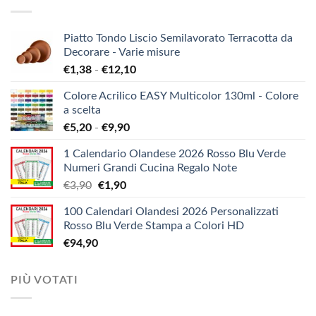
Piatto Tondo Liscio Semilavorato Terracotta da
Decorare - Varie misure
Fascia
€
1,38
-
€
12,10
di
Colore Acrilico EASY Multicolor 130ml - Colore
prezzo:
a scelta
da
Fascia
€
5,20
-
€
9,90
€1,38
di
a
1 Calendario Olandese 2026 Rosso Blu Verde
prezzo:
€12,10
Numeri Grandi Cucina Regalo Note
da
Il
Il
€
3,90
€
1,90
€5,20
prezzo
prezzo
a
100 Calendari Olandesi 2026 Personalizzati
originale
attuale
€9,90
Rosso Blu Verde Stampa a Colori HD
era:
è:
€
94,90
€3,90.
€1,90.
PIÙ VOTATI