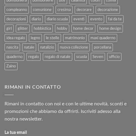
bomboniera
bomboniere
boy
calamita
colori
comix
compleanno
comunione
cresima
decorare
decorazione
decorazioni
diario
diario scuola
eventi
evento
fai da te
girl
glitter
hobbistica
hobby
home decor
home design
idea regalo
legno
le stelle
matrimonio
maxi quaderno
nascita
natale
natalizio
nuova collezione
porcellana
quaderno
regalo
regalo di natale
scuola
Seven
ufficio
Zaino
RIMANI IN CONTATTO
Rimani in contatto con noi e con le ultime novità, sconti e
promozioni che abbiamo da offrirti. Iscriviti adesso alla
nostra newsletter.
La tua email