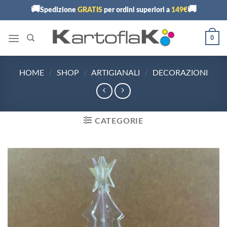
Skip
🚚
🚚
Spedizione
GRATIS
per ordini superiori a
149€
to
content
0
HOME
/
SHOP
/
ARTIGIANALI
/
DECORAZIONI
CATEGORIE