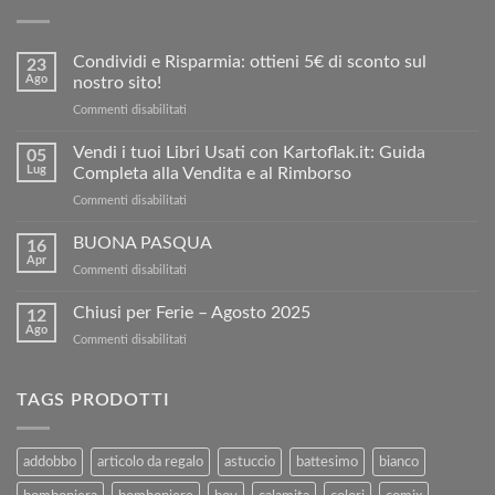
Condividi e Risparmia: ottieni 5€ di sconto sul
23
Ago
nostro sito!
su
Commenti disabilitati
Condividi
e
Vendi i tuoi Libri Usati con Kartoflak.it: Guida
05
Risparmia:
Lug
Completa alla Vendita e al Rimborso
ottieni
su
Commenti disabilitati
5€
Vendi
di
i
BUONA PASQUA
sconto
16
tuoi
sul
Apr
su
Commenti disabilitati
Libri
nostro
BUONA
Usati
sito!
PASQUA
Chiusi per Ferie – Agosto 2025
con
12
Ago
Kartoflak.it:
su
Commenti disabilitati
Guida
Chiusi
Completa
per
alla
Ferie
TAGS PRODOTTI
Vendita
–
e
Agosto
al
2025
addobbo
articolo da regalo
astuccio
battesimo
bianco
Rimborso