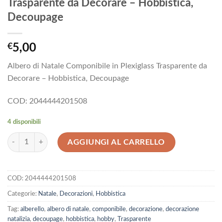
Trasparente da Decorare – Hobbistica,
Decoupage
€
5,00
Albero di Natale Componibile in Plexiglass Trasparente da
Decorare – Hobbistica, Decoupage
COD: 2044444201508
4 disponibili
Albero di Natale Componibile in Plexiglass Trasparente da Decorare - 
AGGIUNGI AL CARRELLO
COD:
2044444201508
Categorie:
Natale
,
Decorazioni
,
Hobbistica
Tag:
alberello
,
albero di natale
,
componibile
,
decorazione
,
decorazione
natalizia
,
decoupage
,
hobbistica
,
hobby
,
Trasparente