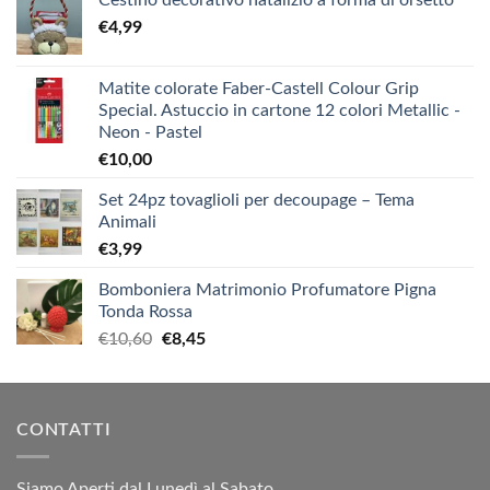
€
4,99
Matite colorate Faber-Castell Colour Grip
Special. Astuccio in cartone 12 colori Metallic -
Neon - Pastel
€
10,00
Set 24pz tovaglioli per decoupage – Tema
Animali
€
3,99
Bomboniera Matrimonio Profumatore Pigna
Tonda Rossa
Il
Il
€
10,60
€
8,45
prezzo
prezzo
originale
attuale
era:
è:
CONTATTI
€10,60.
€8,45.
Siamo Aperti dal Lunedì al Sabato