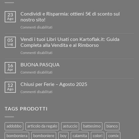
Condividi e Risparmia: ottieni 5€ di sconto sul
23
Ago
nostro sito!
su
Commenti disabilitati
Condividi
e
Vendi i tuoi Libri Usati con Kartoflak.it: Guida
05
Risparmia:
Lug
Completa alla Vendita e al Rimborso
ottieni
su
Commenti disabilitati
5€
Vendi
di
i
BUONA PASQUA
sconto
16
tuoi
sul
Apr
su
Commenti disabilitati
Libri
nostro
BUONA
Usati
sito!
PASQUA
Chiusi per Ferie – Agosto 2025
con
12
Ago
Kartoflak.it:
su
Commenti disabilitati
Guida
Chiusi
Completa
per
alla
Ferie
TAGS PRODOTTI
Vendita
–
e
Agosto
al
2025
addobbo
articolo da regalo
astuccio
battesimo
bianco
Rimborso
bomboniera
bomboniere
boy
calamita
colori
comix