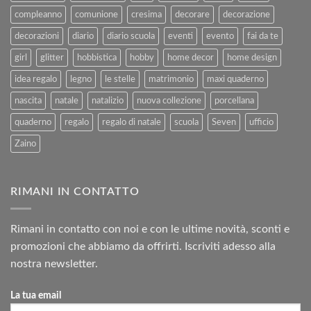
compleanno
comunione
cresima
decorare
decorazione
decorazioni
diario
diario scuola
eventi
evento
fai da te
girl
glitter
hobbistica
hobby
home decor
home design
idea regalo
legno
le stelle
matrimonio
maxi quaderno
nascita
natale
natalizio
nuova collezione
porcellana
quaderno
regalo
regalo di natale
scuola
Seven
ufficio
Zaino
RIMANI IN CONTATTO
Rimani in contatto con noi e con le ultime novità, sconti e
promozioni che abbiamo da offrirti. Iscriviti adesso alla
nostra newsletter.
La tua email