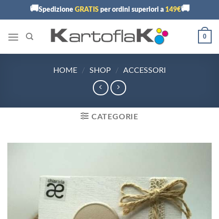
Skip
🚚
🚚
Spedizione
GRATIS
per ordini superiori a
149€
to
content
0
HOME
/
SHOP
/
ACCESSORI
CATEGORIE