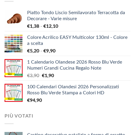
Piatto Tondo Liscio Semilavorato Terracotta da
Decorare - Varie misure
Fascia
€
1,38
-
€
12,10
di
Colore Acrilico EASY Multicolor 130ml - Colore
prezzo:
a scelta
da
Fascia
€
5,20
-
€
9,90
€1,38
di
a
1 Calendario Olandese 2026 Rosso Blu Verde
prezzo:
€12,10
Numeri Grandi Cucina Regalo Note
da
Il
Il
€
3,90
€
1,90
€5,20
prezzo
prezzo
a
100 Calendari Olandesi 2026 Personalizzati
originale
attuale
€9,90
Rosso Blu Verde Stampa a Colori HD
era:
è:
€
94,90
€3,90.
€1,90.
PIÙ VOTATI
Cestino decorativo natalizio a forma di orsetto