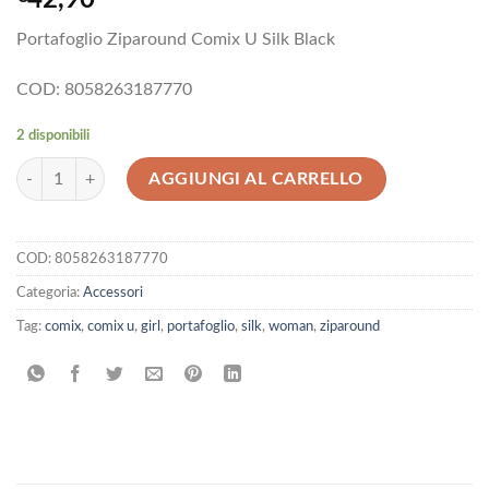
Portafoglio Ziparound Comix U Silk Black
COD: 8058263187770
2 disponibili
Portafoglio Ziparound Comix U Silk Black quantità
AGGIUNGI AL CARRELLO
COD:
8058263187770
Categoria:
Accessori
Tag:
comix
,
comix u
,
girl
,
portafoglio
,
silk
,
woman
,
ziparound