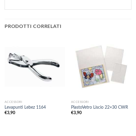
PRODOTTI CORRELATI
ACCESSORI
ACCESSORI
Levapunti Lebez 1164
PlastoVetro Liscio 22×30 CWR
€
3,90
€
3,90