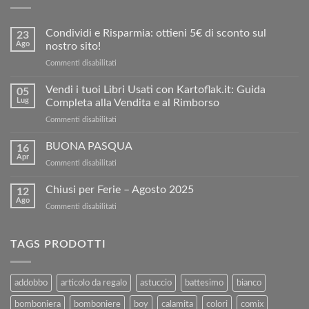
Condividi e Risparmia: ottieni 5€ di sconto sul
23
Ago
nostro sito!
su
Commenti disabilitati
Condividi
e
Vendi i tuoi Libri Usati con Kartoflak.it: Guida
05
Risparmia:
Lug
Completa alla Vendita e al Rimborso
ottieni
su
Commenti disabilitati
5€
Vendi
di
i
BUONA PASQUA
sconto
16
tuoi
sul
Apr
su
Commenti disabilitati
Libri
nostro
BUONA
Usati
sito!
PASQUA
Chiusi per Ferie – Agosto 2025
con
12
Ago
Kartoflak.it:
su
Commenti disabilitati
Guida
Chiusi
Completa
per
alla
Ferie
TAGS PRODOTTI
Vendita
–
e
Agosto
al
2025
addobbo
articolo da regalo
astuccio
battesimo
bianco
Rimborso
bomboniera
bomboniere
boy
calamita
colori
comix