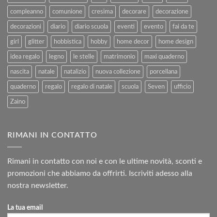
compleanno
comunione
cresima
decorare
decorazione
decorazioni
diario
diario scuola
eventi
evento
fai da te
girl
glitter
hobbistica
hobby
home decor
home design
idea regalo
legno
le stelle
matrimonio
maxi quaderno
nascita
natale
natalizio
nuova collezione
porcellana
quaderno
regalo
regalo di natale
scuola
Seven
ufficio
Zaino
RIMANI IN CONTATTO
Rimani in contatto con noi e con le ultime novità, sconti e
promozioni che abbiamo da offrirti. Iscriviti adesso alla
nostra newsletter.
La tua email