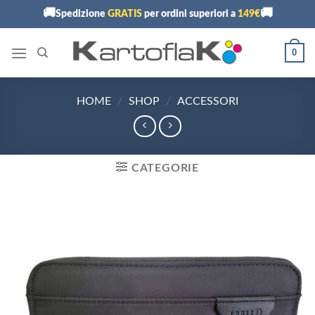
Skip
🚚
🚚
Spedizione
GRATIS
per ordini superiori a
149€
to
content
0
HOME
/
SHOP
/
ACCESSORI
CATEGORIE