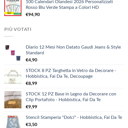
100 Calendari Olandesi 2026 Personalizzati
originale
attuale
€9,90
Rosso Blu Verde Stampa a Colori HD
era:
è:
€
94,90
€3,90.
€1,90.
PIÙ VOTATI
Diario 12 Mesi Non Datato Gaudì Jeans & Style
Standard
€
4,90
STOCK 8 PZ Targhetta in Vetro da Decorare -
Hobbistica, Fai Da Te, Decoupage
€
8,99
STOCK 12 PZ Base in Legno da Decorare con
Clip Portafoto - Hobbistica, Fai Da Te
€
9,99
Stencil Stamperia "Dolci" - Hobbistica, Fai Da Te
€
3,50