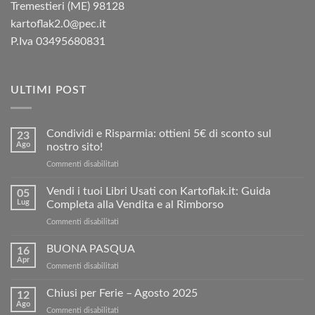
Tremestieri (ME) 98128
kartoflak2.0@pec.it
P.Iva 03495680831
ULTIMI POST
Condividi e Risparmia: ottieni 5€ di sconto sul
23
Ago
nostro sito!
su
Commenti disabilitati
Condividi
e
Vendi i tuoi Libri Usati con Kartoflak.it: Guida
05
Risparmia:
Lug
Completa alla Vendita e al Rimborso
ottieni
su
Commenti disabilitati
5€
Vendi
di
i
BUONA PASQUA
sconto
16
tuoi
sul
Apr
su
Commenti disabilitati
Libri
nostro
BUONA
Usati
sito!
PASQUA
Chiusi per Ferie – Agosto 2025
con
12
Ago
Kartoflak.it:
su
Commenti disabilitati