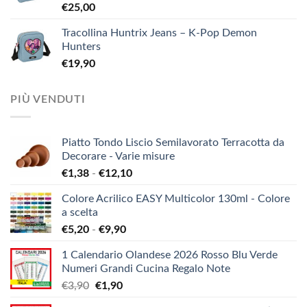
€
25,00
Tracollina Huntrix Jeans – K-Pop Demon
Hunters
€
19,90
PIÙ VENDUTI
Piatto Tondo Liscio Semilavorato Terracotta da
Decorare - Varie misure
Fascia
€
1,38
-
€
12,10
di
Colore Acrilico EASY Multicolor 130ml - Colore
prezzo:
a scelta
da
Fascia
€
5,20
-
€
9,90
€1,38
di
a
1 Calendario Olandese 2026 Rosso Blu Verde
prezzo:
€12,10
Numeri Grandi Cucina Regalo Note
da
Il
Il
€
3,90
€
1,90
€5,20
prezzo
prezzo
a