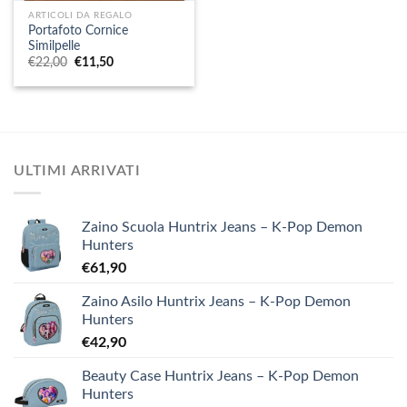
ARTICOLI DA REGALO
Portafoto Cornice
Similpelle
Il
Il
€
22,00
€
11,50
prezzo
prezzo
originale
attuale
era:
è:
€22,00.
€11,50.
ULTIMI ARRIVATI
Zaino Scuola Huntrix Jeans – K-Pop Demon
Hunters
€
61,90
Zaino Asilo Huntrix Jeans – K-Pop Demon
Hunters
€
42,90
Beauty Case Huntrix Jeans – K-Pop Demon
Hunters