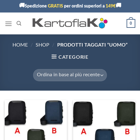
Skip
🚚
🚚
Spedizione
GRATIS
per ordini superiori a
149€
to
content
0
HOME
/
SHOP
/
PRODOTTI TAGGATI “UOMO”
CATEGORIE