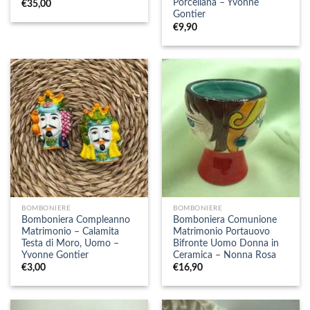
Porcellana – Yvonne
€
35,00
Gontier
€
9,90
BOMBONIERE
BOMBONIERE
Bomboniera Compleanno
Bomboniera Comunione
Matrimonio – Calamita
Matrimonio Portauovo
Testa di Moro, Uomo –
Bifronte Uomo Donna in
Yvonne Gontier
Ceramica – Nonna Rosa
€
3,00
€
16,90