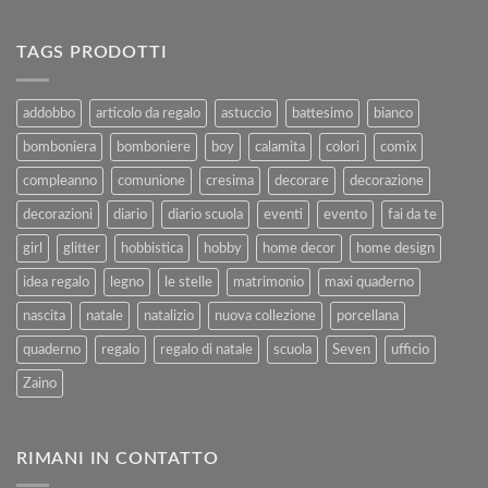
Guida
Chiusi
Completa
per
alla
Ferie
TAGS PRODOTTI
Vendita
–
e
Agosto
al
2025
addobbo
articolo da regalo
astuccio
battesimo
bianco
Rimborso
bomboniera
bomboniere
boy
calamita
colori
comix
compleanno
comunione
cresima
decorare
decorazione
decorazioni
diario
diario scuola
eventi
evento
fai da te
girl
glitter
hobbistica
hobby
home decor
home design
idea regalo
legno
le stelle
matrimonio
maxi quaderno
nascita
natale
natalizio
nuova collezione
porcellana
quaderno
regalo
regalo di natale
scuola
Seven
ufficio
Zaino
RIMANI IN CONTATTO