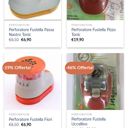
PERFORATORI
PERFORATORI
Perforatore Fustella Passa
Perforatore Fustella Pizzo
Nastro Tonic
Tonic
Il
Il
€
8,50
€
6,90
€
19,90
prezzo
prezzo
originale
attuale
era:
è:
€8,50.
€6,90.
-19% Offerta!
-46% Offerta!
PERFORATORI
PERFORATORI
Perforatore Fustella
Perforatore Fustella Fiori
Uccellino
Il
Il
€
8,50
€
6,90