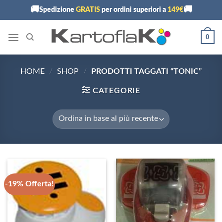
Skip
🚚
🚚
Spedizione
GRATIS
per ordini superiori a
149€
to
content
0
HOME
/
SHOP
/
PRODOTTI TAGGATI “TONIC”
CATEGORIE
-19% Offerta!