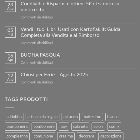
Condividi e Risparmia: ottieni 5€ di sconto sul
23
Ago
nostro sito!
su
Commenti disabilitati
Condividi
e
Vendi i tuoi Libri Usati con Kartoflak.it: Guida
05
Risparmia:
Lug
Completa alla Vendita e al Rimborso
ottieni
su
Commenti disabilitati
5€
Vendi
di
i
BUONA PASQUA
sconto
16
tuoi
sul
Apr
su
Commenti disabilitati
Libri
nostro
BUONA
Usati
sito!
PASQUA
Chiusi per Ferie – Agosto 2025
con
12
Ago
Kartoflak.it:
su
Commenti disabilitati
Guida
Chiusi
Completa
per
alla
Ferie
TAGS PRODOTTI
Vendita
–
e
Agosto
al
2025
addobbo
articolo da regalo
astuccio
battesimo
bianco
Rimborso
bomboniera
bomboniere
boy
calamita
colori
comix
compleanno
comunione
cresima
decorare
decorazione