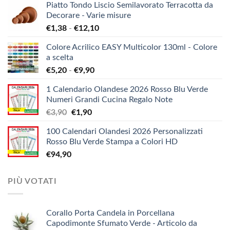
Piatto Tondo Liscio Semilavorato Terracotta da
Decorare - Varie misure
Fascia
€
1,38
-
€
12,10
di
Colore Acrilico EASY Multicolor 130ml - Colore
prezzo:
a scelta
da
Fascia
€
5,20
-
€
9,90
€1,38
di
a
1 Calendario Olandese 2026 Rosso Blu Verde
prezzo:
€12,10
Numeri Grandi Cucina Regalo Note
da
Il
Il
€
3,90
€
1,90
€5,20
prezzo
prezzo
a
100 Calendari Olandesi 2026 Personalizzati
originale
attuale
€9,90
Rosso Blu Verde Stampa a Colori HD
era:
è:
€
94,90
€3,90.
€1,90.
PIÙ VOTATI
Corallo Porta Candela in Porcellana
Capodimonte Sfumato Verde - Articolo da