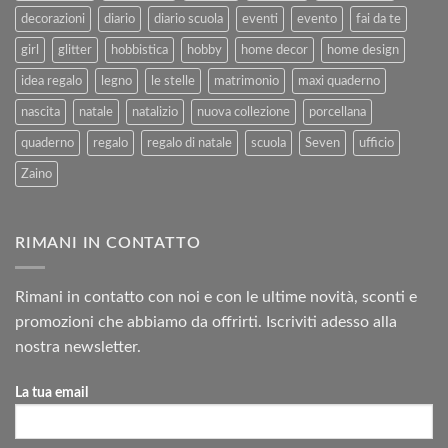
decorazioni
diario
diario scuola
eventi
evento
fai da te
girl
glitter
hobbistica
hobby
home decor
home design
idea regalo
legno
le stelle
matrimonio
maxi quaderno
nascita
natale
natalizio
nuova collezione
porcellana
quaderno
regalo
regalo di natale
scuola
Seven
ufficio
Zaino
RIMANI IN CONTATTO
Rimani in contatto con noi e con le ultime novità, sconti e
promozioni che abbiamo da offrirti. Iscriviti adesso alla
nostra newsletter.
La tua email