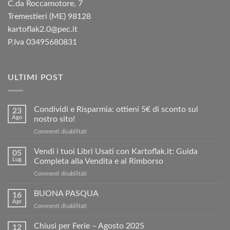
C.da Roccamotore, 7
Tremestieri (ME) 98128
kartoflak2.0@pec.it
P.Iva 03495680831
ULTIMI POST
Condividi e Risparmia: ottieni 5€ di sconto sul
23
Ago
nostro sito!
su
Commenti disabilitati
Condividi
e
Vendi i tuoi Libri Usati con Kartoflak.it: Guida
05
Risparmia:
Lug
Completa alla Vendita e al Rimborso
ottieni
su
Commenti disabilitati
5€
Vendi
di
i
BUONA PASQUA
sconto
16
tuoi
sul
Apr
su
Commenti disabilitati
Libri
nostro
BUONA
Usati
sito!
PASQUA
Chiusi per Ferie – Agosto 2025
con
12