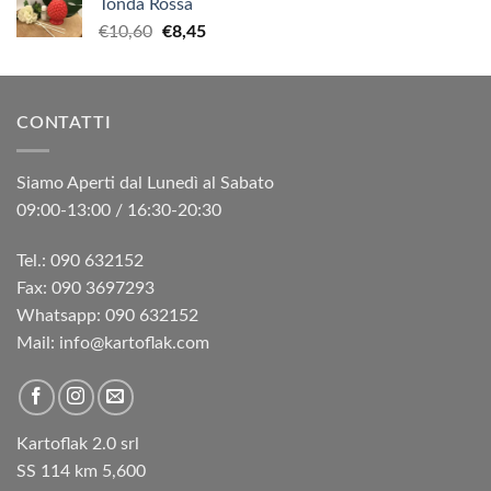
Tonda Rossa
Il
Il
€
10,60
€
8,45
prezzo
prezzo
originale
attuale
era:
è:
CONTATTI
€10,60.
€8,45.
Siamo Aperti dal Lunedì al Sabato
09:00-13:00 / 16:30-20:30
Tel.: 090 632152
Fax: 090 3697293‬
Whatsapp: 090 632152
Mail: info@kartoflak.com
Kartoflak 2.0 srl
SS 114 km 5,600