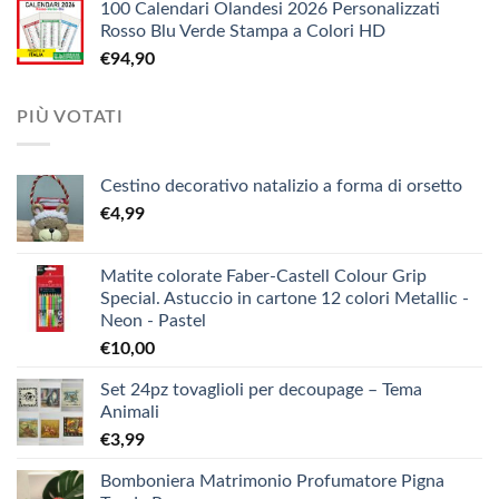
100 Calendari Olandesi 2026 Personalizzati
originale
attuale
€9,90
Rosso Blu Verde Stampa a Colori HD
era:
è:
€
94,90
€3,90.
€1,90.
PIÙ VOTATI
Cestino decorativo natalizio a forma di orsetto
€
4,99
Matite colorate Faber-Castell Colour Grip
Special. Astuccio in cartone 12 colori Metallic -
Neon - Pastel
€
10,00
Set 24pz tovaglioli per decoupage – Tema
Animali
€
3,99
Bomboniera Matrimonio Profumatore Pigna