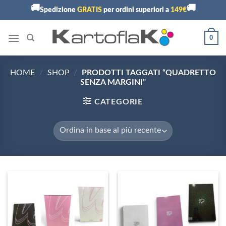
Skip
🚚
🚚
Spedizione
GRATIS
per ordini superiori a
149€
to
content
0
HOME
/
SHOP
/
PRODOTTI TAGGATI “QUADRETTO
SENZA MARGINI”
CATEGORIE