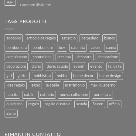
Ago
Kartoflak.it:
su
Commenti disabilitati
Guida
Chiusi
Completa
per
alla
Ferie
TAGS PRODOTTI
Vendita
–
e
Agosto
al
2025
addobbo
articolo da regalo
astuccio
battesimo
bianco
Rimborso
bomboniera
bomboniere
boy
calamita
colori
comix
compleanno
comunione
cresima
decorare
decorazione
decorazioni
diario
diario scuola
eventi
evento
fai da te
girl
glitter
hobbistica
hobby
home decor
home design
idea regalo
legno
le stelle
matrimonio
maxi quaderno
nascita
natale
natalizio
nuova collezione
porcellana
quaderno
regalo
regalo di natale
scuola
Seven
ufficio
Zaino
RIMANI IN CONTATTO