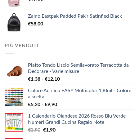
Zaino Eastpak Padded Pak'r Satinfied Black
€
58,00
PIÙ VENDUTI
Piatto Tondo Liscio Semilavorato Terracotta da
Decorare - Varie misure
Fascia
€
1,38
-
€
12,10
di
Colore Acrilico EASY Multicolor 130ml - Colore
prezzo:
a scelta
da
Fascia
€
5,20
-
€
9,90
€1,38
di
a
1 Calendario Olandese 2026 Rosso Blu Verde
prezzo:
€12,10
Numeri Grandi Cucina Regalo Note
da
Il
Il
€
3,90
€
1,90
€5,20
prezzo
prezzo
a