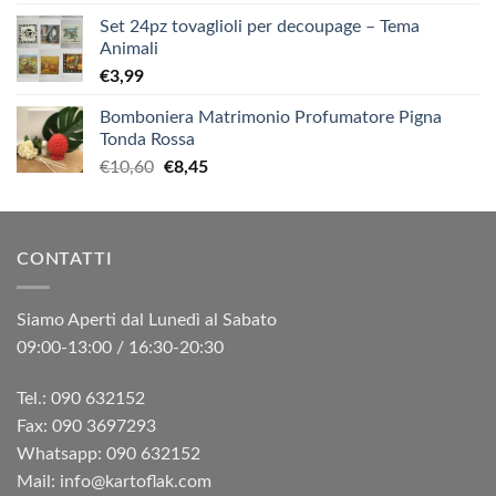
Set 24pz tovaglioli per decoupage – Tema
Animali
€
3,99
Bomboniera Matrimonio Profumatore Pigna
Tonda Rossa
Il
Il
€
10,60
€
8,45
prezzo
prezzo
originale
attuale
era:
è:
CONTATTI
€10,60.
€8,45.
Siamo Aperti dal Lunedì al Sabato
09:00-13:00 / 16:30-20:30
Tel.: 090 632152
Fax: 090 3697293‬
Whatsapp: 090 632152
Mail: info@kartoflak.com