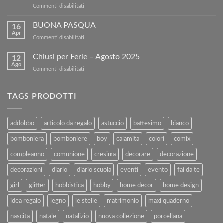
su
Commenti disabilitati
5€
Vendi
di
i
BUONA PASQUA
sconto
16
tuoi
sul
Apr
su
Commenti disabilitati
Libri
nostro
BUONA
Usati
sito!
PASQUA
Chiusi per Ferie – Agosto 2025
con
12
Ago
Kartoflak.it:
su
Commenti disabilitati
Guida
Chiusi
Completa
per
alla
Ferie
TAGS PRODOTTI
Vendita
–
e
Agosto
al
2025
addobbo
articolo da regalo
astuccio
battesimo
bianco
Rimborso
bomboniera
bomboniere
boy
calamita
colori
comix
compleanno
comunione
cresima
decorare
decorazione
decorazioni
diario
diario scuola
eventi
evento
fai da te
girl
glitter
hobbistica
hobby
home decor
home design
idea regalo
legno
le stelle
matrimonio
maxi quaderno
nascita
natale
natalizio
nuova collezione
porcellana