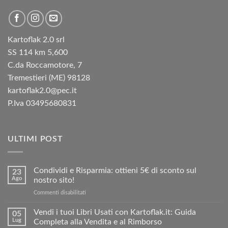
Kartoflak 2.0 srl
SS 114 km 5,600
C.da Roccamotore, 7
Tremestieri (ME) 98128
kartoflak2.0@pec.it
P.Iva 03495680831
ULTIMI POST
Condividi e Risparmia: ottieni 5€ di sconto sul
23
Ago
nostro sito!
su
Commenti disabilitati
Condividi
e
Vendi i tuoi Libri Usati con Kartoflak.it: Guida
05
Risparmia:
Lug
Completa alla Vendita e al Rimborso
ottieni