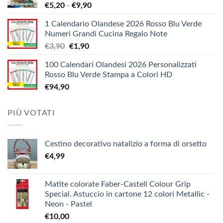
Fascia
€
5,20
-
€
9,90
€1,38
di
a
1 Calendario Olandese 2026 Rosso Blu Verde
prezzo:
€12,10
Numeri Grandi Cucina Regalo Note
da
Il
Il
€
3,90
€
1,90
€5,20
prezzo
prezzo
a
100 Calendari Olandesi 2026 Personalizzati
originale
attuale
€9,90
Rosso Blu Verde Stampa a Colori HD
era:
è:
€
94,90
€3,90.
€1,90.
PIÙ VOTATI
Cestino decorativo natalizio a forma di orsetto
€
4,99
Matite colorate Faber-Castell Colour Grip
Special. Astuccio in cartone 12 colori Metallic -
Neon - Pastel
€
10,00