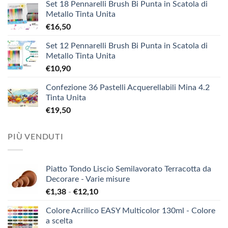
Set 18 Pennarelli Brush Bi Punta in Scatola di
Metallo Tinta Unita
€
16,50
Set 12 Pennarelli Brush Bi Punta in Scatola di
Metallo Tinta Unita
€
10,90
Confezione 36 Pastelli Acquerellabili Mina 4.2
Tinta Unita
€
19,50
PIÙ VENDUTI
Piatto Tondo Liscio Semilavorato Terracotta da
Decorare - Varie misure
Fascia
€
1,38
-
€
12,10
di
Colore Acrilico EASY Multicolor 130ml - Colore
prezzo:
a scelta
da