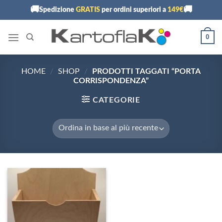
Skip
🚚
🚚
Spedizione
GRATIS
per ordini superiori a
149€
to
content
0
HOME
/
SHOP
/
PRODOTTI TAGGATI “PORTA
CORRISPONDENZA”
CATEGORIE