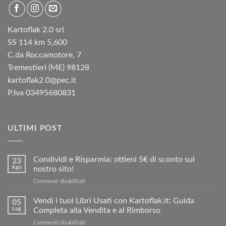
Kartoflak 2.0 srl
SS 114 km 5,600
C.da Roccamotore, 7
Tremestieri (ME) 98128
kartoflak2.0@pec.it
P.Iva 03495680831
ULTIMI POST
Condividi e Risparmia: ottieni 5€ di sconto sul
23
Ago
nostro sito!
su
Commenti disabilitati
Condividi
e
Vendi i tuoi Libri Usati con Kartoflak.it: Guida
05
Risparmia:
Lug
Completa alla Vendita e al Rimborso
ottieni
su
Commenti disabilitati
5€