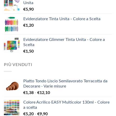
Unita
€
5,90
Evidenziatore Tinta Unita - Colore a Scelta
€
1,20
Evidenziatore Glimmer Tinta Unita - Colore a
Scelta
€
1,50
PIÙ VENDUTI
Piatto Tondo Liscio Semilavorato Terracotta da
Decorare - Varie misure
Fascia
€
1,38
-
€
12,10
di
Colore Acrilico EASY Multicolor 130ml - Colore
prezzo:
a scelta
da
Fascia
€
5,20
-
€
9,90
€1,38