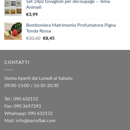
Set 24pz tovaglioli per decoupage – Tema
Animali
€
3,99
Bomboniera Matrimonio Profumatore Pigna
Tonda Rossa
Il
Il
€
10,60
€
8,45
prezzo
prezzo
originale
attuale
era:
è:
CONTATTI
€10,60.
€8,45.
Siamo Aperti dal Lunedì al Sabato
09:00-13:00 / 16:30-20:30
Tel.: 090 632152
Fax: 090 3697293‬
Whatsapp: 090 632152
Mail: info@kartoflak.com