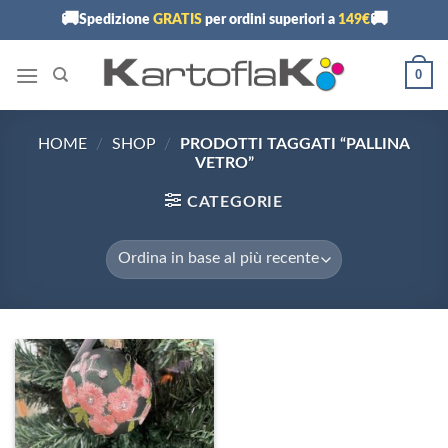
Skip
🚚
🚚
Spedizione
GRATIS
per ordini superiori a
149€
to
content
0
HOME
/
SHOP
/
PRODOTTI TAGGATI “PALLINA
VETRO”
CATEGORIE