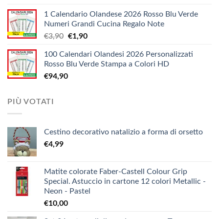
di
a
1 Calendario Olandese 2026 Rosso Blu Verde
prezzo:
€12,10
Numeri Grandi Cucina Regalo Note
da
Il
Il
€
3,90
€
1,90
€5,20
prezzo
prezzo
a
100 Calendari Olandesi 2026 Personalizzati
originale
attuale
€9,90
Rosso Blu Verde Stampa a Colori HD
era:
è:
€
94,90
€3,90.
€1,90.
PIÙ VOTATI
Cestino decorativo natalizio a forma di orsetto
€
4,99
Matite colorate Faber-Castell Colour Grip
Special. Astuccio in cartone 12 colori Metallic -
Neon - Pastel
€
10,00