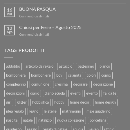
Vendi
di
i
BUONA PASQUA
sconto
16
tuoi
sul
Apr
su
Commenti disabilitati
Libri
nostro
BUONA
Usati
sito!
PASQUA
Chiusi per Ferie – Agosto 2025
con
12
Ago
Kartoflak.it:
su
Commenti disabilitati
Guida
Chiusi
Completa
per
alla
Ferie
TAGS PRODOTTI
Vendita
–
e
Agosto
al
2025
addobbo
articolo da regalo
astuccio
battesimo
bianco
Rimborso
bomboniera
bomboniere
boy
calamita
colori
comix
compleanno
comunione
cresima
decorare
decorazione
decorazioni
diario
diario scuola
eventi
evento
fai da te
girl
glitter
hobbistica
hobby
home decor
home design
idea regalo
legno
le stelle
matrimonio
maxi quaderno
nascita
natale
natalizio
nuova collezione
porcellana
quaderno
regalo
regalo di natale
scuola
Seven
ufficio