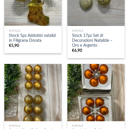
NATALE
NATALE
Stock 5pz Addobbi natalizi
Stock 17pz Set di
in Filigrana Dorata
Decorazioni Natalizie –
Oro e Argento
€
5,90
€
6,90
NATALE
NATALE