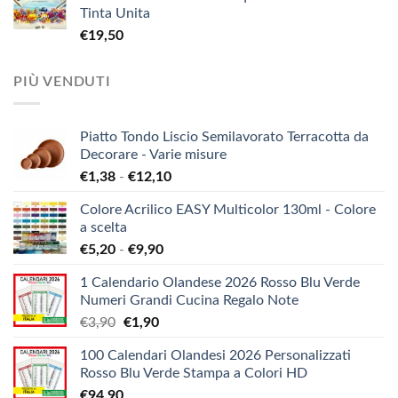
Tinta Unita
€
19,50
PIÙ VENDUTI
Piatto Tondo Liscio Semilavorato Terracotta da
Decorare - Varie misure
Fascia
€
1,38
-
€
12,10
di
Colore Acrilico EASY Multicolor 130ml - Colore
prezzo:
a scelta
da
Fascia
€
5,20
-
€
9,90
€1,38
di
a
1 Calendario Olandese 2026 Rosso Blu Verde
prezzo:
€12,10
Numeri Grandi Cucina Regalo Note
da
Il
Il
€
3,90
€
1,90
€5,20
prezzo
prezzo
a
100 Calendari Olandesi 2026 Personalizzati
originale
attuale
€9,90
Rosso Blu Verde Stampa a Colori HD
era:
è:
€
94,90
€3,90.
€1,90.