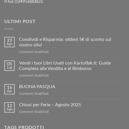
P.Iva 03495680831
ULTIMI POST
Condividi e Risparmia: ottieni 5€ di sconto sul
23
Ago
nostro sito!
su
Commenti disabilitati
Condividi
e
Vendi i tuoi Libri Usati con Kartoflak.it: Guida
05
Risparmia:
Lug
Completa alla Vendita e al Rimborso
ottieni
su
Commenti disabilitati
5€
Vendi
di
i
BUONA PASQUA
sconto
16
tuoi
sul
Apr
su
Commenti disabilitati
Libri
nostro
BUONA
Usati
sito!
PASQUA
Chiusi per Ferie – Agosto 2025
con
12
Ago
Kartoflak.it:
su
Commenti disabilitati
Guida
Chiusi
Completa
per
alla
Ferie
TAGS PRODOTTI