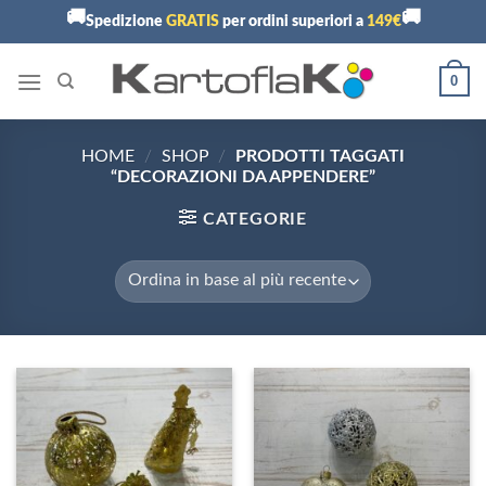
Skip
🚚
🚚
Spedizione
GRATIS
per ordini superiori a
149€
to
content
0
HOME
/
SHOP
/
PRODOTTI TAGGATI
“DECORAZIONI DA APPENDERE”
CATEGORIE