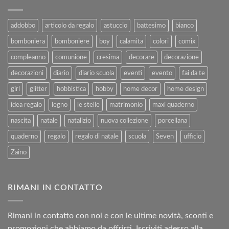
Vendita
–
e
Agosto
al
2025
addobbo
articolo da regalo
astuccio
battesimo
bianco
Rimborso
bomboniera
bomboniere
boy
calamita
colori
comix
compleanno
comunione
cresima
decorare
decorazione
decorazioni
diario
diario scuola
eventi
evento
fai da te
girl
glitter
hobbistica
hobby
home decor
home design
idea regalo
legno
le stelle
matrimonio
maxi quaderno
nascita
natale
natalizio
nuova collezione
porcellana
quaderno
regalo
regalo di natale
scuola
Seven
ufficio
Zaino
RIMANI IN CONTATTO
Rimani in contatto con noi e con le ultime novità, sconti e
promozioni che abbiamo da offrirti. Iscriviti adesso alla