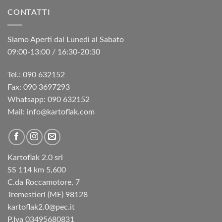
era:
è:
CONTATTI
€10,60.
€8,45.
Siamo Aperti dal Lunedì al Sabato
09:00-13:00 / 16:30-20:30
Tel.: 090 632152
Fax: 090 3697293‬
Whatsapp: 090 632152
Mail: info@kartoflak.com
Kartoflak 2.0 srl
SS 114 km 5,600
C.da Roccamotore, 7
Tremestieri (ME) 98128
kartoflak2.0@pec.it
P.Iva 03495680831