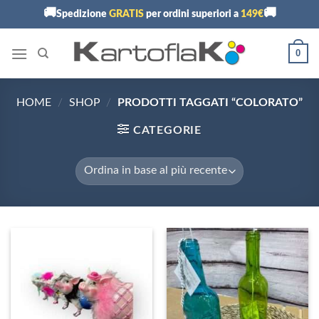
Skip
🚚
🚚
Spedizione
GRATIS
per ordini superiori a
149€
to
content
0
HOME
/
SHOP
/
PRODOTTI TAGGATI “COLORATO”
CATEGORIE