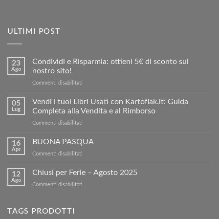
ULTIMI POST
Condividi e Risparmia: ottieni 5€ di sconto sul
23
Ago
nostro sito!
su
Commenti disabilitati
Condividi
e
Vendi i tuoi Libri Usati con Kartoflak.it: Guida
05
Risparmia:
Lug
Completa alla Vendita e al Rimborso
ottieni
su
Commenti disabilitati
5€
Vendi
di
i
BUONA PASQUA
sconto
16
tuoi
sul
Apr
su
Commenti disabilitati
Libri
nostro
BUONA
Usati
sito!
PASQUA
Chiusi per Ferie – Agosto 2025
con
12
Ago
Kartoflak.it:
su
Commenti disabilitati
Guida
Chiusi
Completa
per
alla
Ferie
TAGS PRODOTTI
Vendita
–