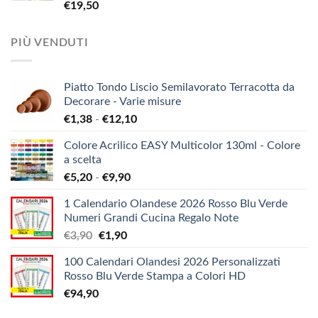
€
19,50
PIÙ VENDUTI
Piatto Tondo Liscio Semilavorato Terracotta da
Decorare - Varie misure
Fascia
€
1,38
-
€
12,10
di
Colore Acrilico EASY Multicolor 130ml - Colore
prezzo:
a scelta
da
Fascia
€
5,20
-
€
9,90
€1,38
di
a
1 Calendario Olandese 2026 Rosso Blu Verde
prezzo:
€12,10
Numeri Grandi Cucina Regalo Note
da
Il
Il
€
3,90
€
1,90
€5,20
prezzo
prezzo
a
100 Calendari Olandesi 2026 Personalizzati
originale
attuale
€9,90
Rosso Blu Verde Stampa a Colori HD
era:
è:
€
94,90
€3,90.
€1,90.