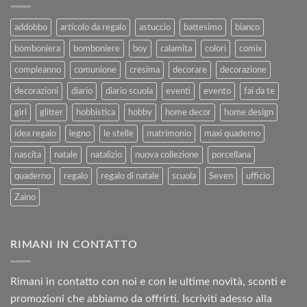
e
Agosto
al
2025
addobbo
articolo da regalo
astuccio
battesimo
bianco
Rimborso
bomboniera
bomboniere
boy
calamita
colori
comix
compleanno
comunione
cresima
decorare
decorazione
decorazioni
diario
diario scuola
eventi
evento
fai da te
girl
glitter
hobbistica
hobby
home decor
home design
idea regalo
legno
le stelle
matrimonio
maxi quaderno
nascita
natale
natalizio
nuova collezione
porcellana
quaderno
regalo
regalo di natale
scuola
Seven
ufficio
Zaino
RIMANI IN CONTATTO
Rimani in contatto con noi e con le ultime novità, sconti e
promozioni che abbiamo da offrirti. Iscriviti adesso alla