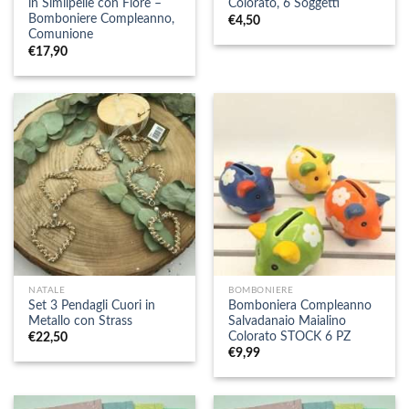
in Similpelle con Fiore –
Colorato, 6 Soggetti
Bomboniere Compleanno,
€
4,50
Comunione
€
17,90
NATALE
BOMBONIERE
Set 3 Pendagli Cuori in
Bomboniera Compleanno
Metallo con Strass
Salvadanaio Maialino
Colorato STOCK 6 PZ
€
22,50
€
9,99