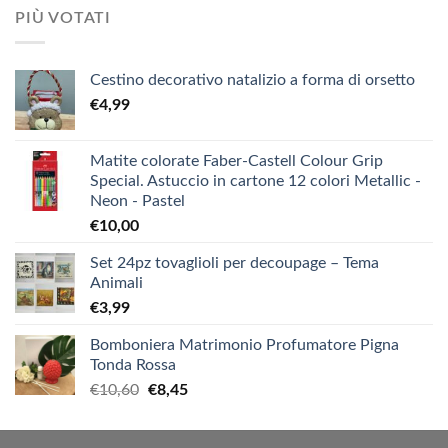
PIÙ VOTATI
Cestino decorativo natalizio a forma di orsetto
€
4,99
Matite colorate Faber-Castell Colour Grip
Special. Astuccio in cartone 12 colori Metallic -
Neon - Pastel
€
10,00
Set 24pz tovaglioli per decoupage – Tema
Animali
€
3,99
Bomboniera Matrimonio Profumatore Pigna
Tonda Rossa
Il
Il
€
10,60
€
8,45
prezzo
prezzo
originale
attuale