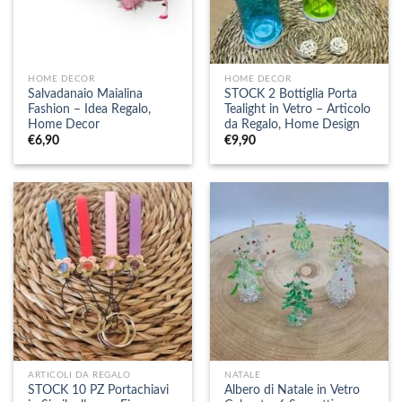
HOME DECOR
HOME DECOR
Salvadanaio Maialina
STOCK 2 Bottiglia Porta
Fashion – Idea Regalo,
Tealight in Vetro – Articolo
Home Decor
da Regalo, Home Design
€
6,90
€
9,90
ARTICOLI DA REGALO
NATALE
STOCK 10 PZ Portachiavi
Albero di Natale in Vetro