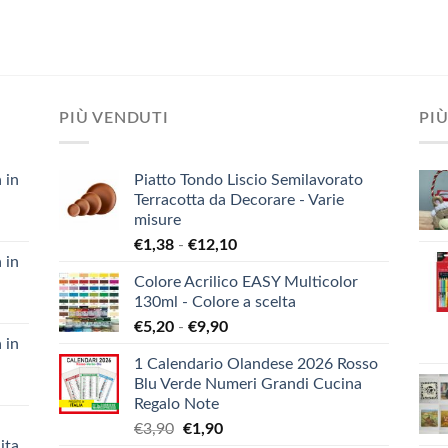
PIÙ VENDUTI
PIÙ
 in
Piatto Tondo Liscio Semilavorato
Terracotta da Decorare - Varie
misure
Fascia
€
1,38
-
€
12,10
 in
di
Colore Acrilico EASY Multicolor
prezzo:
130ml - Colore a scelta
da
Fascia
€
5,20
-
€
9,90
€1,38
 in
di
a
1 Calendario Olandese 2026 Rosso
prezzo:
€12,10
Blu Verde Numeri Grandi Cucina
da
Regalo Note
€5,20
Il
Il
€
3,90
€
1,90
a
ita