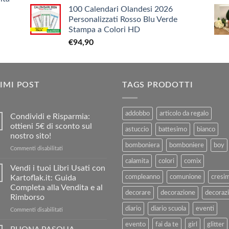
prezzo
prezzo
€9,90
100 Calendari Olandesi 2026
originale
attuale
Personalizzati Rosso Blu Verde
era:
è:
Stampa a Colori HD
€3,90.
€1,90.
€
94,90
IMI POST
TAGS PRODOTTI
addobbo
articolo da regalo
Condividi e Risparmia:
ottieni 5€ di sconto sul
astuccio
battesimo
bianco
nostro sito!
bomboniera
bomboniere
boy
su
Commenti disabilitati
Condividi
calamita
colori
comix
e
Vendi i tuoi Libri Usati con
Risparmia:
Kartoflak.it: Guida
compleanno
comunione
cresi
ottieni
Completa alla Vendita e al
5€
decorare
decorazione
decorazi
Rimborso
di
diario
diario scuola
eventi
sconto
su
Commenti disabilitati
sul
Vendi
evento
fai da te
girl
glitter
nostro
i