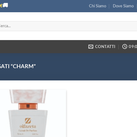
🚚
€
Chi Siamo
Dove Siamo
ca:
CONTATTI
09:0
ATI “CHARM”