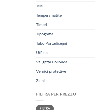
Tele
Temperamatite
Timbri
Tipografia
Tubo Portadisegni
Ufficio
Valigetta Polionda
Vernici protettive
Zaini
FILTRA PER PREZZO
Prezzo
Prezzo
FILTRA
Min
Max