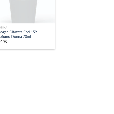
ONNA
ogan Olfazeta Cod 159
rofumo Donna 70ml
34,90