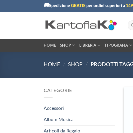
Skip
🚚
Spedizione
GRATIS
per ordini superiori a
149
to
content
Cer
HOME
SHOP
LIBRERIA
TIPOGRAFIA
HOME
/
SHOP
/
PRODOTTI TAGG
CATEGORIE
Accessori
Album Musica
Articoli da Regalo