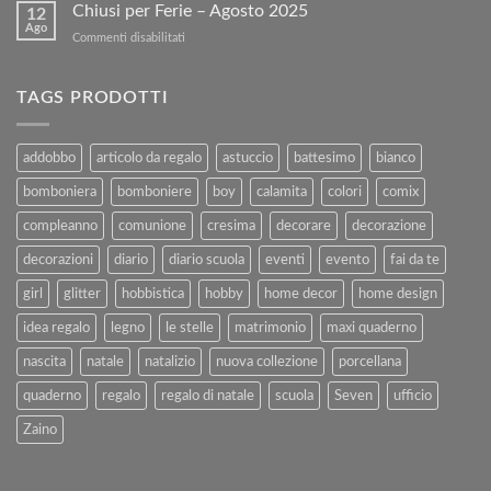
PASQUA
Chiusi per Ferie – Agosto 2025
con
12
Ago
Kartoflak.it:
su
Commenti disabilitati
Guida
Chiusi
Completa
per
alla
Ferie
TAGS PRODOTTI
Vendita
–
e
Agosto
al
2025
addobbo
articolo da regalo
astuccio
battesimo
bianco
Rimborso
bomboniera
bomboniere
boy
calamita
colori
comix
compleanno
comunione
cresima
decorare
decorazione
decorazioni
diario
diario scuola
eventi
evento
fai da te
girl
glitter
hobbistica
hobby
home decor
home design
idea regalo
legno
le stelle
matrimonio
maxi quaderno
nascita
natale
natalizio
nuova collezione
porcellana
quaderno
regalo
regalo di natale
scuola
Seven
ufficio
Zaino