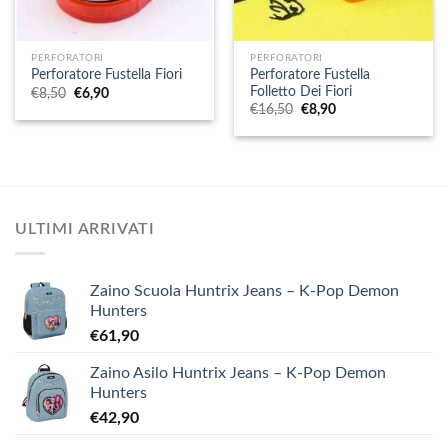
PERFORATORI
PERFORATORI
Perforatore Fustella
Perforatore Fustella Fiori
Folletto Dei Fiori
Il
Il
€
8,50
€
6,90
prezzo
prezzo
Il
Il
€
16,50
€
8,90
originale
attuale
prezzo
prezzo
era:
è:
originale
attuale
€8,50.
€6,90.
era:
è:
€16,50.
€8,90.
ULTIMI ARRIVATI
Zaino Scuola Huntrix Jeans – K-Pop Demon
Hunters
€
61,90
Zaino Asilo Huntrix Jeans – K-Pop Demon
Hunters
€
42,90