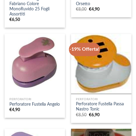
Fabriano Colore
Orsetto
MonoRuvido 25 Fogli
Il
Il
€
8,00
€
4,90
prezzo
prezzo
Assortiti
originale
attuale
€
6,50
era:
è:
€8,00.
€4,90.
-19% Offerta!
PERFORATORI
PERFORATORI
Perforatore Fustella Passa
Perforatore Fustella Angelo
Nastro Tonic
€
4,90
Il
Il
€
8,50
€
6,90
prezzo
prezzo
originale
attuale
era:
è:
€8,50.
€6,90.