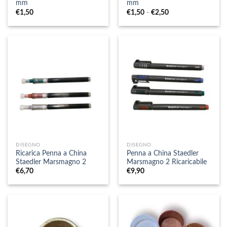
mm
mm
Fascia
€
1,50
€
1,50
-
€
2,50
di
prezzo:
da
€1,50
a
€2,50
DISEGNO
DISEGNO
Ricarica Penna a China
Penna a China Staedler
Staedler Marsmagno 2
Marsmagno 2 Ricaricabile
€
6,70
€
9,90