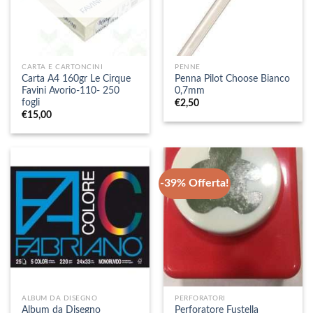
CARTA E CARTONCINI
PENNE
Carta A4 160gr Le Cirque
Penna Pilot Choose Bianco
Favini Avorio-110- 250
0,7mm
fogli
€
2,50
€
15,00
-39% Offerta!
ALBUM DA DISEGNO
PERFORATORI
Album da Disegno
Perforatore Fustella