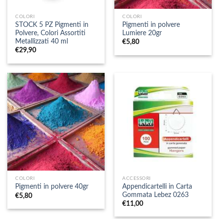
COLORI
COLORI
STOCK 5 PZ Pigmenti in
Pigmenti in polvere
Polvere, Colori Assortiti
Lumiere 20gr
Metallizzati 40 ml
€
5,80
€
29,90
COLORI
ACCESSORI
Appendicartelli in Carta
Pigmenti in polvere 40gr
Gommata Lebez 0263
€
5,80
€
11,00