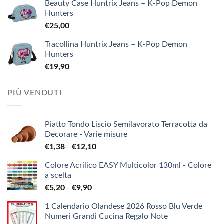
Beauty Case Huntrix Jeans – K-Pop Demon
Hunters
€
25,00
Tracollina Huntrix Jeans – K-Pop Demon
Hunters
€
19,90
PIÙ VENDUTI
Piatto Tondo Liscio Semilavorato Terracotta da
Decorare - Varie misure
Fascia
€
1,38
-
€
12,10
di
Colore Acrilico EASY Multicolor 130ml - Colore
prezzo:
a scelta
da
Fascia
€
5,20
-
€
9,90
€1,38
di
a
1 Calendario Olandese 2026 Rosso Blu Verde
prezzo:
€12,10
Numeri Grandi Cucina Regalo Note
da