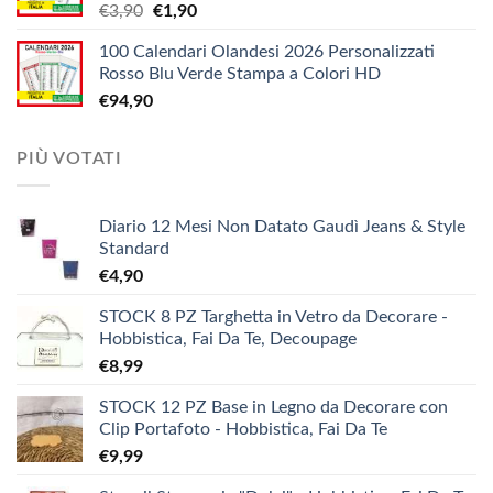
Il
Il
€
3,90
€
1,90
€5,20
prezzo
prezzo
a
100 Calendari Olandesi 2026 Personalizzati
originale
attuale
€9,90
Rosso Blu Verde Stampa a Colori HD
era:
è:
€
94,90
€3,90.
€1,90.
PIÙ VOTATI
Diario 12 Mesi Non Datato Gaudì Jeans & Style
Standard
€
4,90
STOCK 8 PZ Targhetta in Vetro da Decorare -
Hobbistica, Fai Da Te, Decoupage
€
8,99
STOCK 12 PZ Base in Legno da Decorare con
Clip Portafoto - Hobbistica, Fai Da Te
€
9,99