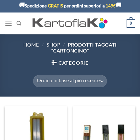
Skip
🚚
🚚
Spedizione
GRATIS
per ordini superiori a
149€
to
content
0
HOME
/
SHOP
/
PRODOTTI TAGGATI
“CARTONCINO”
CATEGORIE