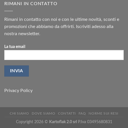
RIMANI IN CONTATTO
Rimani in contatto con noi e con le ultime novità, sconti e
promozioni che abbiamo da offrirti. Iscriviti adesso alla
nostra newsletter.
La tua email
Privacy Policy
CHI SIAMO
DOVE SIAMO
CONTATTI
FAQ
NORME SUI RESI
Copyright 2026 ©
Kartoflak 2.0 srl
P.Iva 03495680831