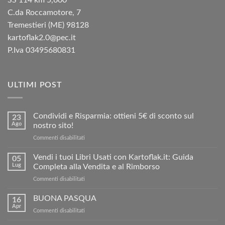
C.da Roccamotore, 7
Tremestieri (ME) 98128
kartoflak2.0@pec.it
P.Iva 03495680831
ULTIMI POST
Condividi e Risparmia: ottieni 5€ di sconto sul
23
Ago
nostro sito!
su
Commenti disabilitati
Condividi
e
Vendi i tuoi Libri Usati con Kartoflak.it: Guida
05
Risparmia:
Lug
Completa alla Vendita e al Rimborso
ottieni
su
Commenti disabilitati
5€
Vendi
di
i
BUONA PASQUA
sconto
16
tuoi
sul
Apr
su
Commenti disabilitati
Libri
nostro
BUONA
Usati
sito!