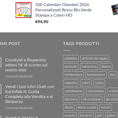
prezzo
prezzo
€9,90
100 Calendari Olandesi 2026
originale
attuale
Personalizzati Rosso Blu Verde
era:
è:
Stampa a Colori HD
€3,90.
€1,90.
€
94,90
IMI POST
TAGS PRODOTTI
addobbo
articolo da regalo
Condividi e Risparmia:
ottieni 5€ di sconto sul
astuccio
battesimo
bianco
nostro sito!
bomboniera
bomboniere
boy
su
Commenti disabilitati
Condividi
calamita
colori
comix
e
Vendi i tuoi Libri Usati con
Risparmia:
Kartoflak.it: Guida
compleanno
comunione
cresi
ottieni
Completa alla Vendita e al
5€
decorare
decorazione
decorazi
Rimborso
di
diario
diario scuola
eventi
sconto
su
Commenti disabilitati
sul
Vendi
evento
fai da te
girl
glitter
nostro
i