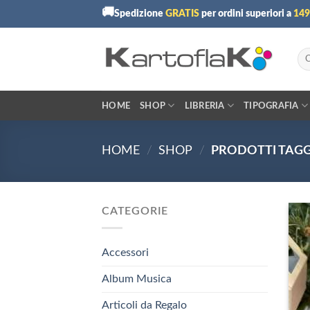
Skip
🚚
Spedizione
GRATIS
per ordini superiori a
149
to
content
Cer
HOME
SHOP
LIBRERIA
TIPOGRAFIA
HOME
/
SHOP
/
PRODOTTI TAGG
CATEGORIE
Accessori
Album Musica
Articoli da Regalo