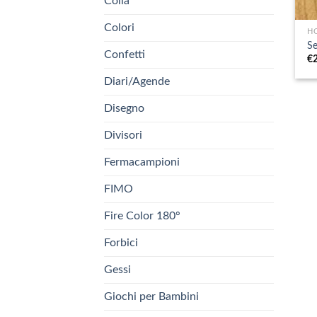
Colla
+
Colori
HO
Se
Confetti
€
Diari/Agende
Disegno
Divisori
Fermacampioni
FIMO
Fire Color 180°
Forbici
Gessi
Giochi per Bambini