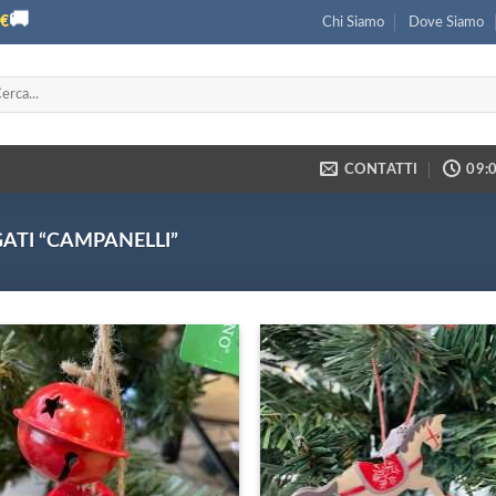
🚚
€
Chi Siamo
Dove Siamo
ca:
CONTATTI
09:0
ATI “CAMPANELLI”