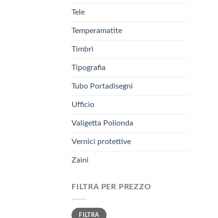
Tele
Temperamatite
Timbri
Tipografia
Tubo Portadisegni
Ufficio
Valigetta Polionda
Vernici protettive
Zaini
FILTRA PER PREZZO
Prezzo
Prezzo
FILTRA
Min
Max