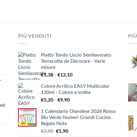
PIÙ VENDUTI
PIÙ
Piatto Tondo Liscio Semilavorato
Terracotta da Decorare - Varie
misure
Fascia
€
1,38
-
€
12,10
-
di
Colore Acrilico EASY Multicolor
prezzo:
130ml - Colore a scelta
da
Fascia
€
5,20
-
€
9,90
€1,38
ied
di
a
1 Calendario Olandese 2026 Rosso
prezzo:
€12,10
Blu Verde Numeri Grandi Cucina
da
Regalo Note
€5,20
Il
Il
€
3,90
€
1,90
a