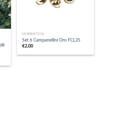
+
HOBBISTICA
Set 6 Campanellini Oro FCL35
lli
€
2,00