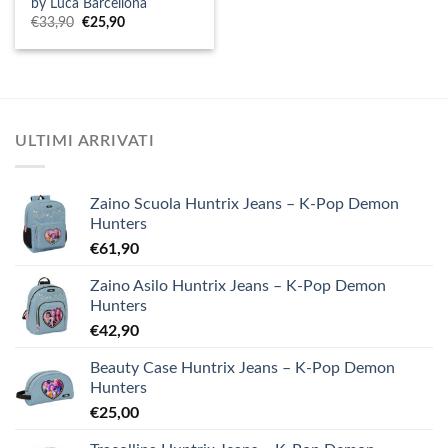
by Luca Barcellona
Il
Il
€
33,90
€
25,90
prezzo
prezzo
originale
attuale
era:
è:
€33,90.
€25,90.
ULTIMI ARRIVATI
Zaino Scuola Huntrix Jeans – K-Pop Demon
Hunters
€
61,90
Zaino Asilo Huntrix Jeans – K-Pop Demon
Hunters
€
42,90
Beauty Case Huntrix Jeans – K-Pop Demon
Hunters
€
25,00