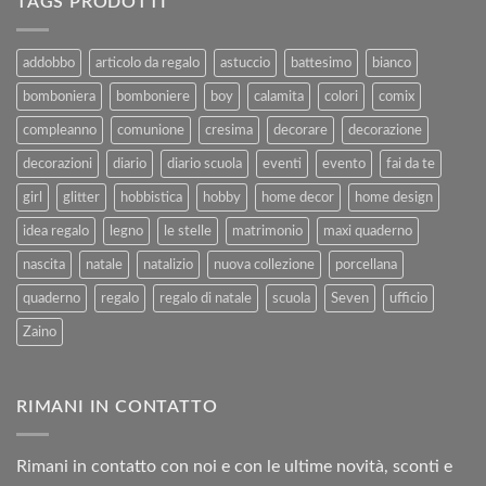
TAGS PRODOTTI
Vendita
–
e
Agosto
al
2025
addobbo
articolo da regalo
astuccio
battesimo
bianco
Rimborso
bomboniera
bomboniere
boy
calamita
colori
comix
compleanno
comunione
cresima
decorare
decorazione
decorazioni
diario
diario scuola
eventi
evento
fai da te
girl
glitter
hobbistica
hobby
home decor
home design
idea regalo
legno
le stelle
matrimonio
maxi quaderno
nascita
natale
natalizio
nuova collezione
porcellana
quaderno
regalo
regalo di natale
scuola
Seven
ufficio
Zaino
RIMANI IN CONTATTO
Rimani in contatto con noi e con le ultime novità, sconti e