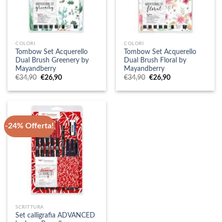
COLORI
COLORI
Tombow Set Acquerello
Tombow Set Acquerello
Dual Brush Greenery by
Dual Brush Floral by
Mayandberry
Mayandberry
Il
Il
Il
Il
€
34,90
€
26,90
€
34,90
€
26,90
prezzo
prezzo
prezzo
prezzo
originale
attuale
originale
attuale
era:
è:
era:
è:
€34,90.
€26,90.
€34,90.
€26,90.
-24% Offerta!
SCRITTURA
Set calligrafia ADVANCED