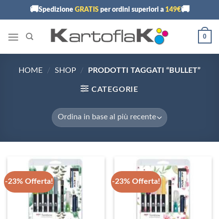
Skip
🚚
🚚
Spedizione
GRATIS
per ordini superiori a
149€
to
content
0
HOME
/
SHOP
/
PRODOTTI TAGGATI “BULLET”
CATEGORIE
-23% Offerta!
-23% Offerta!