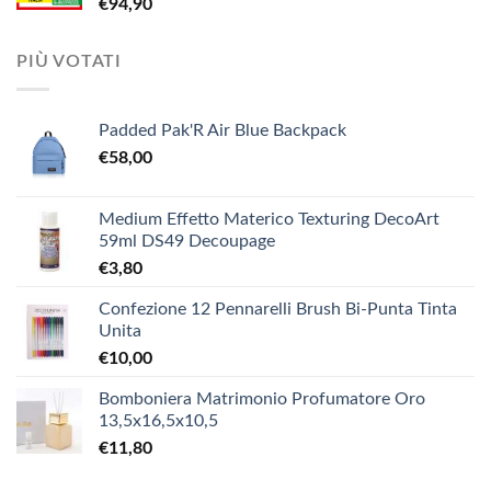
€
94,90
€3,90.
€1,90.
PIÙ VOTATI
Padded Pak'R Air Blue Backpack
€
58,00
Medium Effetto Materico Texturing DecoArt
59ml DS49 Decoupage
€
3,80
Confezione 12 Pennarelli Brush Bi-Punta Tinta
Unita
€
10,00
Bomboniera Matrimonio Profumatore Oro
13,5x16,5x10,5
€
11,80