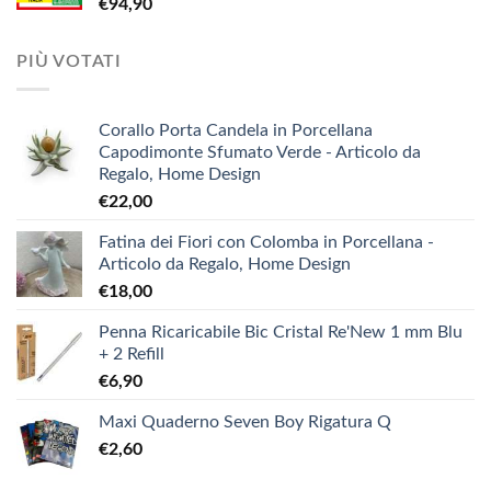
€
94,90
€3,90.
€1,90.
PIÙ VOTATI
Corallo Porta Candela in Porcellana
Capodimonte Sfumato Verde - Articolo da
Regalo, Home Design
€
22,00
Fatina dei Fiori con Colomba in Porcellana -
Articolo da Regalo, Home Design
€
18,00
Penna Ricaricabile Bic Cristal Re'New 1 mm Blu
+ 2 Refill
€
6,90
Maxi Quaderno Seven Boy Rigatura Q
€
2,60