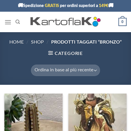
Skip
🚚
🚚
Spedizione
GRATIS
per ordini superiori a
149€
to
content
0
HOME
/
SHOP
/
PRODOTTI TAGGATI “BRONZO”
CATEGORIE