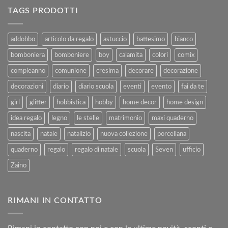
alla
Ferie
TAGS PRODOTTI
Vendita
–
e
Agosto
al
2025
addobbo
articolo da regalo
astuccio
battesimo
bianco
Rimborso
bomboniera
bomboniere
boy
calamita
colori
comix
compleanno
comunione
cresima
decorare
decorazione
decorazioni
diario
diario scuola
eventi
evento
fai da te
girl
glitter
hobbistica
hobby
home decor
home design
idea regalo
legno
le stelle
matrimonio
maxi quaderno
nascita
natale
natalizio
nuova collezione
porcellana
quaderno
regalo
regalo di natale
scuola
Seven
ufficio
Zaino
RIMANI IN CONTATTO