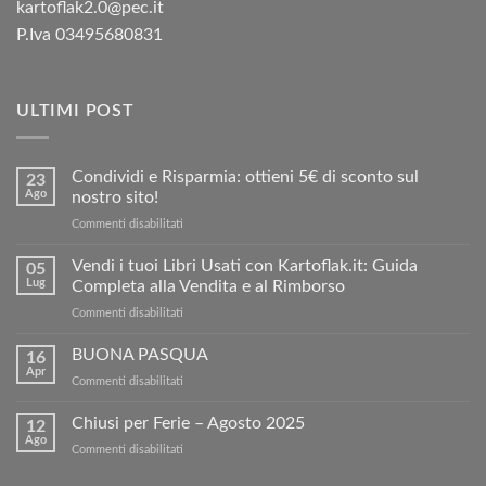
kartoflak2.0@pec.it
P.Iva 03495680831
ULTIMI POST
Condividi e Risparmia: ottieni 5€ di sconto sul
23
Ago
nostro sito!
su
Commenti disabilitati
Condividi
e
Vendi i tuoi Libri Usati con Kartoflak.it: Guida
05
Risparmia:
Lug
Completa alla Vendita e al Rimborso
ottieni
su
Commenti disabilitati
5€
Vendi
di
i
BUONA PASQUA
sconto
16
tuoi
sul
Apr
su
Commenti disabilitati
Libri
nostro
BUONA
Usati
sito!
PASQUA
Chiusi per Ferie – Agosto 2025
con
12
Ago
Kartoflak.it:
su
Commenti disabilitati
Guida
Chiusi
Completa
per