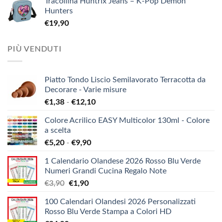
Tracollina Huntrix Jeans – K-Pop Demon
Hunters
€
19,90
PIÙ VENDUTI
Piatto Tondo Liscio Semilavorato Terracotta da
Decorare - Varie misure
Fascia
€
1,38
-
€
12,10
di
Colore Acrilico EASY Multicolor 130ml - Colore
prezzo:
a scelta
da
Fascia
€
5,20
-
€
9,90
€1,38
di
a
1 Calendario Olandese 2026 Rosso Blu Verde
prezzo:
€12,10
Numeri Grandi Cucina Regalo Note
da
Il
Il
€
3,90
€
1,90
€5,20
prezzo
prezzo
a
100 Calendari Olandesi 2026 Personalizzati
originale
attuale
€9,90
Rosso Blu Verde Stampa a Colori HD
era:
è: