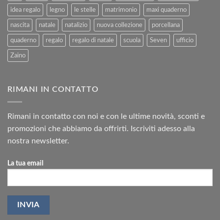
idea regalo
legno
le stelle
matrimonio
maxi quaderno
nascita
natale
natalizio
nuova collezione
porcellana
quaderno
regalo
regalo di natale
scuola
Seven
ufficio
Zaino
RIMANI IN CONTATTO
Rimani in contatto con noi e con le ultime novità, sconti e
promozioni che abbiamo da offrirti. Iscriviti adesso alla
nostra newsletter.
La tua email