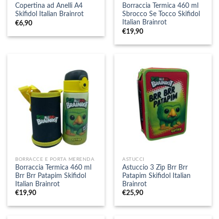
Copertina ad Anelli A4
Borraccia Termica 460 ml
Skifidol Italian Brainrot
Sbrocco Se Tocco Skifidol
Italian Brainrot
€
6,90
€
19,90
BORRACCE E PORTA MERENDA
ASTUCCI
Borraccia Termica 460 ml
Astuccio 3 Zip Brr Brr
Brr Brr Patapim Skifidol
Patapim Skifidol Italian
Italian Brainrot
Brainrot
€
19,90
€
25,90