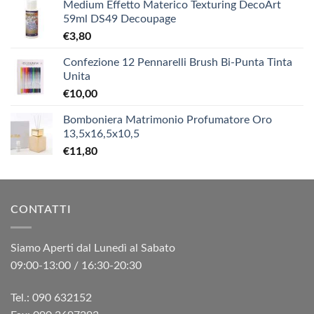
Medium Effetto Materico Texturing DecoArt
59ml DS49 Decoupage
€
3,80
Confezione 12 Pennarelli Brush Bi-Punta Tinta
Unita
€
10,00
Bomboniera Matrimonio Profumatore Oro
13,5x16,5x10,5
€
11,80
CONTATTI
Siamo Aperti dal Lunedì al Sabato
09:00-13:00 / 16:30-20:30
Tel.: 090 632152