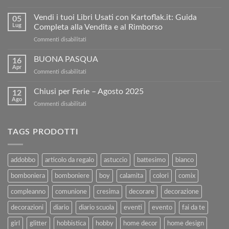
Condividi
e
Vendi i tuoi Libri Usati con Kartoflak.it: Guida
05
Risparmia:
Lug
Completa alla Vendita e al Rimborso
ottieni
su
Commenti disabilitati
5€
Vendi
di
i
BUONA PASQUA
sconto
16
tuoi
sul
Apr
su
Commenti disabilitati
Libri
nostro
BUONA
Usati
sito!
PASQUA
Chiusi per Ferie – Agosto 2025
con
12
Ago
Kartoflak.it:
su
Commenti disabilitati
Guida
Chiusi
Completa
per
alla
Ferie
TAGS PRODOTTI
Vendita
–
e
Agosto
al
2025
addobbo
articolo da regalo
astuccio
battesimo
bianco
Rimborso
bomboniera
bomboniere
boy
calamita
colori
comix
compleanno
comunione
cresima
decorare
decorazione
decorazioni
diario
diario scuola
eventi
evento
fai da te
girl
glitter
hobbistica
hobby
home decor
home design