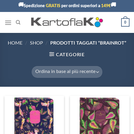
Skip
🚚
🚚
Spedizione
GRATIS
per ordini superiori a
149€
to
content
0
HOME
/
SHOP
/
PRODOTTI TAGGATI “BRAINROT”
CATEGORIE