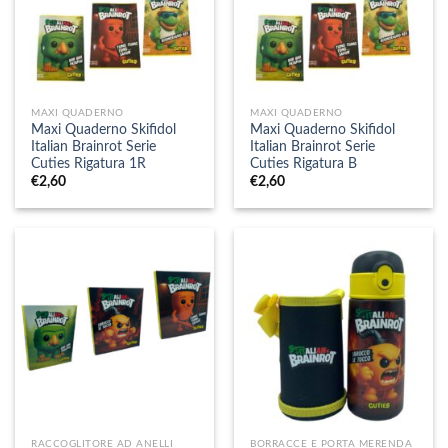
MAXI QUADERNO
MAXI QUADERNO
Maxi Quaderno Skifidol
Maxi Quaderno Skifidol
Italian Brainrot Serie
Italian Brainrot Serie
Cuties Rigatura 1R
Cuties Rigatura B
€
2,60
€
2,60
RACCOGLITORE AD ANELLI
BORRACCE E PORTA MERENDA