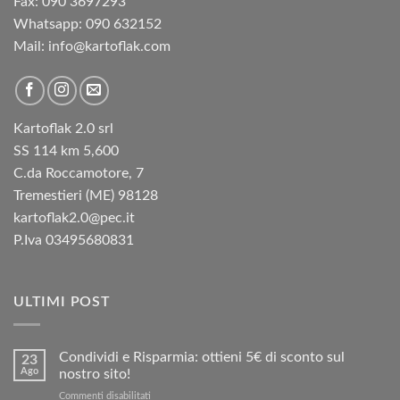
Fax: 090 3697293‬
Whatsapp: 090 632152
Mail: info@kartoflak.com
Kartoflak 2.0 srl
SS 114 km 5,600
C.da Roccamotore, 7
Tremestieri (ME) 98128
kartoflak2.0@pec.it
P.Iva 03495680831
ULTIMI POST
Condividi e Risparmia: ottieni 5€ di sconto sul
23
Ago
nostro sito!
su
Commenti disabilitati