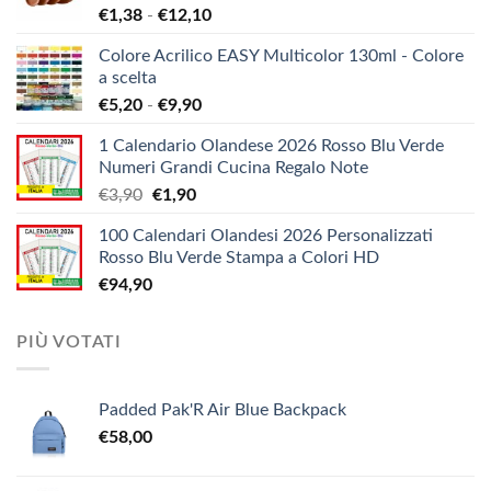
Fascia
€
1,38
-
€
12,10
di
Colore Acrilico EASY Multicolor 130ml - Colore
prezzo:
a scelta
da
Fascia
€
5,20
-
€
9,90
€1,38
di
a
1 Calendario Olandese 2026 Rosso Blu Verde
prezzo:
€12,10
Numeri Grandi Cucina Regalo Note
da
Il
Il
€
3,90
€
1,90
€5,20
prezzo
prezzo
a
100 Calendari Olandesi 2026 Personalizzati
originale
attuale
€9,90
Rosso Blu Verde Stampa a Colori HD
era:
è:
€
94,90
€3,90.
€1,90.
PIÙ VOTATI
Padded Pak'R Air Blue Backpack
€
58,00