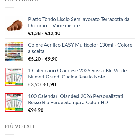
Piatto Tondo Liscio Semilavorato Terracotta da
Decorare - Varie misure
Fascia
€
1,38
-
€
12,10
di
Colore Acrilico EASY Multicolor 130ml - Colore
prezzo:
a scelta
da
Fascia
€
5,20
-
€
9,90
€1,38
di
a
1 Calendario Olandese 2026 Rosso Blu Verde
prezzo:
€12,10
Numeri Grandi Cucina Regalo Note
da
Il
Il
€
3,90
€
1,90
€5,20
prezzo
prezzo
a
100 Calendari Olandesi 2026 Personalizzati
originale
attuale
€9,90
Rosso Blu Verde Stampa a Colori HD
era:
è:
€
94,90
€3,90.
€1,90.
PIÙ VOTATI