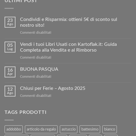
ULTIMI POST
Condividi e Risparmia: ottieni 5€ di sconto sul
23
Ago
nostro sito!
su
Commenti disabilitati
Condividi
e
Vendi i tuoi Libri Usati con Kartoflak.it: Guida
05
Risparmia:
Lug
Completa alla Vendita e al Rimborso
ottieni
su
Commenti disabilitati
5€
Vendi
di
i
BUONA PASQUA
sconto
16
tuoi
sul
Apr
su
Commenti disabilitati
Libri
nostro
BUONA
Usati
sito!
PASQUA
Chiusi per Ferie – Agosto 2025
con
12
Ago
Kartoflak.it:
su
Commenti disabilitati
Guida
Chiusi
Completa
per
alla
Ferie
TAGS PRODOTTI
Vendita
–
e
Agosto
al
2025
addobbo
articolo da regalo
astuccio
battesimo
bianco
Rimborso