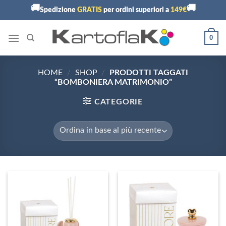
Skip
🚚
🚚
Spedizione
GRATIS
per ordini superiori a
149€
to
content
0
HOME
/
SHOP
/
PRODOTTI TAGGATI
“BOMBONIERA MATRIMONIO”
CATEGORIE