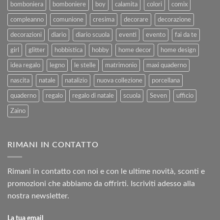
bomboniera
bomboniere
boy
calamita
colori
comix
compleanno
comunione
cresima
decorare
decorazione
decorazioni
diario
diario scuola
eventi
evento
fai da te
girl
glitter
hobbistica
hobby
home decor
home design
idea regalo
legno
le stelle
matrimonio
maxi quaderno
nascita
natale
natalizio
nuova collezione
porcellana
quaderno
regalo
regalo di natale
scuola
Seven
ufficio
Zaino
RIMANI IN CONTATTO
Rimani in contatto con noi e con le ultime novità, sconti e
promozioni che abbiamo da offrirti. Iscriviti adesso alla
nostra newsletter.
La tua email