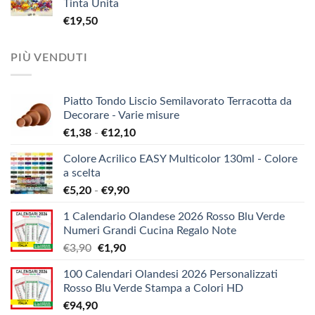
Tinta Unita
€
19,50
PIÙ VENDUTI
Piatto Tondo Liscio Semilavorato Terracotta da
Decorare - Varie misure
Fascia
€
1,38
-
€
12,10
di
Colore Acrilico EASY Multicolor 130ml - Colore
prezzo:
a scelta
da
Fascia
€
5,20
-
€
9,90
€1,38
di
a
1 Calendario Olandese 2026 Rosso Blu Verde
prezzo:
€12,10
Numeri Grandi Cucina Regalo Note
da
Il
Il
€
3,90
€
1,90
€5,20
prezzo
prezzo
a
100 Calendari Olandesi 2026 Personalizzati
originale
attuale
€9,90
Rosso Blu Verde Stampa a Colori HD
era:
è:
€
94,90
€3,90.
€1,90.