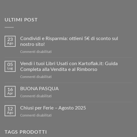
ULTIMI POST
Condividi e Risparmia: ottieni 5€ di sconto sul
23
Ago
nostro sito!
su
Commenti disabilitati
Condividi
e
Vendi i tuoi Libri Usati con Kartoflak.it: Guida
05
Risparmia:
Lug
Completa alla Vendita e al Rimborso
ottieni
su
Commenti disabilitati
5€
Vendi
di
i
BUONA PASQUA
sconto
16
tuoi
sul
Apr
su
Commenti disabilitati
Libri
nostro
BUONA
Usati
sito!
PASQUA
Chiusi per Ferie – Agosto 2025
con
12
Ago
Kartoflak.it:
su
Commenti disabilitati
Guida
Chiusi
Completa
per
alla
Ferie
TAGS PRODOTTI
Vendita
–