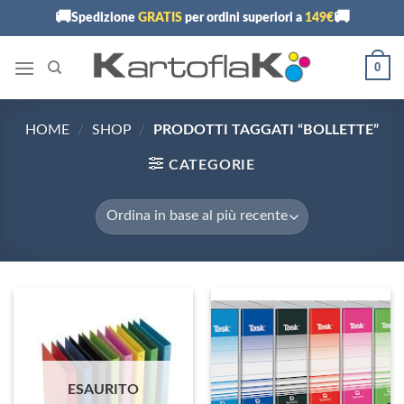
Skip
🚚
🚚
Spedizione
GRATIS
per ordini superiori a
149€
to
content
0
HOME
/
SHOP
/
PRODOTTI TAGGATI “BOLLETTE”
CATEGORIE
ESAURITO