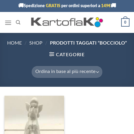
Skip
🚚
🚚
Spedizione
GRATIS
per ordini superiori a
149€
to
content
0
HOME
/
SHOP
/
PRODOTTI TAGGATI “BOCCIOLO”
CATEGORIE