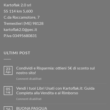
Kartoflak 2.0 srl
SS 114 km 5,600
C.da Roccamotore, 7
Tremestieri (ME) 98128
kartoflak2.0@pec.it
P.Iva 03495680831
ULTIMI POST
Condividi e Risparmia: ottieni 5€ di sconto sul
23
Ago
nostro sito!
su
Commenti disabilitati
Condividi
e
Vendi i tuoi Libri Usati con Kartoflak.it: Guida
05
Risparmia:
Lug
Completa alla Vendita e al Rimborso
ottieni
su
Commenti disabilitati
5€
Vendi
di
i
BUONA PASQUA
sconto
16