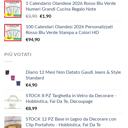
1 Calendario Olandese 2026 Rosso Blu Verde
prezzo:
€12,10
Numeri Grandi Cucina Regalo Note
da
Il
Il
€
3,90
€
1,90
€5,20
prezzo
prezzo
a
100 Calendari Olandesi 2026 Personalizzati
originale
attuale
€9,90
Rosso Blu Verde Stampa a Colori HD
era:
è:
€
94,90
€3,90.
€1,90.
PIÙ VOTATI
Diario 12 Mesi Non Datato Gaudì Jeans & Style
Standard
€
4,90
STOCK 8 PZ Targhetta in Vetro da Decorare -
Hobbistica, Fai Da Te, Decoupage
€
8,99
STOCK 12 PZ Base in Legno da Decorare con
Clip Portafoto - Hobbistica, Fai Da Te