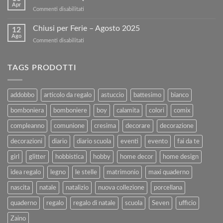
tuoi
sul
Apr
su
Commenti disabilitati
Libri
nostro
BUONA
Usati
sito!
PASQUA
Chiusi per Ferie – Agosto 2025
con
12
Ago
Kartoflak.it:
su
Commenti disabilitati
Guida
Chiusi
Completa
per
alla
Ferie
TAGS PRODOTTI
Vendita
–
e
Agosto
al
2025
addobbo
articolo da regalo
astuccio
battesimo
bianco
Rimborso
bomboniera
bomboniere
boy
calamita
colori
comix
compleanno
comunione
cresima
decorare
decorazione
decorazioni
diario
diario scuola
eventi
evento
fai da te
girl
glitter
hobbistica
hobby
home decor
home design
idea regalo
legno
le stelle
matrimonio
maxi quaderno
nascita
natale
natalizio
nuova collezione
porcellana
quaderno
regalo
regalo di natale
scuola
Seven
ufficio
Zaino