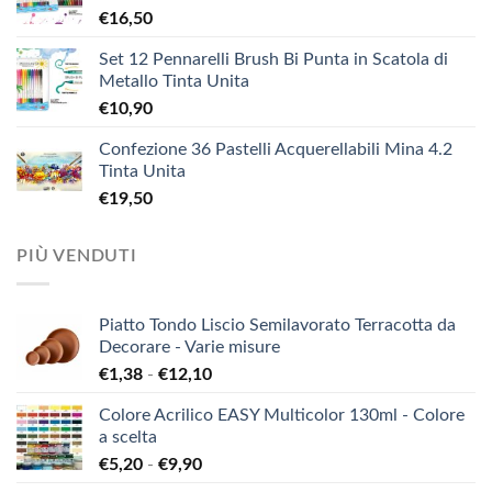
€
16,50
Set 12 Pennarelli Brush Bi Punta in Scatola di
Metallo Tinta Unita
€
10,90
Confezione 36 Pastelli Acquerellabili Mina 4.2
Tinta Unita
€
19,50
PIÙ VENDUTI
Piatto Tondo Liscio Semilavorato Terracotta da
Decorare - Varie misure
Fascia
€
1,38
-
€
12,10
di
Colore Acrilico EASY Multicolor 130ml - Colore
prezzo:
a scelta
da
Fascia
€
5,20
-
€
9,90
€1,38
di
a