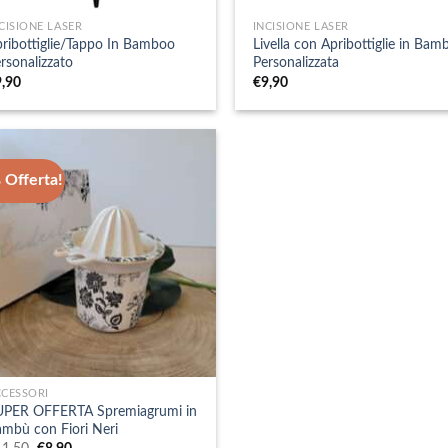
CISIONE LASER
INCISIONE LASER
ribottiglie/Tappo In Bamboo
Livella con Apribottiglie in Bam
rsonalizzato
Personalizzata
9,90
€
9,90
 Offerta!
CCESSORI
UPER OFFERTA Spremiagrumi in
mbù con Fiori Neri
Il
Il