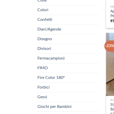
Colla
IN
Colori
Ap
Pe
Confetti
€
Diari/Agende
Disegno
-23%
Divisori
Fermacampioni
FIMO
Fire Color 180°
Forbici
+
Gessi
A
S
Giochi per Bambini
Ba