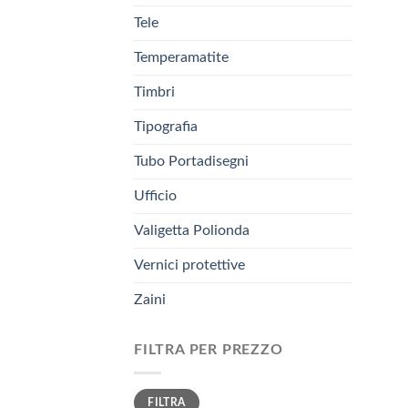
Tele
Temperamatite
Timbri
Tipografia
Tubo Portadisegni
Ufficio
Valigetta Polionda
Vernici protettive
Zaini
FILTRA PER PREZZO
Prezzo
Prezzo
FILTRA
Min
Max