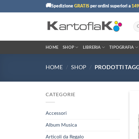
Skip
🚚
Spedizione
GRATIS
per ordini superiori a
149
to
content
Cer
HOME
SHOP
LIBRERIA
TIPOGRAFIA
HOME
/
SHOP
/
PRODOTTI TAGG
CATEGORIE
Accessori
Album Musica
Articoli da Regalo