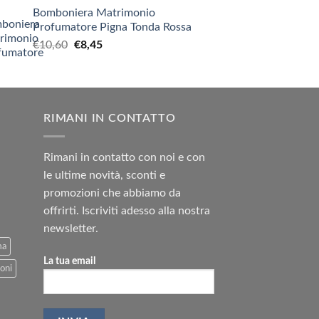
Bomboniera Matrimonio
Profumatore Pigna Tonda Rossa
Il
Il
€
10,60
€
8,45
prezzo
prezzo
originale
attuale
era:
è:
€10,60.
€8,45.
RIMANI IN CONTATTO
Rimani in contatto con noi e con
le ultime novità, sconti e
promozioni che abbiamo da
offrirti. Iscriviti adesso alla nostra
newsletter.
ma
La tua email
oni