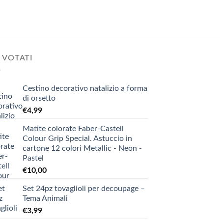
 VOTATI
Cestino decorativo natalizio a forma
di orsetto
€
4,99
Matite colorate Faber-Castell
Colour Grip Special. Astuccio in
cartone 12 colori Metallic - Neon -
Pastel
€
10,00
Set 24pz tovaglioli per decoupage –
Tema Animali
€
3,99