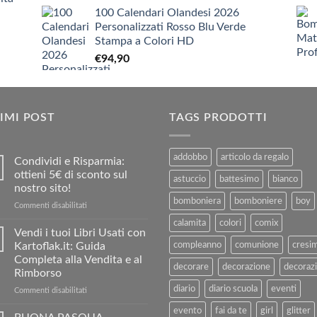
prezzo
prezzo
€9,90
100 Calendari Olandesi 2026
originale
attuale
Personalizzati Rosso Blu Verde
era:
è:
Stampa a Colori HD
€3,90.
€1,90.
€
94,90
IMI POST
TAGS PRODOTTI
addobbo
articolo da regalo
Condividi e Risparmia:
ottieni 5€ di sconto sul
astuccio
battesimo
bianco
nostro sito!
bomboniera
bomboniere
boy
su
Commenti disabilitati
Condividi
calamita
colori
comix
e
Vendi i tuoi Libri Usati con
Risparmia:
Kartoflak.it: Guida
compleanno
comunione
cresi
ottieni
Completa alla Vendita e al
5€
decorare
decorazione
decorazi
Rimborso
di
diario
diario scuola
eventi
sconto
su
Commenti disabilitati
sul
Vendi
evento
fai da te
girl
glitter
nostro
i