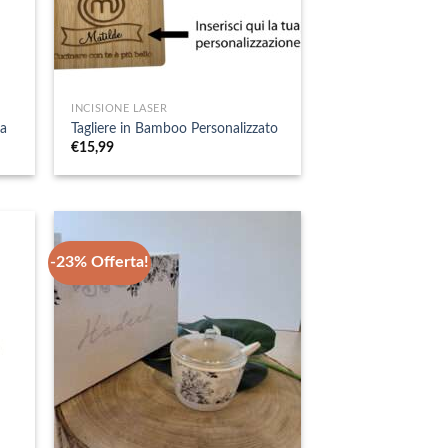
+
INCISIONE LASER
ta
Tagliere in Bamboo Personalizzato
€
15,99
-23% Offerta!
+