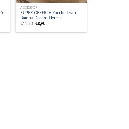
ACCESSORI
bù
SUPER OFFERTA Zuccheriera in
Bambù Decoro Floreale
Il
Il
€
11,50
€
8,90
prezzo
prezzo
originale
attuale
era:
è:
€11,50.
€8,90.