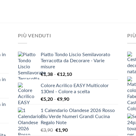
PIÙ VENDUTI
PIÙ
 in
Piatto Tondo Liscio Semilavorato
Terracotta da Decorare - Varie
misure
Fascia
€
1,38
-
€
12,10
 in
di
Colore Acrilico EASY Multicolor
prezzo:
130ml - Colore a scelta
da
Fascia
€
5,20
-
€
9,90
€1,38
 in
di
a
1 Calendario Olandese 2026 Rosso
prezzo:
€12,10
Blu Verde Numeri Grandi Cucina
da
Regalo Note
€5,20
Il
Il
€
3,90
€
1,90
a
ita