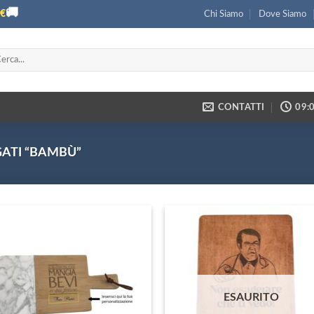
🚚
€
Chi Siamo
Dove Siamo
ca:
CONTATTI
09:0
ATI “BAMBÙ”
ESAURITO