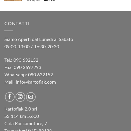
prezzo
prezzo
originale
attuale
era:
è:
CONTATTI
€10,60.
€8,45.
Siamo Aperti dal Lunedì al Sabato
09:00-13:00 / 16:30-20:30
Tel.: 090 632152
Fax: 090 3697293‬
Whatsapp: 090 632152
Mail: info@kartoflak.com
Kartoflak 2.0 srl
SS 114 km 5,600
C.da Roccamotore, 7