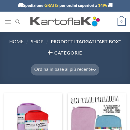
Skip
🚚
🚚
Spedizione
GRATIS
per ordini superiori a
149€
to
content
0
HOME
/
SHOP
/
PRODOTTI TAGGATI “ART BOX”
CATEGORIE