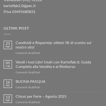
Tremestieri (ME) 98128
kartoflak2.0@pec.it
P.Iva 03495680831
ULTIMI POST
Condividi e Risparmia: ottieni 5€ di sconto sul
23
Ago
nostro sito!
su
Commenti disabilitati
Condividi
e
Vendi i tuoi Libri Usati con Kartoflak.it: Guida
05
Risparmia:
Lug
Completa alla Vendita e al Rimborso
ottieni
su
Commenti disabilitati
5€
Vendi
di
i
BUONA PASQUA
sconto
16
tuoi
sul
Apr
su
Commenti disabilitati
Libri
nostro
BUONA
Usati
sito!
PASQUA
Chiusi per Ferie – Agosto 2025
con
12
Ago
Kartoflak.it:
su
Commenti disabilitati
Guida