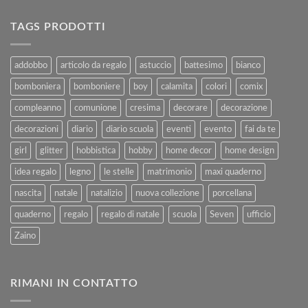
Chiusi
Completa
per
alla
Ferie
TAGS PRODOTTI
Vendita
–
e
Agosto
al
2025
addobbo
articolo da regalo
astuccio
battesimo
bianco
Rimborso
bomboniera
bomboniere
boy
calamita
colori
comix
compleanno
comunione
cresima
decorare
decorazione
decorazioni
diario
diario scuola
eventi
evento
fai da te
girl
glitter
hobbistica
hobby
home decor
home design
idea regalo
legno
le stelle
matrimonio
maxi quaderno
nascita
natale
natalizio
nuova collezione
porcellana
quaderno
regalo
regalo di natale
scuola
Seven
ufficio
Zaino
RIMANI IN CONTATTO