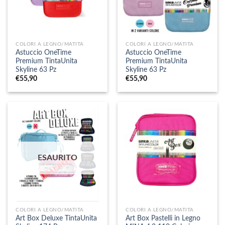
COLORI A LEGNO/MATITA
COLORI A LEGNO/MATITA
Astuccio OneTime
Astuccio OneTime
Premium TintaUnita
Premium TintaUnita
Skyline 63 Pz
Skyline 63 Pz
€
55,90
€
55,90
ESAURITO
COLORI A LEGNO/MATITA
COLORI A LEGNO/MATITA
Art Box Deluxe TintaUnita
Art Box Pastelli in Legno