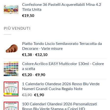
Confezione 36 Pastelli Acquerellabili Mina 4.2
Tinta Unita
€
19,50
PIÙ VENDUTI
Piatto Tondo Liscio Semilavorato Terracotta da
Decorare - Varie misure
Fascia
€
1,38
-
€
12,10
di
Colore Acrilico EASY Multicolor 130ml - Colore
prezzo:
a scelta
da
Fascia
€
5,20
-
€
9,90
€1,38
di
a
1 Calendario Olandese 2026 Rosso Blu Verde
prezzo:
€12,10
Numeri Grandi Cucina Regalo Note
da
Il
Il
€
3,90
€
1,90
€5,20
prezzo
prezzo
a
100 Calendari Olandesi 2026 Personalizzati
originale
attuale
€9,90
Rosso Blu Verde Stampa a Colori HD