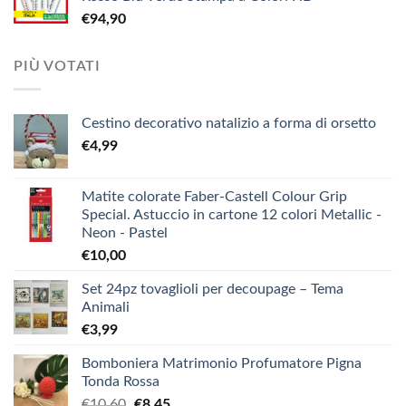
era:
è:
€
94,90
€3,90.
€1,90.
PIÙ VOTATI
Cestino decorativo natalizio a forma di orsetto
€
4,99
Matite colorate Faber-Castell Colour Grip
Special. Astuccio in cartone 12 colori Metallic -
Neon - Pastel
€
10,00
Set 24pz tovaglioli per decoupage – Tema
Animali
€
3,99
Bomboniera Matrimonio Profumatore Pigna
Tonda Rossa
Il
Il
€
10,60
€
8,45